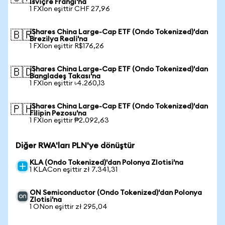
İsviçre Frangı'na
1 FXIon eşittir CHF 27,96
iShares China Large-Cap ETF (Ondo Tokenized)'dan
🇧🇷
Brezilya Reali'na
1 FXIon eşittir R$176,26
iShares China Large-Cap ETF (Ondo Tokenized)'dan
🇧🇩
Bangladeş Takası'na
1 FXIon eşittir ৳4.260,13
iShares China Large-Cap ETF (Ondo Tokenized)'dan
🇵🇭
Filipin Pezosu'na
1 FXIon eşittir ₱2.092,63
Diğer RWA'ları PLN'ye dönüştür
KLA (Ondo Tokenized)'dan Polonya Zlotisi'na
1 KLACon eşittir zł 7.341,31
ON Semiconductor (Ondo Tokenized)'dan Polonya
Zlotisi'na
1 ONon eşittir zł 295,04