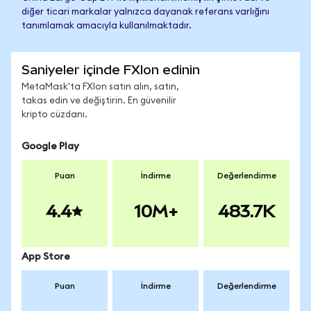
diğer ticari markalar yalnızca dayanak referans varlığını
tanımlamak amacıyla kullanılmaktadır.
Saniyeler içinde FXIon edinin
MetaMask'ta FXIon satın alın, satın,
takas edin ve değiştirin. En güvenilir
kripto cüzdanı.
Google Play
Puan
İndirme
Değerlendirme
4.4
10M+
483.7K
App Store
Puan
İndirme
Değerlendirme