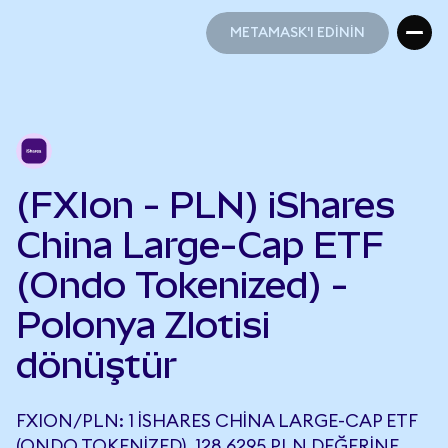
METAMASK'I EDİNİN
METAMASK'I EDİNİN
(FXIon - PLN) iShares
China Large-Cap ETF
(Ondo Tokenized) -
Polonya Zlotisi
dönüştür
FXION/PLN: 1 ISHARES CHINA LARGE-CAP ETF
(ONDO TOKENIZED), 128,6295 PLN DEĞERINE