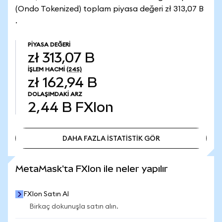
(Ondo Tokenized) toplam piyasa değeri zł 313,07 B
.
PIYASA DEĞERI
zł 313,07 B
İŞLEM HACMI
(24S)
zł 162,94 B
DOLAŞIMDAKI ARZ
2,44 B
FXIon
DAHA FAZLA İSTATİSTİK GÖR
DAHA FAZLA İSTATİSTİK GÖR
MetaMask'ta FXIon ile neler yapılır
FXIon Satın Al
Birkaç dokunuşla satın alın.