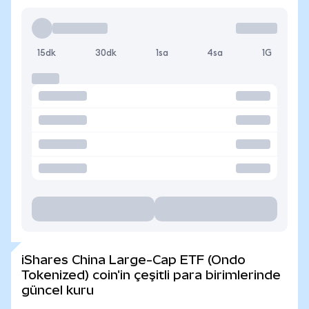
15dk
30dk
1sa
4sa
1G
iShares China Large-Cap ETF (Ondo
Tokenized) coin'in çeşitli para birimlerinde
güncel kuru