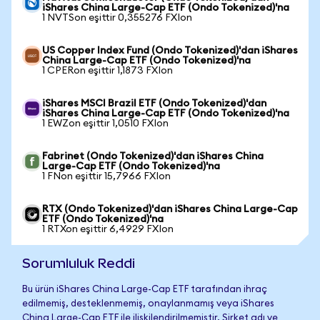
iShares China Large-Cap ETF (Ondo Tokenized)'na
1 NVTSon eşittir 0,355276 FXIon
US Copper Index Fund (Ondo Tokenized)'dan iShares
China Large-Cap ETF (Ondo Tokenized)'na
1 CPERon eşittir 1,1873 FXIon
iShares MSCI Brazil ETF (Ondo Tokenized)'dan
iShares China Large-Cap ETF (Ondo Tokenized)'na
1 EWZon eşittir 1,0510 FXIon
Fabrinet (Ondo Tokenized)'dan iShares China
Large-Cap ETF (Ondo Tokenized)'na
1 FNon eşittir 15,7966 FXIon
RTX (Ondo Tokenized)'dan iShares China Large-Cap
ETF (Ondo Tokenized)'na
1 RTXon eşittir 6,4929 FXIon
Sorumluluk Reddi
Bu ürün iShares China Large-Cap ETF tarafından ihraç
edilmemiş, desteklenmemiş, onaylanmamış veya iShares
China Large-Cap ETF ile ilişkilendirilmemiştir. Şirket adı ve