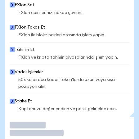
FXIon Sat
FXIon coin'lerinizi nakde çevirin.
FXIon Takas Et
FXIon ile blokzincirleri arasında işlem yapın.
Tahmin Et
FXIon ve kripto tahmin piyasalarında işlem yapın.
Vadeli İşlemler
50x kaldıraca kadar token'larda uzun veya kısa
pozisyon alın.
Stake Et
Kriptonuzu değerlendirin ve pasif gelir elde edin.
İşlem Yap