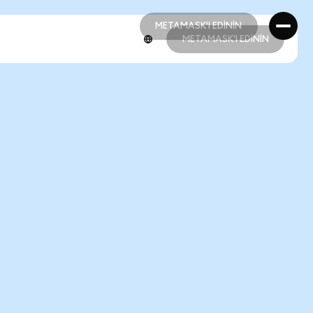
METAMASK'I EDİNİN
METAMASK'I EDİNİN
METAMASK'I EDİNİN
METAMASK'I EDİNİN