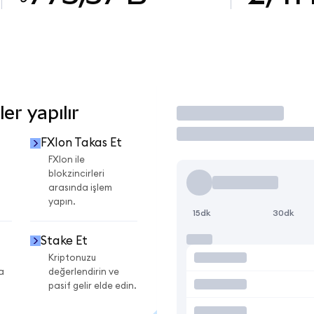
er yapılır
İşlem Yap
FXIon Takas Et
FXIon ile
blokzincirleri
arasında işlem
yapın.
15dk
30dk
Stake Et
Kriptonuzu
a
değerlendirin ve
pasif gelir elde edin.