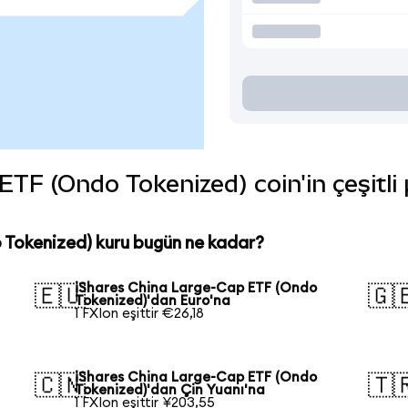
TF (Ondo Tokenized) coin'in çeşitli 
 Tokenized) kuru bugün ne kadar?
iShares China Large-Cap ETF (Ondo
🇪🇺
🇬
Tokenized)'dan Euro'na
1 FXIon eşittir €26,18
iShares China Large-Cap ETF (Ondo
🇨🇳
🇹
Tokenized)'dan Çin Yuanı'na
1 FXIon eşittir ¥203,55