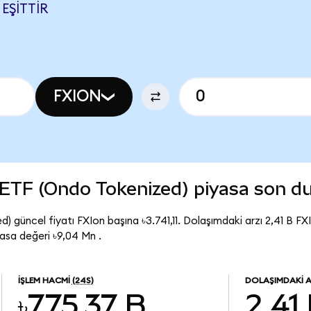
 EŞITTIR
FXION
 ETF (Ondo Tokenized) piyasa son 
güncel fiyatı FXIon başına ৳3.741,11. Dolaşımdaki arzı 2,41 B FX
sa değeri ৳9,04 Mn .
İŞLEM HACMI
(24S)
DOLAŞIMDAKI 
৳775,37 B
2,41