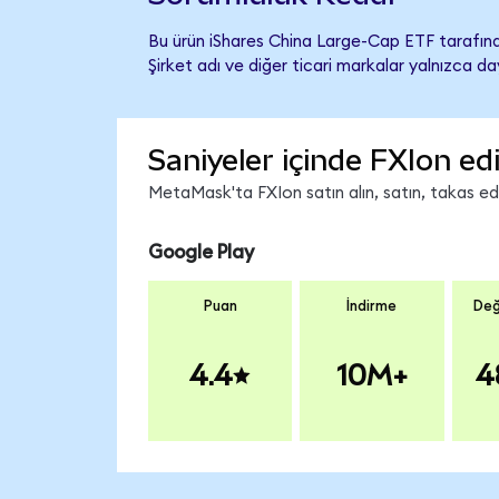
Bu ürün iShares China Large-Cap ETF tarafınd
Şirket adı ve diğer ticari markalar yalnızca d
Saniyeler içinde FXIon ed
MetaMask'ta FXIon satın alın, satın, takas edin
Google Play
Puan
İndirme
Değ
4.4
10M+
4