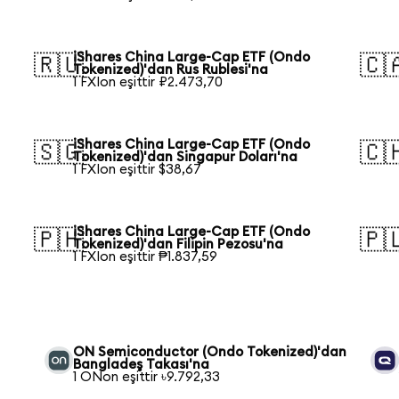
iShares China Large-Cap ETF (Ondo
🇷🇺
🇨
Tokenized)'dan Rus Rublesi'na
1 FXIon eşittir ₽2.473,70
iShares China Large-Cap ETF (Ondo
🇸🇬
🇨
Tokenized)'dan Singapur Doları'na
1 FXIon eşittir $38,67
iShares China Large-Cap ETF (Ondo
🇵🇭
🇵
Tokenized)'dan Filipin Pezosu'na
1 FXIon eşittir ₱1.837,59
ON Semiconductor (Ondo Tokenized)'dan
Bangladeş Takası'na
1 ONon eşittir ৳9.792,33