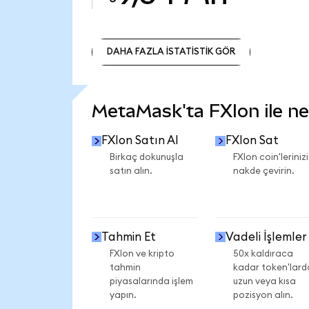
DAHA FAZLA İSTATİSTİK GÖR
DAHA FAZLA İSTATİSTİK GÖR
MetaMask'ta FXIon ile nel
FXIon Satın Al
FXIon Sat
Birkaç dokunuşla
FXIon coin'lerinizi
satın alın.
nakde çevirin.
Tahmin Et
Vadeli İşlemler
FXIon ve kripto
50x kaldıraca
tahmin
kadar token'lard
piyasalarında işlem
uzun veya kısa
yapın.
pozisyon alın.