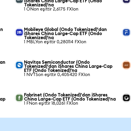
iShares China Large-Cap ETF (Ondo
Tokenized)'na
1 ONon eşittir 2,6175 FXIon
an
Mobileye Global (Ondo Tokenized)'dan
iShares China Large-Cap ETF (Ondo
Tokenized)'na
1 MBLYon eşittir 0,280114 FXIon
dan
Navitas Semiconductor (Ondo
Tokenized)'dan iShares China Large-Cap
ETF (Ondo Tokenized)'na
1 NVTSon eşittir 0,405420 FXIon
Fabrinet (Ondo Tokenized)'dan iShares
Cap
China Large-Cap ETF (Ondo Tokenized)'na
1 FNon eşittir 18,0261 FXIon