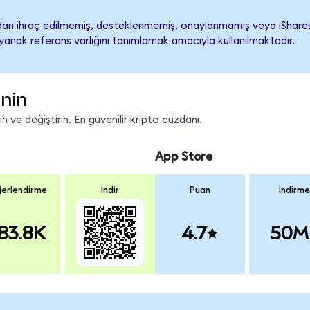
an ihraç edilmemiş, desteklenmemiş, onaylanmamış veya iShares Ch
ayanak referans varlığını tanımlamak amacıyla kullanılmaktadır.
inin
 ve değiştirin. En güvenilir kripto cüzdanı.
App Store
erlendirme
İndir
Puan
İndirme
83.8K
4.7
50M