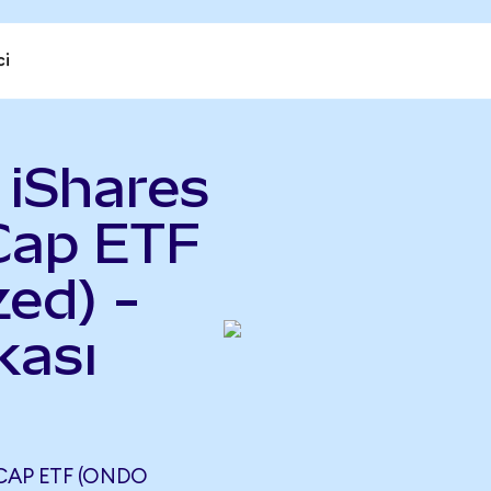
ci
 iShares
Cap ETF
ed) -
kası
CAP ETF (ONDO