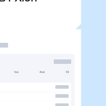
1sa
4sa
1G