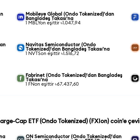
an
Mobileye Global (Ondo Tokenized)'dan
Bangladeş Takası'na
1 MBLYon eşittir ৳1.047,94
dan
Navitas Semiconductor (Ondo
Tokenized)'dan Bangladeş Takası'na
1 NVTSon eşittir ৳1.516,72
Fabrinet (Ondo Tokenized)'dan Bangladeş
Takası'na
1 FNon eşittir ৳67.437,60
 Large-Cap ETF (Ondo Tokenized) (FXIon) coin'e çevi
ina
ON Semiconductor (Ondo Tokenized)'dan