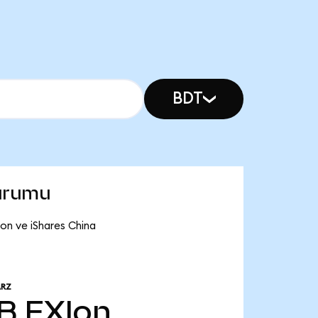
BDT
durumu
Ion ve iShares China
ARZ
 B
FXIon