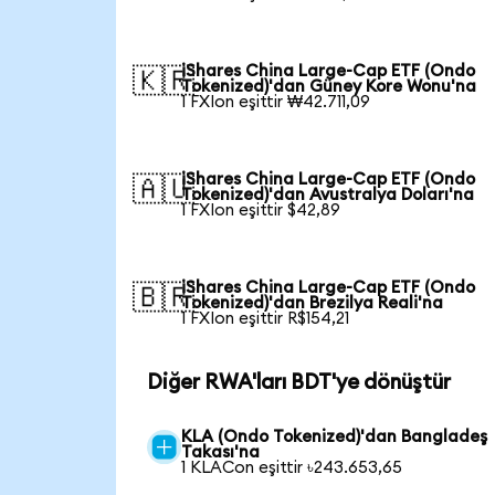
iShares China Large-Cap ETF (Ondo
🇰🇷
Tokenized)'dan Güney Kore Wonu'na
1 FXIon eşittir ₩42.711,09
iShares China Large-Cap ETF (Ondo
🇦🇺
Tokenized)'dan Avustralya Doları'na
1 FXIon eşittir $42,89
iShares China Large-Cap ETF (Ondo
🇧🇷
Tokenized)'dan Brezilya Reali'na
1 FXIon eşittir R$154,21
Diğer RWA'ları BDT'ye dönüştür
KLA (Ondo Tokenized)'dan Bangladeş
Takası'na
1 KLACon eşittir ৳243.653,65