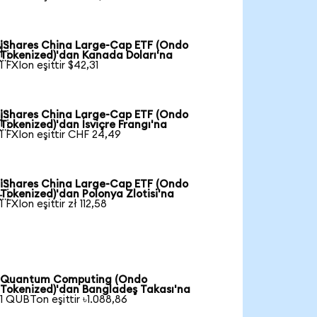
iShares China Large-Cap ETF (Ondo

Tokenized)'dan Kanada Doları'na
1 FXIon eşittir $42,31
iShares China Large-Cap ETF (Ondo

Tokenized)'dan İsviçre Frangı'na
1 FXIon eşittir CHF 24,49
iShares China Large-Cap ETF (Ondo

Tokenized)'dan Polonya Zlotisi'na
1 FXIon eşittir zł 112,58
Quantum Computing (Ondo
Tokenized)'dan Bangladeş Takası'na
1 QUBTon eşittir ৳1.088,86