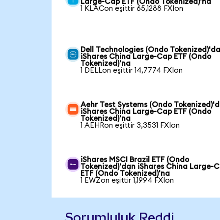
Large-Cap ETF (Ondo Tokenized)'na
1 KLACon eşittir 65,1288 FXIon
Dell Technologies (Ondo Tokenized)'d
iShares China Large-Cap ETF (Ondo
Tokenized)'na
1 DELLon eşittir 14,7774 FXIon
Aehr Test Systems (Ondo Tokenized)'
iShares China Large-Cap ETF (Ondo
Tokenized)'na
1 AEHRon eşittir 3,3531 FXIon
iShares MSCI Brazil ETF (Ondo
Tokenized)'dan iShares China Large-
ETF (Ondo Tokenized)'na
1 EWZon eşittir 1,1994 FXIon
Sorumluluk Reddi