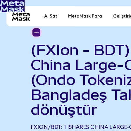
Al Sat
MetaMask Para
Geliştiri
(FXIon - BDT)
China Large-
(Ondo Tokeniz
Bangladeş Ta
dönüştür
FXION/BDT: 1 ISHARES CHINA LARGE-