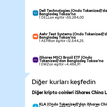
Dell Technologies (Ondo Tokenized)'d
Bangladeş Takası'na
1 DELLon eşittir ৳55.284,00
Aehr Test Systems (Ondo Tokenized)'
Bangladeş Takası'na
1 AEHRon eşittir ৳12.544,25
iShares MSCI Brazil ETF (Ondo
Tokenized)'dan Bangladeş Takası'na
1 EWZon eşittir ৳4.486,91
Diğer kurları keşfedin
Diğer kripto coinleri iShares China
KLA (Ondo Tokenized)'dan iShares Ch