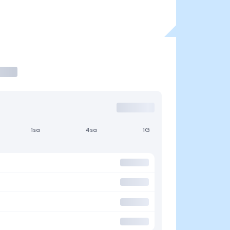
1sa
4sa
1G