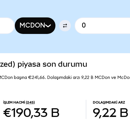
MCDON
zed) piyasa son durumu
 MCDon başına €241,66. Dolaşımdaki arzı 9,22 B MCDon ve McDo
İŞLEM HACMI
(24S)
DOLAŞIMDAKI ARZ
€190,33 B
9,22 B