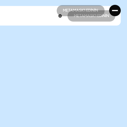
METAMASK'I EDİNİN
METAMASK'I EDİNİN
METAMASK'I EDİNİN
METAMASK'I EDİNİN