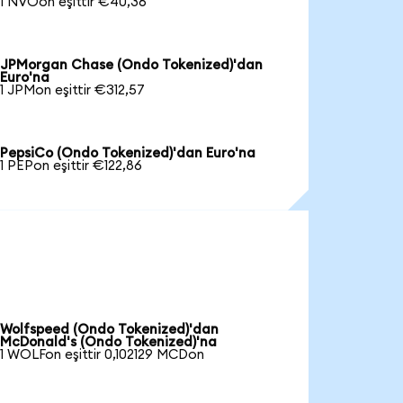
1 NVOon eşittir €40,36
JPMorgan Chase (Ondo Tokenized)'dan
Euro'na
1 JPMon eşittir €312,57
PepsiCo (Ondo Tokenized)'dan Euro'na
1 PEPon eşittir €122,86
Wolfspeed (Ondo Tokenized)'dan
McDonald's (Ondo Tokenized)'na
1 WOLFon eşittir 0,102129 MCDon