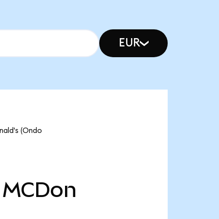
EUR
nald's (Ondo
MCDon