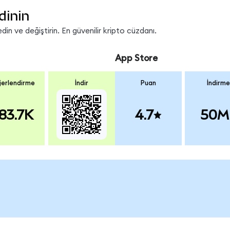
dinin
n ve değiştirin. En güvenilir kripto cüzdanı.
App Store
erlendirme
İndir
Puan
İndirme
83.7K
4.7
50M