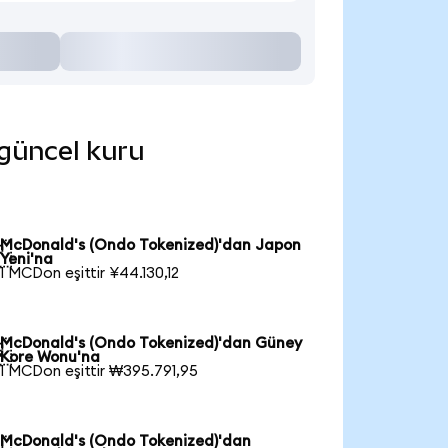
 güncel kuru
McDonald's (Ondo Tokenized)'dan Japon

Yeni'na
1 MCDon eşittir ¥44.130,12
McDonald's (Ondo Tokenized)'dan Güney

Kore Wonu'na
1 MCDon eşittir ₩395.791,95
McDonald's (Ondo Tokenized)'dan