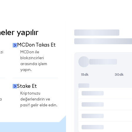
ler yapılır
İşlem Yap
MCDon Takas Et
zi
MCDon ile
blokzincirleri
arasında işlem
yapın.
15dk
30dk
Stake Et
Kriptonuzu
a
değerlendirin ve
pasif gelir elde edin.