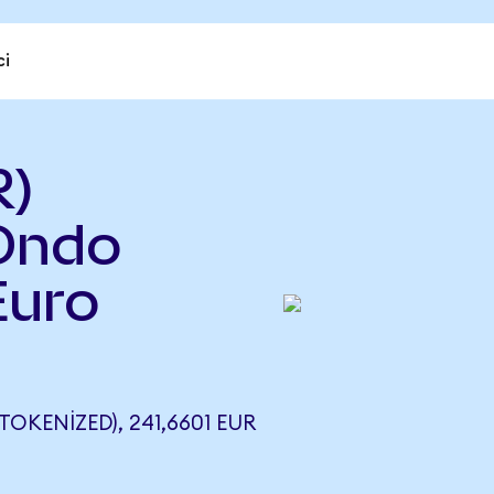
ci
R)
Ondo
Euro
KENIZED), 241,6601 EUR