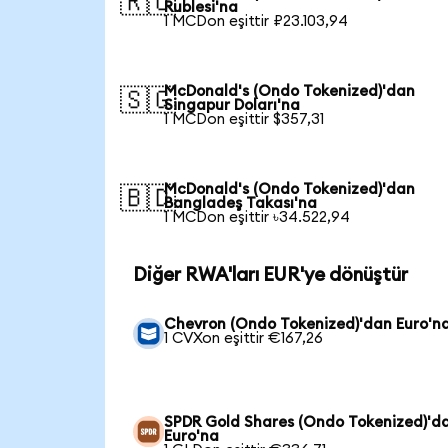
🇷🇺
Rublesi'na
1 MCDon eşittir ₽23.103,94
McDonald's (Ondo Tokenized)'dan
🇸🇬
Singapur Doları'na
1 MCDon eşittir $357,31
McDonald's (Ondo Tokenized)'dan
🇧🇩
Bangladeş Takası'na
1 MCDon eşittir ৳34.522,94
Diğer RWA'ları EUR'ye dönüştür
Chevron (Ondo Tokenized)'dan Euro'n
1 CVXon eşittir €167,26
SPDR Gold Shares (Ondo Tokenized)'d
Euro'na