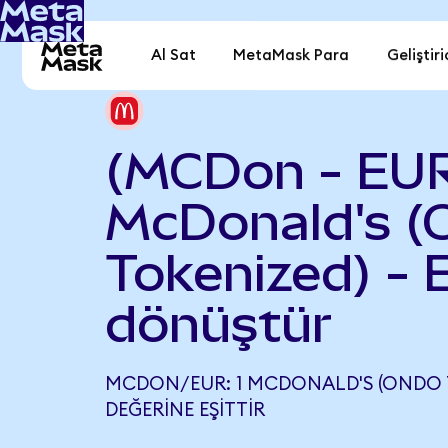
Al Sat
MetaMask Para
Geliştiri
(MCDon - EU
McDonald's (
Tokenized) - 
dönüştür
MCDON/EUR: 1 MCDONALD'S (ONDO TO
DEĞERINE EŞITTIR