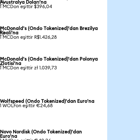

Avustralya Doları'na
1 MCDon eşittir $396,04
McDonald's (Ondo Tokenized)'dan Brezilya

Reali'na
1 MCDon eşittir R$1.426,28
McDonald's (Ondo Tokenized)'dan Polonya

Zlotisi'na
1 MCDon eşittir zł 1.039,73
Wolfspeed (Ondo Tokenized)'dan Euro'na
1 WOLFon eşittir €24,68
Novo Nordisk (Ondo Tokenized)'dan
Euro'na