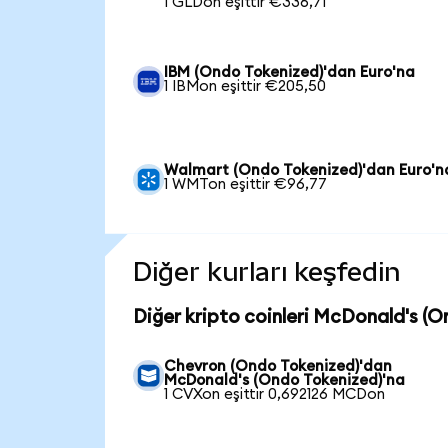
1 GLDon eşittir €336,71
IBM (Ondo Tokenized)'dan Euro'na
1 IBMon eşittir €205,50
Walmart (Ondo Tokenized)'dan Euro'n
1 WMTon eşittir €96,77
Diğer kurları keşfedin
Diğer kripto coinleri McDonald's (O
Chevron (Ondo Tokenized)'dan
McDonald's (Ondo Tokenized)'na
1 CVXon eşittir 0,692126 MCDon