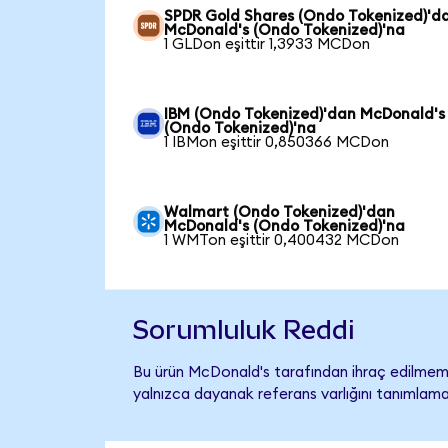
SPDR Gold Shares (Ondo Tokenized)'d
McDonald's (Ondo Tokenized)'na
1 GLDon eşittir 1,3933 MCDon
IBM (Ondo Tokenized)'dan McDonald's
(Ondo Tokenized)'na
1 IBMon eşittir 0,850366 MCDon
Walmart (Ondo Tokenized)'dan
McDonald's (Ondo Tokenized)'na
1 WMTon eşittir 0,400432 MCDon
Sorumluluk Reddi
Bu ürün McDonald's tarafından ihraç edilmemiş
yalnızca dayanak referans varlığını tanımlama