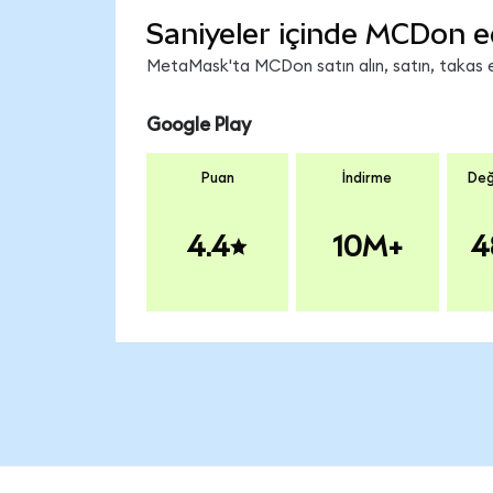
Saniyeler içinde MCDon e
MetaMask'ta MCDon satın alın, satın, takas edi
Google Play
Puan
İndirme
Değ
4.4
10M+
4