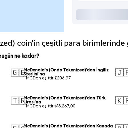
d) coin'in çeşitli para birimlerinde
bugün ne kadar?
McDonald's (Ondo Tokenized)'dan İngiliz
🇬🇧
🇯
Sterlini'na
1 MCDon eşittir £206,97
McDonald's (Ondo Tokenized)'dan Türk
🇹🇷
🇰
Lirası'na
1 MCDon eşittir ₺13.267,00
McDonald's (Ondo Tokenized)'dan Kanada