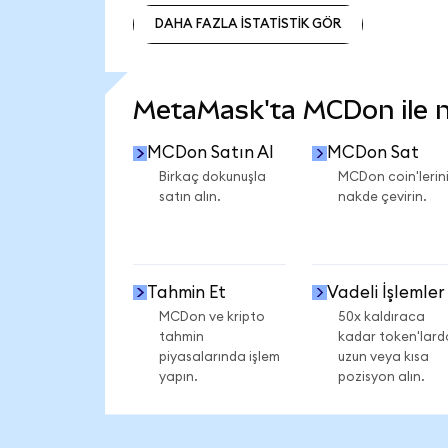
DAHA FAZLA İSTATİSTİK GÖR
DAHA FAZLA İSTATİSTİK GÖR
MetaMask'ta MCDon ile ne
MCDon Satın Al
MCDon Sat
Birkaç dokunuşla
MCDon coin'lerini
satın alın.
nakde çevirin.
Tahmin Et
Vadeli İşlemler
MCDon ve kripto
50x kaldıraca
tahmin
kadar token'lard
piyasalarında işlem
uzun veya kısa
yapın.
pozisyon alın.