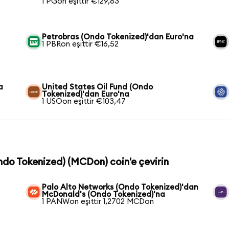
1 PGon eşittir €129,83
Petrobras (Ondo Tokenized)'dan Euro'na
1 PBRon eşittir €16,52
a
United States Oil Fund (Ondo
Tokenized)'dan Euro'na
1 USOon eşittir €103,47
ndo Tokenized) (MCDon) coin'e çevirin
Palo Alto Networks (Ondo Tokenized)'dan
McDonald's (Ondo Tokenized)'na
1 PANWon eşittir 1,2702 MCDon