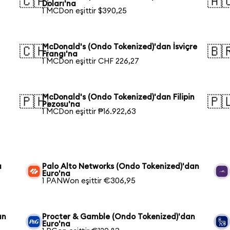
🇨🇦
🇦
Doları'na
1 MCDon eşittir $390,25
McDonald's (Ondo Tokenized)'dan İsviçre
🇨🇭
🇧
Frangı'na
1 MCDon eşittir CHF 226,27
McDonald's (Ondo Tokenized)'dan Filipin
🇵🇭
🇵
Pezosu'na
1 MCDon eşittir ₱16.922,63
a
Palo Alto Networks (Ondo Tokenized)'dan
Euro'na
1 PANWon eşittir €306,95
an
Procter & Gamble (Ondo Tokenized)'dan
Euro'na