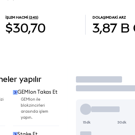
İŞLEM HACMI
(24S)
DOLAŞIMDAKI ARZ
$30,70
3,87 B
ler yapılır
İşlem Yap
GEMIon Takas Et
zi
GEMIon ile
blokzincirleri
arasında işlem
yapın.
15dk
30dk
Stake Et