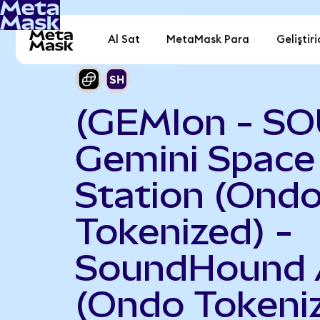
Al Sat
MetaMask Para
Geliştiri
(GEMIon - S
Gemini Space
Station (Ond
Tokenized) -
SoundHound 
(Ondo Tokeni