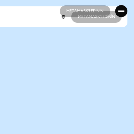
METAMASK'I EDİNİN
METAMASK'I EDİNİN
METAMASK'I EDİNİN
METAMASK'I EDİNİN