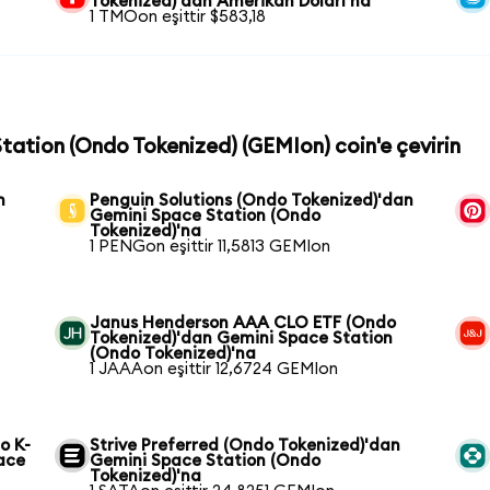
Tokenized)'dan Amerikan Doları'na
1 TMOon eşittir $583,18
Station (Ondo Tokenized) (GEMIon) coin'e çevirin
n
Penguin Solutions (Ondo Tokenized)'dan
Gemini Space Station (Ondo
Tokenized)'na
1 PENGon eşittir 11,5813 GEMIon
Janus Henderson AAA CLO ETF (Ondo
Tokenized)'dan Gemini Space Station
(Ondo Tokenized)'na
1 JAAAon eşittir 12,6724 GEMIon
o K-
Strive Preferred (Ondo Tokenized)'dan
ace
Gemini Space Station (Ondo
Tokenized)'na