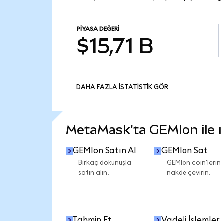
PIYASA DEĞERI
$15,71 B
DAHA FAZLA İSTATİSTİK GÖR
DAHA FAZLA İSTATİSTİK GÖR
MetaMask'ta GEMIon ile ne
GEMIon Satın Al
GEMIon Sat
Birkaç dokunuşla
GEMIon coin'lerini
satın alın.
nakde çevirin.
Tahmin Et
Vadeli İşlemler