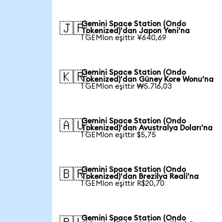
Gemini Space Station (Ondo
🇯🇵
Tokenized)'dan Japon Yeni'na
1 GEMIon eşittir ¥640,69
Gemini Space Station (Ondo
🇰🇷
Tokenized)'dan Güney Kore Wonu'na
1 GEMIon eşittir ₩5.716,03
Gemini Space Station (Ondo
🇦🇺
Tokenized)'dan Avustralya Doları'na
1 GEMIon eşittir $5,75
Gemini Space Station (Ondo
🇧🇷
Tokenized)'dan Brezilya Reali'na
1 GEMIon eşittir R$20,70
Gemini Space Station (Ondo