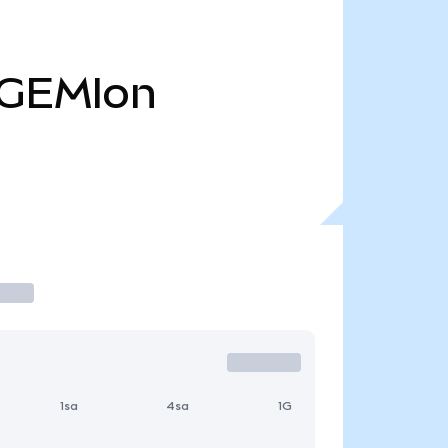
GEMIon
1sa
4sa
1G