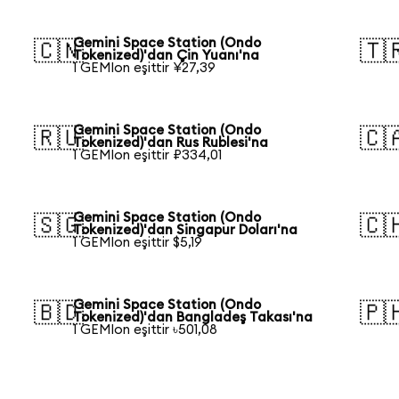
Gemini Space Station (Ondo
🇨🇳
🇹
Tokenized)'dan Çin Yuanı'na
1 GEMIon eşittir ¥27,39
Gemini Space Station (Ondo
🇷🇺
🇨
Tokenized)'dan Rus Rublesi'na
1 GEMIon eşittir ₽334,01
Gemini Space Station (Ondo
🇸🇬
🇨
Tokenized)'dan Singapur Doları'na
1 GEMIon eşittir $5,19
Gemini Space Station (Ondo
🇧🇩
🇵
Tokenized)'dan Bangladeş Takası'na
1 GEMIon eşittir ৳501,08