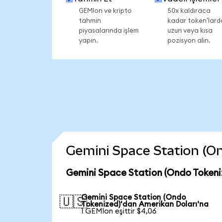
GEMIon ve kripto
50x kaldıraca
tahmin
kadar token'lard
piyasalarında işlem
uzun veya kısa
yapın.
pozisyon alın.
Gemini Space Station (Ond
Gemini Space Station (Ondo Tokeni
Gemini Space Station (Ondo
🇺🇸
Tokenized)'dan Amerikan Doları'na
1 GEMIon eşittir $4,06