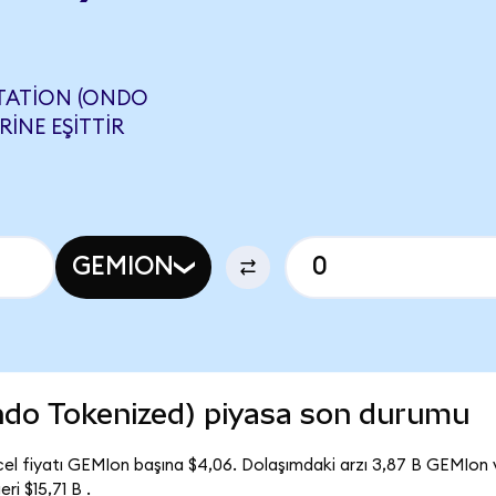
STATION (ONDO
INE EŞITTIR
GEMION
ndo Tokenized) piyasa son durumu
el fiyatı GEMIon başına $4,06. Dolaşımdaki arzı 3,87 B GEMIon
i $15,71 B .