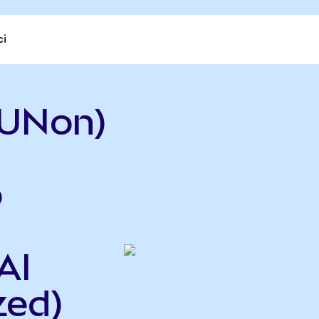
ci
OUNon)
o
AI
zed)