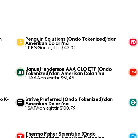
n
Penguin Solutions (Ondo Tokenized)'dan
Amerikan Doları'na
1 PENGon eşittir $47,02
Janus Henderson AAA CLO ETF (Ondo
Tokenized)'dan Amerikan Doları'na
1 JAAAon eşittir $51,45
o K-
Strive Preferred (Ondo Tokenized)'dan
Amerikan Doları'na
1 SATAon eşittir $100,79
Thermo Fisher Scientific (Ondo