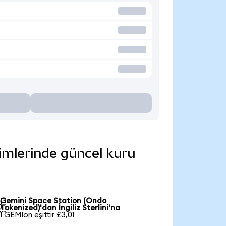
rimlerinde güncel kuru
Gemini Space Station (Ondo

Tokenized)'dan İngiliz Sterlini'na
1 GEMIon eşittir £3,01