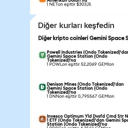
Amerikan Doları'na
1 NETon eşittir $303,15
Diğer kurları keşfedin
Diğer kripto coinleri Gemini Space 
Powell Industries (Ondo Tokenized)'da
Gemini Space Station (Ondo
Tokenized)'na
1 POWLon eşittir 52,2069 GEMIon
Denison Mines (Ondo Tokenized)'dan
Gemini Space Station (Ondo
Tokenized)'na
1 DNNon eşittir 0,795567 GEMIon
Invesco Optimum Yld Dvsfd Cmd Str N
1 ETF (Ondo Tokenized)'dan Gemini Sp
Station (Ondo Tokenized)'na