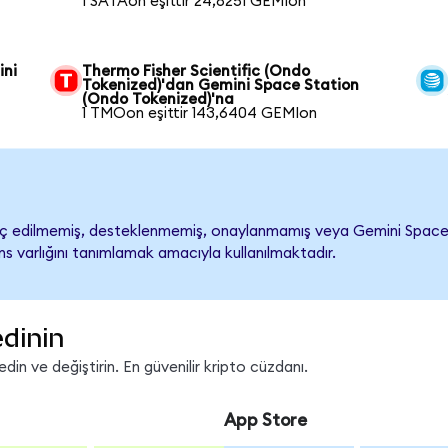
1 SATAon eşittir 24,8251 GEMIon
ini
Thermo Fisher Scientific (Ondo
Tokenized)'dan Gemini Space Station
(Ondo Tokenized)'na
1 TMOon eşittir 143,6404 GEMIon
 edilmemiş, desteklenmemiş, onaylanmamış veya Gemini Space Stati
s varlığını tanımlamak amacıyla kullanılmaktadır.
edinin
in ve değiştirin. En güvenilir kripto cüzdanı.
App Store