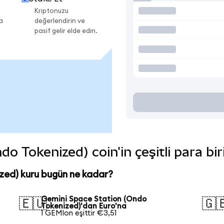
Kriptonuzu
a
değerlendirin ve
pasif gelir elde edin.
o Tokenized) coin'in çeşitli para bi
zed) kuru bugün ne kadar?
Gemini Space Station (Ondo
🇪🇺
🇬
Tokenized)'dan Euro'na
1 GEMIon eşittir €3,51