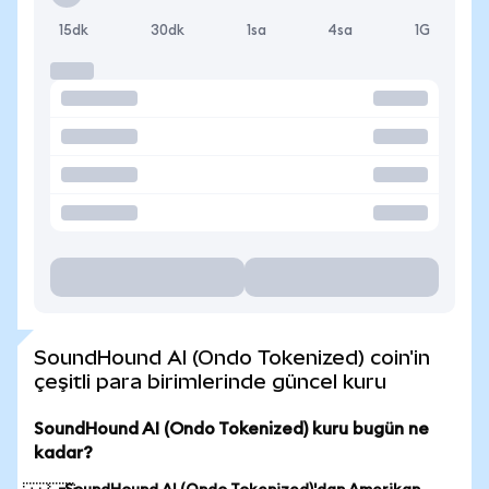
15dk
30dk
1sa
4sa
1G
SoundHound AI (Ondo Tokenized) coin'in
çeşitli para birimlerinde güncel kuru
SoundHound AI (Ondo Tokenized) kuru bugün ne
kadar?