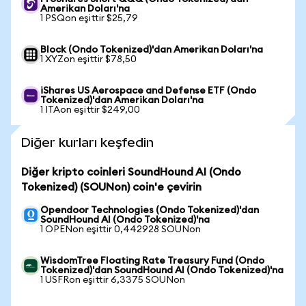
Amerikan Doları'na
1 PSQon eşittir $25,79
Block (Ondo Tokenized)'dan Amerikan Doları'na
1 XYZon eşittir $78,50
iShares US Aerospace and Defense ETF (Ondo
Tokenized)'dan Amerikan Doları'na
1 ITAon eşittir $249,00
Diğer kurları keşfedin
Diğer kripto coinleri SoundHound AI (Ondo
Tokenized) (SOUNon) coin'e çevirin
Opendoor Technologies (Ondo Tokenized)'dan
SoundHound AI (Ondo Tokenized)'na
1 OPENon eşittir 0,442928 SOUNon
WisdomTree Floating Rate Treasury Fund (Ondo
Tokenized)'dan SoundHound AI (Ondo Tokenized)'na
1 USFRon eşittir 6,3375 SOUNon