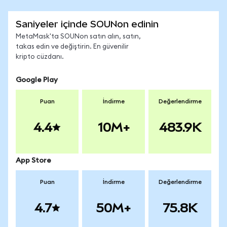
Saniyeler içinde SOUNon edinin
MetaMask'ta SOUNon satın alın, satın,
takas edin ve değiştirin. En güvenilir
kripto cüzdanı.
Google Play
Puan
İndirme
Değerlendirme
4.4
10M+
483.9K
App Store
Puan
İndirme
Değerlendirme
4.7
50M+
75.8K