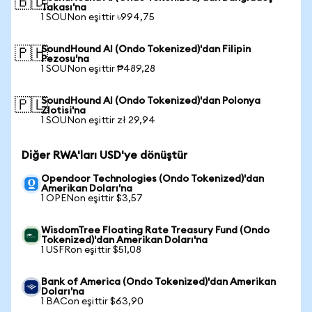
🇧🇩
Takası'na
1 SOUNon eşittir ৳994,75
SoundHound AI (Ondo Tokenized)'dan Filipin
🇵🇭
Pezosu'na
1 SOUNon eşittir ₱489,28
SoundHound AI (Ondo Tokenized)'dan Polonya
🇵🇱
Zlotisi'na
1 SOUNon eşittir zł 29,94
Diğer RWA'ları USD'ye dönüştür
Opendoor Technologies (Ondo Tokenized)'dan
Amerikan Doları'na
1 OPENon eşittir $3,57
WisdomTree Floating Rate Treasury Fund (Ondo
Tokenized)'dan Amerikan Doları'na
1 USFRon eşittir $51,08
Bank of America (Ondo Tokenized)'dan Amerikan
Doları'na
1 BACon eşittir $63,90