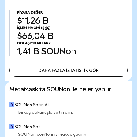
PIYASA DEĞERI
$11,26 B
İŞLEM HACMI
(24S)
$66,04 B
DOLAŞIMDAKI ARZ
1,41 B
SOUNon
DAHA FAZLA İSTATİSTİK GÖR
DAHA FAZLA İSTATİSTİK GÖR
MetaMask'ta SOUNon ile neler yapılır
SOUNon Satın Al
Birkaç dokunuşla satın alın.
SOUNon Sat
SOUNon coin'lerinizi nakde çevirin.