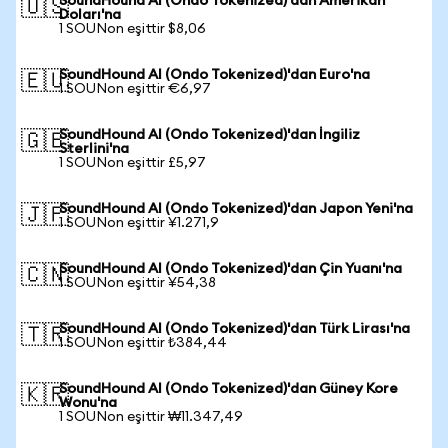
SoundHound AI (Ondo Tokenized)'dan Amerikan
🇺🇸
Doları'na
1 SOUNon eşittir $8,06
SoundHound AI (Ondo Tokenized)'dan Euro'na
🇪🇺
1 SOUNon eşittir €6,97
SoundHound AI (Ondo Tokenized)'dan İngiliz
🇬🇧
Sterlini'na
1 SOUNon eşittir £5,97
SoundHound AI (Ondo Tokenized)'dan Japon Yeni'na
🇯🇵
1 SOUNon eşittir ¥1.271,9
SoundHound AI (Ondo Tokenized)'dan Çin Yuanı'na
🇨🇳
1 SOUNon eşittir ¥54,38
SoundHound AI (Ondo Tokenized)'dan Türk Lirası'na
🇹🇷
1 SOUNon eşittir ₺384,44
SoundHound AI (Ondo Tokenized)'dan Güney Kore
🇰🇷
Wonu'na
1 SOUNon eşittir ₩11.347,49