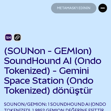
METAMASK'I EDİNİN
METAMASK'I EDİNİN
(SOUNon - GEMIon)
SoundHound AI (Ondo
Tokenized) - Gemini
Space Station (Ondo
Tokenized) dönüştür
SOUNON/GEMION: 1 SOUNDHOUND AI (ONDO
TOKENIZED), 1,9852 GEMION DEĞERINE EŞITTIR