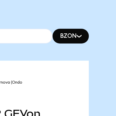
BZON
ernova (Ondo
2
GEVon