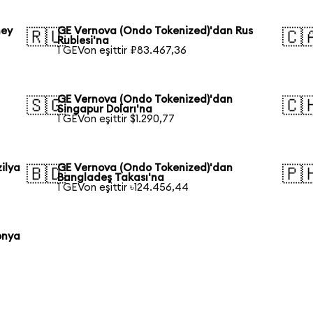
ney
GE Vernova (Ondo Tokenized)'dan Rus
🇷🇺
🇨
Rublesi'na
1 GEVon eşittir ₽83.467,36
GE Vernova (Ondo Tokenized)'dan
🇸🇬
🇨
Singapur Doları'na
1 GEVon eşittir $1.290,77
ilya
GE Vernova (Ondo Tokenized)'dan
🇧🇩
🇵
Bangladeş Takası'na
1 GEVon eşittir ৳124.456,44
onya