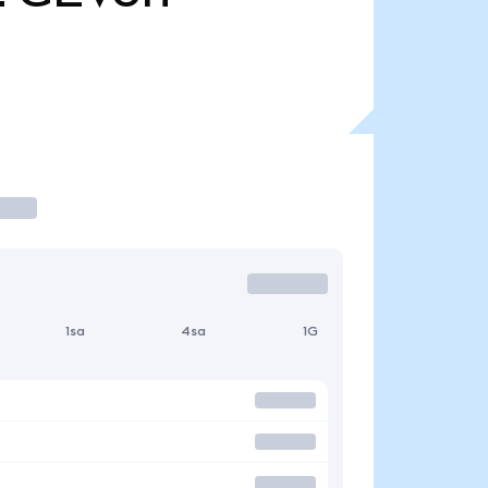
1sa
4sa
1G