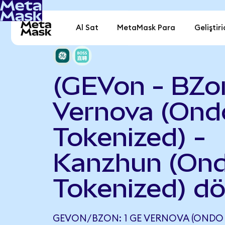
Al Sat
MetaMask Para
Geliştiri
(GEVon - BZo
Vernova (Ond
Tokenized) -
Kanzhun (On
Tokenized) d
GEVON/BZON: 1 GE VERNOVA (ONDO 