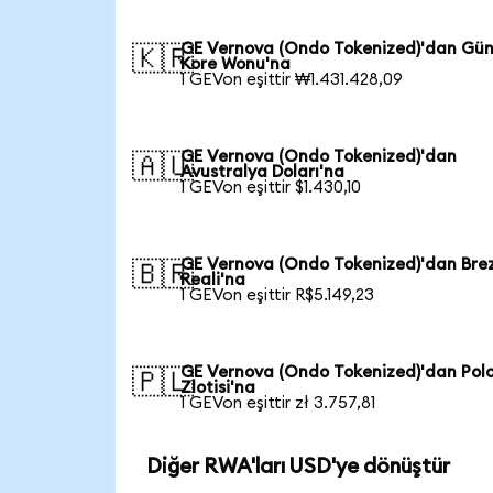
GE Vernova (Ondo Tokenized)'dan Gü
🇰🇷
Kore Wonu'na
1 GEVon eşittir ₩1.431.428,09
GE Vernova (Ondo Tokenized)'dan
🇦🇺
Avustralya Doları'na
1 GEVon eşittir $1.430,10
GE Vernova (Ondo Tokenized)'dan Brez
🇧🇷
Reali'na
1 GEVon eşittir R$5.149,23
GE Vernova (Ondo Tokenized)'dan Pol
🇵🇱
Zlotisi'na
1 GEVon eşittir zł 3.757,81
Diğer RWA'ları USD'ye dönüştür