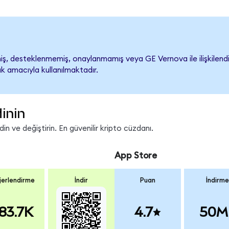
, desteklenmemiş, onaylanmamış veya GE Vernova ile ilişkilendiril
k amacıyla kullanılmaktadır.
inin
n ve değiştirin. En güvenilir kripto cüzdanı.
App Store
erlendirme
İndir
Puan
İndirme
83.7K
4.7
50M