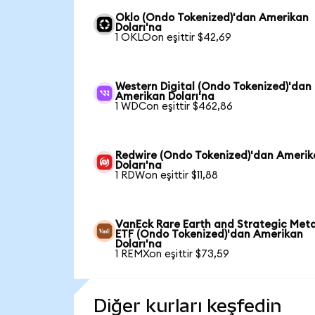
Oklo (Ondo Tokenized)'dan Amerikan
Doları'na
1 OKLOon eşittir $42,69
Western Digital (Ondo Tokenized)'dan
Amerikan Doları'na
1 WDCon eşittir $462,86
Redwire (Ondo Tokenized)'dan Ameri
Doları'na
1 RDWon eşittir $11,88
VanEck Rare Earth and Strategic Meta
ETF (Ondo Tokenized)'dan Amerikan
Doları'na
1 REMXon eşittir $73,59
Diğer kurları keşfedin