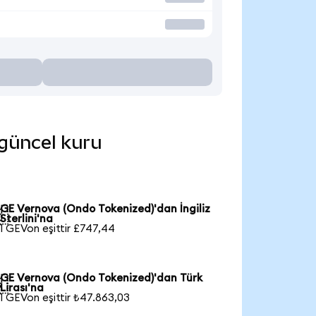
 güncel kuru
GE Vernova (Ondo Tokenized)'dan İngiliz

Sterlini'na
1 GEVon eşittir £747,44
GE Vernova (Ondo Tokenized)'dan Türk

Lirası'na
1 GEVon eşittir ₺47.863,03