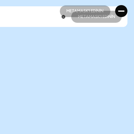
METAMASK'I EDİNİN
METAMASK'I EDİNİN
METAMASK'I EDİNİN
METAMASK'I EDİNİN