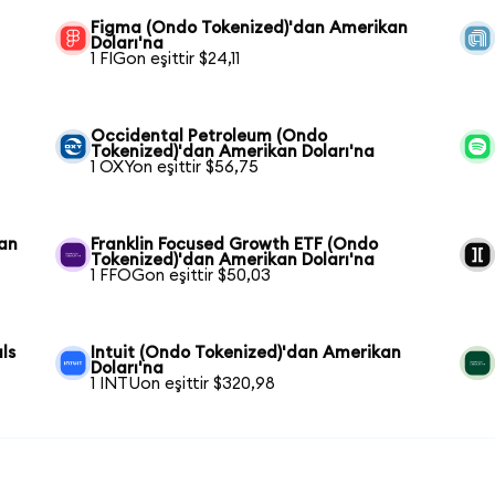
Figma (Ondo Tokenized)'dan Amerikan
Doları'na
1 FIGon eşittir $24,11
Occidental Petroleum (Ondo
Tokenized)'dan Amerikan Doları'na
1 OXYon eşittir $56,75
kan
Franklin Focused Growth ETF (Ondo
Tokenized)'dan Amerikan Doları'na
1 FFOGon eşittir $50,03
ls
Intuit (Ondo Tokenized)'dan Amerikan
Doları'na
1 INTUon eşittir $320,98