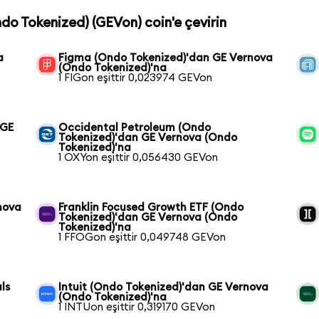
ndo Tokenized) (GEVon) coin'e çevirin
a
Figma (Ondo Tokenized)'dan GE Vernova
(Ondo Tokenized)'na
1 FIGon eşittir 0,023974 GEVon
 GE
Occidental Petroleum (Ondo
Tokenized)'dan GE Vernova (Ondo
Tokenized)'na
1 OXYon eşittir 0,056430 GEVon
nova
Franklin Focused Growth ETF (Ondo
Tokenized)'dan GE Vernova (Ondo
Tokenized)'na
1 FFOGon eşittir 0,049748 GEVon
ls
Intuit (Ondo Tokenized)'dan GE Vernova
(Ondo Tokenized)'na
1 INTUon eşittir 0,319170 GEVon