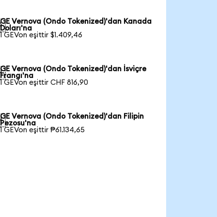
GE Vernova (Ondo Tokenized)'dan Kanada

Doları'na
1 GEVon eşittir $1.409,46
GE Vernova (Ondo Tokenized)'dan İsviçre

Frangı'na
1 GEVon eşittir CHF 816,90
GE Vernova (Ondo Tokenized)'dan Filipin

Pezosu'na
1 GEVon eşittir ₱61.134,65