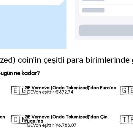
d) coin'in çeşitli para birimlerinde
bugün ne kadar?
GE Vernova (Ondo Tokenized)'dan Euro'na
🇪🇺
🇬
1 GEVon eşittir €872,74
pon
GE Vernova (Ondo Tokenized)'dan Çin
🇨🇳
🇹
Yuanı'na
1 GEVon eşittir ¥6.788,07