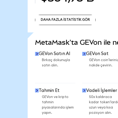
DAHA FAZLA İSTATİSTİK GÖR
DAHA FAZLA İSTATİSTİK GÖR
MetaMask'ta GEVon ile nel
GEVon Satın Al
GEVon Sat
Birkaç dokunuşla
GEVon coin'leriniz
satın alın.
nakde çevirin.
Tahmin Et
Vadeli İşlemler
GEVon ve kripto
50x kaldıraca
tahmin
kadar token'lard
piyasalarında işlem
uzun veya kısa
yapın.
pozisyon alın.