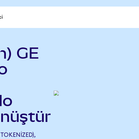
ci
n) GE
o
do
önüştür
TOKENIZED),