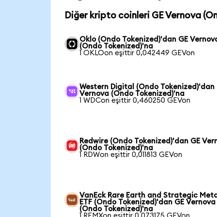
Diğer kripto coinleri GE Vernova (O
Oklo (Ondo Tokenized)'dan GE Vernov
(Ondo Tokenized)'na
1 OKLOon eşittir 0,042449 GEVon
Western Digital (Ondo Tokenized)'dan
Vernova (Ondo Tokenized)'na
1 WDCon eşittir 0,460250 GEVon
Redwire (Ondo Tokenized)'dan GE Ver
(Ondo Tokenized)'na
1 RDWon eşittir 0,011813 GEVon
VanEck Rare Earth and Strategic Meta
ETF (Ondo Tokenized)'dan GE Vernova
(Ondo Tokenized)'na
1 REMXon eşittir 0,073175 GEVon