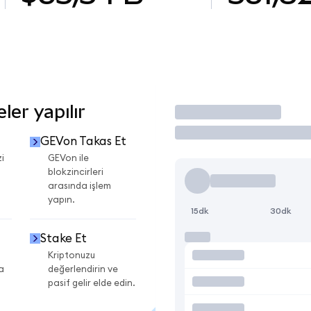
er yapılır
İşlem Yap
GEVon Takas Et
i
GEVon ile
blokzincirleri
arasında işlem
yapın.
15dk
30dk
Stake Et
Kriptonuzu
a
değerlendirin ve
pasif gelir elde edin.