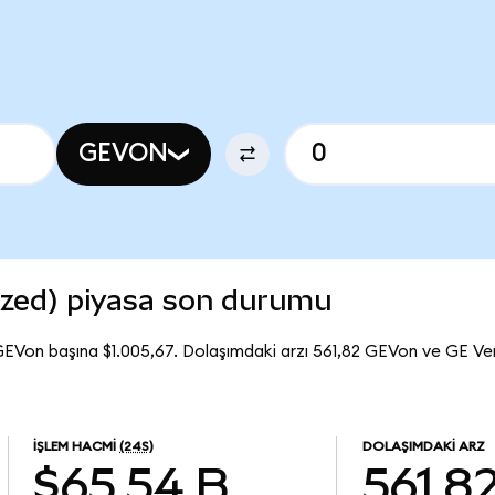
GEVON
zed) piyasa son durumu
GEVon başına $1.005,67. Dolaşımdaki arzı 561,82 GEVon ve GE V
İŞLEM HACMI
(24S)
DOLAŞIMDAKI ARZ
$65,54 B
561,8