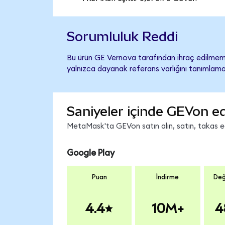
Sorumluluk Reddi
Bu ürün GE Vernova tarafından ihraç edilmemiş
yalnızca dayanak referans varlığını tanımlama
Saniyeler içinde GEVon ed
MetaMask'ta GEVon satın alın, satın, takas edi
Google Play
Puan
İndirme
Değ
4.4
10M+
4