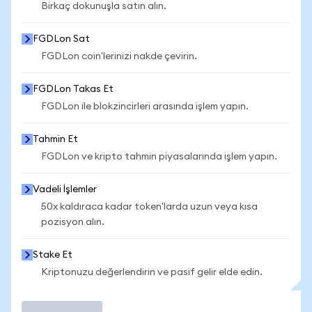
Birkaç dokunuşla satın alın.
FGDLon Sat
FGDLon coin'lerinizi nakde çevirin.
FGDLon Takas Et
FGDLon ile blokzincirleri arasında işlem yapın.
Tahmin Et
FGDLon ve kripto tahmin piyasalarında işlem yapın.
Vadeli İşlemler
50x kaldıraca kadar token'larda uzun veya kısa
pozisyon alın.
Stake Et
Kriptonuzu değerlendirin ve pasif gelir elde edin.
İşlem Yap