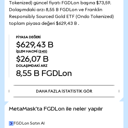
Tokenized) güncel fiyatı FGDLon başına $73,59.
Dolaşımdaki arzı 8,55 B FGDLon ve Franklin
Responsibly Sourced Gold ETF (Ondo Tokenized)
toplam piyasa değeri $629,43 B .
PIYASA DEĞERI
$629,43 B
İŞLEM HACMI
(24S)
$26,07 B
DOLAŞIMDAKI ARZ
8,55 B
FGDLon
DAHA FAZLA İSTATİSTİK GÖR
DAHA FAZLA İSTATİSTİK GÖR
MetaMask'ta FGDLon ile neler yapılır
FGDLon Satın Al