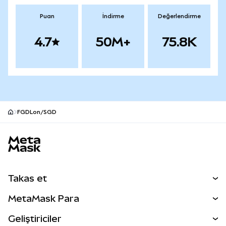
Puan
İndirme
Değerlendirme
4.7
50M+
75.8K
FGDLon/SGD
MetaMask site alt bilgisi
Takas et
Takas İşlemleri
MetaMask Para
Tahmin Et
YENİ
Kripto Al
Geliştiriciler
Perps
YENİ