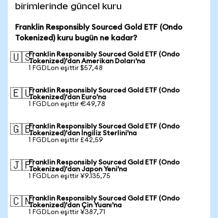
birimlerinde güncel kuru
Franklin Responsibly Sourced Gold ETF (Ondo
Tokenized) kuru bugün ne kadar?
Franklin Responsibly Sourced Gold ETF (Ondo
🇺🇸
Tokenized)'dan Amerikan Doları'na
1 FGDLon eşittir $57,48
Franklin Responsibly Sourced Gold ETF (Ondo
🇪🇺
Tokenized)'dan Euro'na
1 FGDLon eşittir €49,78
Franklin Responsibly Sourced Gold ETF (Ondo
🇬🇧
Tokenized)'dan İngiliz Sterlini'na
1 FGDLon eşittir £42,59
Franklin Responsibly Sourced Gold ETF (Ondo
🇯🇵
Tokenized)'dan Japon Yeni'na
1 FGDLon eşittir ¥9.135,75
Franklin Responsibly Sourced Gold ETF (Ondo
🇨🇳
Tokenized)'dan Çin Yuanı'na
1 FGDLon eşittir ¥387,71