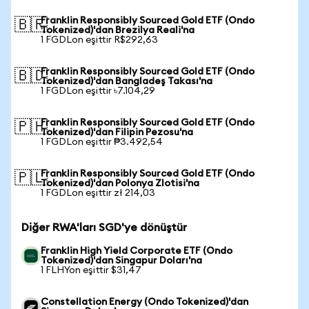
Franklin Responsibly Sourced Gold ETF (Ondo
🇧🇷
Tokenized)'dan Brezilya Reali'na
1 FGDLon eşittir R$292,63
Franklin Responsibly Sourced Gold ETF (Ondo
🇧🇩
Tokenized)'dan Bangladeş Takası'na
1 FGDLon eşittir ৳7.104,29
Franklin Responsibly Sourced Gold ETF (Ondo
🇵🇭
Tokenized)'dan Filipin Pezosu'na
1 FGDLon eşittir ₱3.492,54
Franklin Responsibly Sourced Gold ETF (Ondo
🇵🇱
Tokenized)'dan Polonya Zlotisi'na
1 FGDLon eşittir zł 214,03
Diğer RWA'ları SGD'ye dönüştür
Franklin High Yield Corporate ETF (Ondo
Tokenized)'dan Singapur Doları'na
1 FLHYon eşittir $31,47
Constellation Energy (Ondo Tokenized)'dan