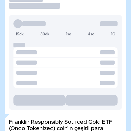
15dk
30dk
1sa
4sa
1G
Franklin Responsibly Sourced Gold ETF
(Ondo Tokenized) coin'in çeşitli para