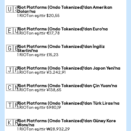
Riot Platforms (Ondo Tokenized)'dan Amerikan
🇺🇸
Doları'na
1 RIOTon eşittir $20,55
Riot Platforms (Ondo Tokenized)'dan Euro'na
🇪🇺
1 RIOTon eşittir €17,78
Riot Platforms (Ondo Tokenized)'dan İngiliz
🇬🇧
Sterlini'na
1 RIOTon eşittir £15,23
Riot Platforms (Ondo Tokenized)'dan Japon Yeni'na
🇯🇵
1 RIOTon eşittir ¥3.242,91
Riot Platforms (Ondo Tokenized)'dan Çin Yuanı'na
🇨🇳
1 RIOTon eşittir ¥138,65
Riot Platforms (Ondo Tokenized)'dan Türk Lirası'na
🇹🇷
1 RIOTon eşittir ₺980,19
Riot Platforms (Ondo Tokenized)'dan Güney Kore
🇰🇷
Wonu'na
1 RIOTon eşittir ₩28.932,29