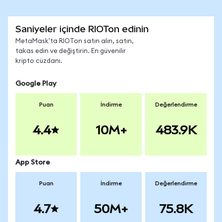
Saniyeler içinde RIOTon edinin
MetaMask'ta RIOTon satın alın, satın,
takas edin ve değiştirin. En güvenilir
kripto cüzdanı.
Google Play
Puan
İndirme
Değerlendirme
4.4
10M+
483.9K
App Store
Puan
İndirme
Değerlendirme
4.7
50M+
75.8K