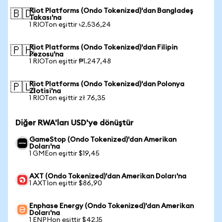
Riot Platforms (Ondo Tokenized)'dan Bangladeş
🇧🇩
Takası'na
1 RIOTon eşittir ৳2.536,24
Riot Platforms (Ondo Tokenized)'dan Filipin
🇵🇭
Pezosu'na
1 RIOTon eşittir ₱1.247,48
Riot Platforms (Ondo Tokenized)'dan Polonya
🇵🇱
Zlotisi'na
1 RIOTon eşittir zł 76,35
Diğer RWA'ları USD'ye dönüştür
GameStop (Ondo Tokenized)'dan Amerikan
Doları'na
1 GMEon eşittir $19,45
AXT (Ondo Tokenized)'dan Amerikan Doları'na
1 AXTIon eşittir $86,90
Enphase Energy (Ondo Tokenized)'dan Amerikan
Doları'na
1 ENPHon eşittir $42,15