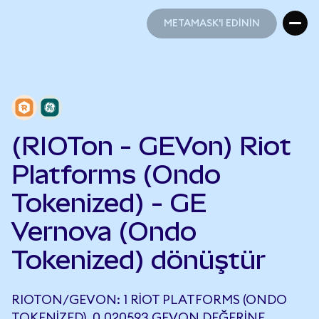
METAMASK'I EDİNİN
METAMASK'I EDİNİN
(RIOTon - GEVon) Riot
Platforms (Ondo
Tokenized) - GE
Vernova (Ondo
Tokenized) dönüştür
RIOTON/GEVON: 1 RIOT PLATFORMS (ONDO
TOKENIZED), 0,020593 GEVON DEĞERINE