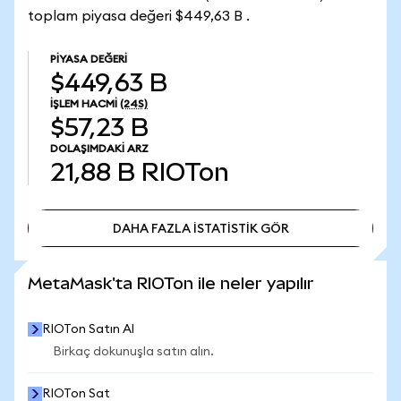
toplam piyasa değeri $449,63 B .
PIYASA DEĞERI
$449,63 B
İŞLEM HACMI
(24S)
$57,23 B
DOLAŞIMDAKI ARZ
21,88 B
RIOTon
DAHA FAZLA İSTATİSTİK GÖR
DAHA FAZLA İSTATİSTİK GÖR
MetaMask'ta RIOTon ile neler yapılır
RIOTon Satın Al
Birkaç dokunuşla satın alın.
RIOTon Sat