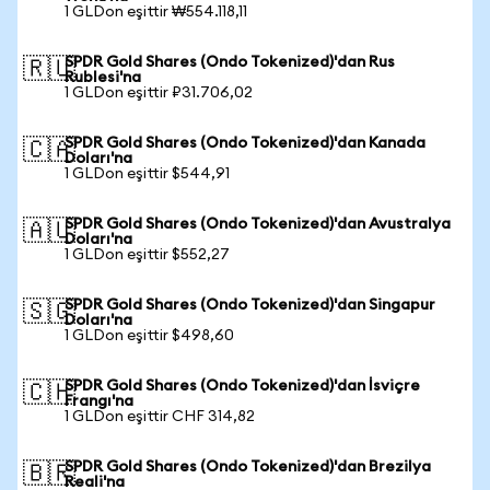
1 GLDon eşittir ₩554.118,11
SPDR Gold Shares (Ondo Tokenized)'dan Rus
🇷🇺
Rublesi'na
1 GLDon eşittir ₽31.706,02
SPDR Gold Shares (Ondo Tokenized)'dan Kanada
🇨🇦
Doları'na
1 GLDon eşittir $544,91
SPDR Gold Shares (Ondo Tokenized)'dan Avustralya
🇦🇺
Doları'na
1 GLDon eşittir $552,27
SPDR Gold Shares (Ondo Tokenized)'dan Singapur
🇸🇬
Doları'na
1 GLDon eşittir $498,60
SPDR Gold Shares (Ondo Tokenized)'dan İsviçre
🇨🇭
Frangı'na
1 GLDon eşittir CHF 314,82
SPDR Gold Shares (Ondo Tokenized)'dan Brezilya
🇧🇷
Reali'na