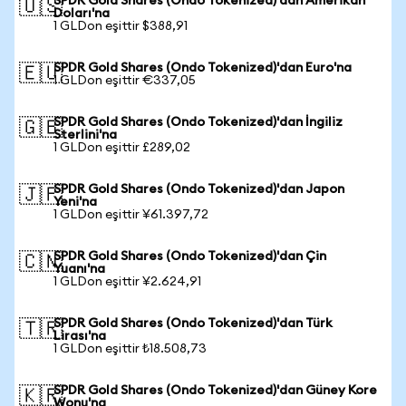
SPDR Gold Shares (Ondo Tokenized)'dan Amerikan
🇺🇸
Doları'na
1 GLDon eşittir $388,91
SPDR Gold Shares (Ondo Tokenized)'dan Euro'na
🇪🇺
1 GLDon eşittir €337,05
SPDR Gold Shares (Ondo Tokenized)'dan İngiliz
🇬🇧
Sterlini'na
1 GLDon eşittir £289,02
SPDR Gold Shares (Ondo Tokenized)'dan Japon
🇯🇵
Yeni'na
1 GLDon eşittir ¥61.397,72
SPDR Gold Shares (Ondo Tokenized)'dan Çin
🇨🇳
Yuanı'na
1 GLDon eşittir ¥2.624,91
SPDR Gold Shares (Ondo Tokenized)'dan Türk
🇹🇷
Lirası'na
1 GLDon eşittir ₺18.508,73
SPDR Gold Shares (Ondo Tokenized)'dan Güney Kore
🇰🇷
Wonu'na