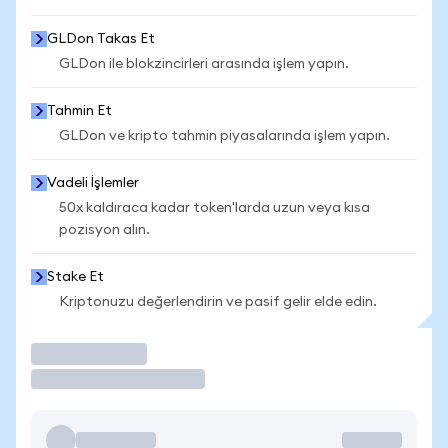
GLDon Takas Et
GLDon ile blokzincirleri arasında işlem yapın.
Tahmin Et
GLDon ve kripto tahmin piyasalarında işlem yapın.
Vadeli İşlemler
50x kaldıraca kadar token'larda uzun veya kısa
pozisyon alın.
Stake Et
Kriptonuzu değerlendirin ve pasif gelir elde edin.
İşlem Yap