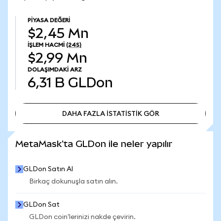
PIYASA DEĞERI
$2,45 Mn
İŞLEM HACMI
(24S)
$2,99 Mn
DOLAŞIMDAKI ARZ
6,31 B
GLDon
DAHA FAZLA İSTATİSTİK GÖR
DAHA FAZLA İSTATİSTİK GÖR
MetaMask'ta GLDon ile neler yapılır
GLDon Satın Al
Birkaç dokunuşla satın alın.
GLDon Sat
GLDon coin'lerinizi nakde çevirin.