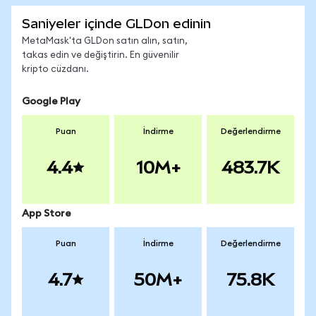
Saniyeler içinde GLDon edinin
MetaMask'ta GLDon satın alın, satın,
takas edin ve değiştirin. En güvenilir
kripto cüzdanı.
Google Play
Puan
İndirme
Değerlendirme
4.4
10M+
483.7K
App Store
Puan
İndirme
Değerlendirme
4.7
50M+
75.8K