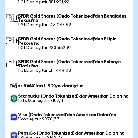
1 GLDon eşittir R$1.991,92
SPDR Gold Shares (Ondo Tokenized)'dan Bangladeş
🇧🇩
Takası'na
1 GLDon eşittir ৳48.068,59
SPDR Gold Shares (Ondo Tokenized)'dan Filipin
🇵🇭
Pezosu'na
1 GLDon eşittir ₱23.652,92
SPDR Gold Shares (Ondo Tokenized)'dan Polonya
🇵🇱
Zlotisi'na
1 GLDon eşittir zł 1.448,03
Diğer RWA'ları USD'ye dönüştür
Starbucks (Ondo Tokenized)'dan Amerikan Doları'na
1 SBUXon eşittir $107,41
Visa (Ondo Tokenized)'dan Amerikan Doları'na
1 Von eşittir $370,77
PepsiCo (Ondo Tokenized)'dan Amerikan Doları'na
1 PEPon eşittir $142,27