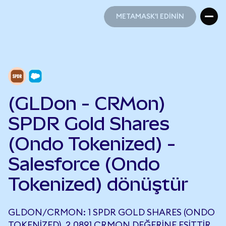
METAMASK'I EDİNİN
METAMASK'I EDİNİN
(GLDon - CRMon)
SPDR Gold Shares
(Ondo Tokenized) -
Salesforce (Ondo
Tokenized) dönüştür
GLDON/CRMON: 1 SPDR GOLD SHARES (ONDO
TOKENIZED), 2,0891 CRMON DEĞERINE EŞITTIR