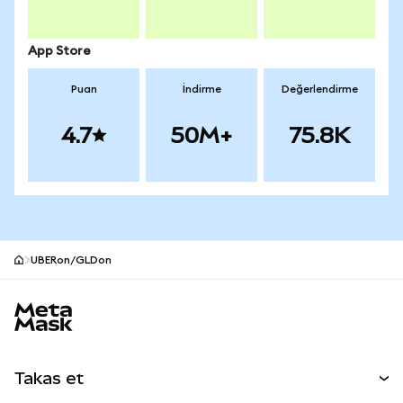
App Store
Puan
İndirme
Değerlendirme
4.7
50M+
75.8K
UBERon/GLDon
MetaMask site alt bilgisi
Takas et
Takas İşlemleri