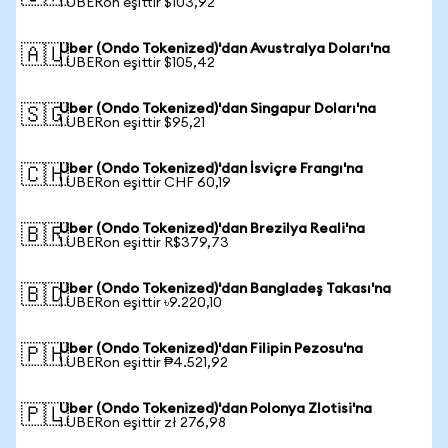
1 UBERon eşittir $103,92
Uber (Ondo Tokenized)'dan Avustralya Doları'na
🇦🇺
1 UBERon eşittir $105,42
Uber (Ondo Tokenized)'dan Singapur Doları'na
🇸🇬
1 UBERon eşittir $95,21
Uber (Ondo Tokenized)'dan İsviçre Frangı'na
🇨🇭
1 UBERon eşittir CHF 60,19
Uber (Ondo Tokenized)'dan Brezilya Reali'na
🇧🇷
1 UBERon eşittir R$379,73
Uber (Ondo Tokenized)'dan Bangladeş Takası'na
🇧🇩
1 UBERon eşittir ৳9.220,10
Uber (Ondo Tokenized)'dan Filipin Pezosu'na
🇵🇭
1 UBERon eşittir ₱4.521,92
Uber (Ondo Tokenized)'dan Polonya Zlotisi'na
🇵🇱
1 UBERon eşittir zł 276,98