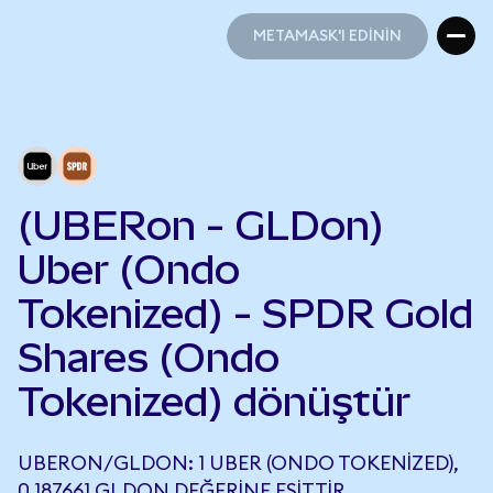
METAMASK'I EDİNİN
METAMASK'I EDİNİN
(UBERon - GLDon)
Uber (Ondo
Tokenized) - SPDR Gold
Shares (Ondo
Tokenized) dönüştür
UBERON/GLDON: 1 UBER (ONDO TOKENIZED),
0,187661 GLDON DEĞERINE EŞITTIR