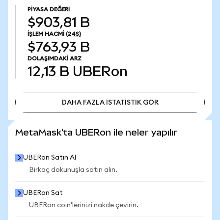
PIYASA DEĞERI
$903,81 B
İŞLEM HACMI
(24S)
$763,93 B
DOLAŞIMDAKI ARZ
12,13 B
UBERon
DAHA FAZLA İSTATİSTİK GÖR
DAHA FAZLA İSTATİSTİK GÖR
MetaMask'ta UBERon ile neler yapılır
UBERon Satın Al
Birkaç dokunuşla satın alın.
UBERon Sat
UBERon coin'lerinizi nakde çevirin.