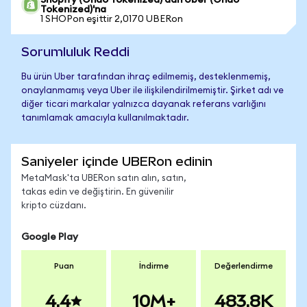
Shopify (Ondo Tokenized)'dan Uber (Ondo
Tokenized)'na
1 SHOPon eşittir 2,0170 UBERon
Sorumluluk Reddi
Bu ürün Uber tarafından ihraç edilmemiş, desteklenmemiş,
onaylanmamış veya Uber ile ilişkilendirilmemiştir. Şirket adı ve
diğer ticari markalar yalnızca dayanak referans varlığını
tanımlamak amacıyla kullanılmaktadır.
Saniyeler içinde UBERon edinin
MetaMask'ta UBERon satın alın, satın,
takas edin ve değiştirin. En güvenilir
kripto cüzdanı.
Google Play
Puan
İndirme
Değerlendirme
4.4
10M+
483.8K