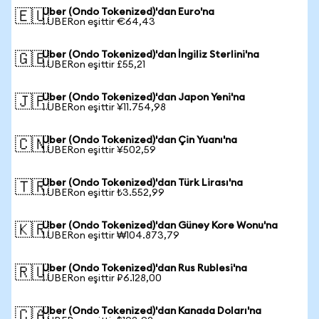
Uber (Ondo Tokenized)'dan Euro'na
🇪🇺
1 UBERon eşittir €64,43
Uber (Ondo Tokenized)'dan İngiliz Sterlini'na
🇬🇧
1 UBERon eşittir £55,21
Uber (Ondo Tokenized)'dan Japon Yeni'na
🇯🇵
1 UBERon eşittir ¥11.754,98
Uber (Ondo Tokenized)'dan Çin Yuanı'na
🇨🇳
1 UBERon eşittir ¥502,59
Uber (Ondo Tokenized)'dan Türk Lirası'na
🇹🇷
1 UBERon eşittir ₺3.552,99
Uber (Ondo Tokenized)'dan Güney Kore Wonu'na
🇰🇷
1 UBERon eşittir ₩104.873,79
Uber (Ondo Tokenized)'dan Rus Rublesi'na
🇷🇺
1 UBERon eşittir ₽6.128,00
Uber (Ondo Tokenized)'dan Kanada Doları'na
🇨🇦