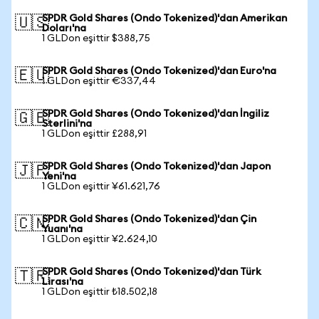
SPDR Gold Shares (Ondo Tokenized)'dan Amerikan
🇺🇸
Doları'na
1 GLDon eşittir $388,75
SPDR Gold Shares (Ondo Tokenized)'dan Euro'na
🇪🇺
1 GLDon eşittir €337,44
SPDR Gold Shares (Ondo Tokenized)'dan İngiliz
🇬🇧
Sterlini'na
1 GLDon eşittir £288,91
SPDR Gold Shares (Ondo Tokenized)'dan Japon
🇯🇵
Yeni'na
1 GLDon eşittir ¥61.621,76
SPDR Gold Shares (Ondo Tokenized)'dan Çin
🇨🇳
Yuanı'na
1 GLDon eşittir ¥2.624,10
SPDR Gold Shares (Ondo Tokenized)'dan Türk
🇹🇷
Lirası'na
1 GLDon eşittir ₺18.502,18