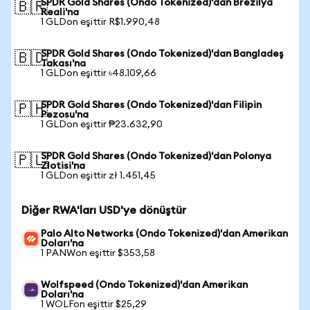
SPDR Gold Shares (Ondo Tokenized)'dan Brezilya
🇧🇷
Reali'na
1 GLDon eşittir R$1.990,48
SPDR Gold Shares (Ondo Tokenized)'dan Bangladeş
🇧🇩
Takası'na
1 GLDon eşittir ৳48.109,66
SPDR Gold Shares (Ondo Tokenized)'dan Filipin
🇵🇭
Pezosu'na
1 GLDon eşittir ₱23.632,90
SPDR Gold Shares (Ondo Tokenized)'dan Polonya
🇵🇱
Zlotisi'na
1 GLDon eşittir zł 1.451,45
Diğer RWA'ları USD'ye dönüştür
Palo Alto Networks (Ondo Tokenized)'dan Amerikan
Doları'na
1 PANWon eşittir $353,58
Wolfspeed (Ondo Tokenized)'dan Amerikan
Doları'na
1 WOLFon eşittir $25,29