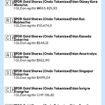
SPDR Gold Shares (Ondo Tokenized)'dan Güney Kore
🇰🇷
Wonu'na
1 GLDon eşittir ₩553.825,92
SPDR Gold Shares (Ondo Tokenized)'dan Rus
🇷🇺
Rublesi'na
1 GLDon eşittir ₽31.674,11
SPDR Gold Shares (Ondo Tokenized)'dan Kanada
🇨🇦
Doları'na
1 GLDon eşittir $545,12
SPDR Gold Shares (Ondo Tokenized)'dan Avustralya
🇦🇺
Doları'na
1 GLDon eşittir $552,90
SPDR Gold Shares (Ondo Tokenized)'dan Singapur
🇸🇬
Doları'na
1 GLDon eşittir $499,04
SPDR Gold Shares (Ondo Tokenized)'dan İsviçre
🇨🇭
Frangı'na
1 GLDon eşittir CHF 315,82