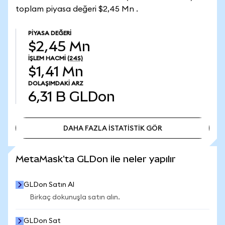
toplam piyasa değeri $2,45 Mn .
PIYASA DEĞERI
$2,45 Mn
İŞLEM HACMI
(24S)
$1,41 Mn
DOLAŞIMDAKI ARZ
6,31 B
GLDon
DAHA FAZLA İSTATİSTİK GÖR
DAHA FAZLA İSTATİSTİK GÖR
MetaMask'ta GLDon ile neler yapılır
GLDon Satın Al
Birkaç dokunuşla satın alın.
GLDon Sat