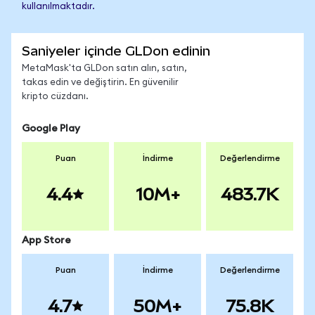
kullanılmaktadır.
Saniyeler içinde GLDon edinin
MetaMask'ta GLDon satın alın, satın,
takas edin ve değiştirin. En güvenilir
kripto cüzdanı.
Google Play
Puan
İndirme
Değerlendirme
4.4
10M+
483.7K
App Store
Puan
İndirme
Değerlendirme
4.7
50M+
75.8K