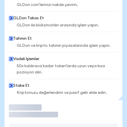
GLDon coin'lerinizi nakde çevirin.
GLDon Takas Et
GLDon ile blokzincirleri arasında işlem yapın.
Tahmin Et
GLDon ve kripto tahmin piyasalarında işlem yapın.
Vadeli İşlemler
50x kaldıraca kadar token'larda uzun veya kısa
pozisyon alın.
Stake Et
Kriptonuzu değerlendirin ve pasif gelir elde edin.
İşlem Yap