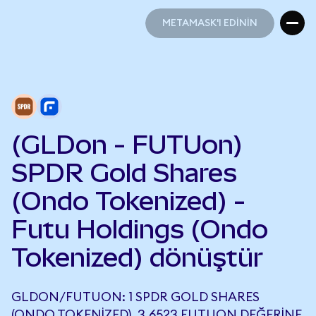
METAMASK'I EDİNİN
METAMASK'I EDİNİN
(GLDon - FUTUon)
SPDR Gold Shares
(Ondo Tokenized) -
Futu Holdings (Ondo
Tokenized) dönüştür
GLDON/FUTUON: 1 SPDR GOLD SHARES
(ONDO TOKENIZED), 3,6523 FUTUON DEĞERINE