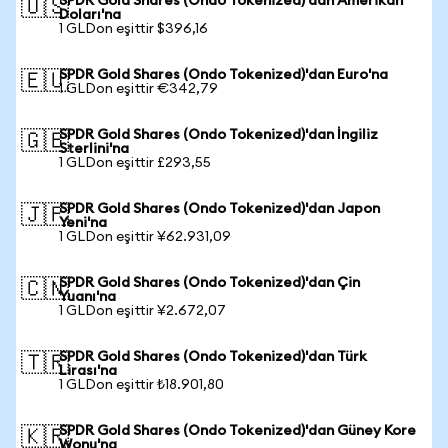
SPDR Gold Shares (Ondo Tokenized)'dan Amerikan
🇺🇸
Doları'na
1 GLDon eşittir $396,16
SPDR Gold Shares (Ondo Tokenized)'dan Euro'na
🇪🇺
1 GLDon eşittir €342,79
SPDR Gold Shares (Ondo Tokenized)'dan İngiliz
🇬🇧
Sterlini'na
1 GLDon eşittir £293,55
SPDR Gold Shares (Ondo Tokenized)'dan Japon
🇯🇵
Yeni'na
1 GLDon eşittir ¥62.931,09
SPDR Gold Shares (Ondo Tokenized)'dan Çin
🇨🇳
Yuanı'na
1 GLDon eşittir ¥2.672,07
SPDR Gold Shares (Ondo Tokenized)'dan Türk
🇹🇷
Lirası'na
1 GLDon eşittir ₺18.901,80
SPDR Gold Shares (Ondo Tokenized)'dan Güney Kore
🇰🇷
Wonu'na