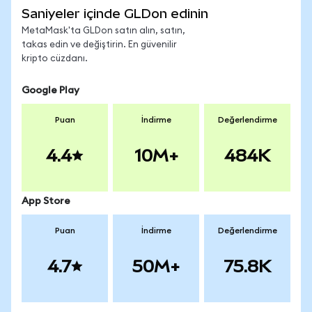
Saniyeler içinde GLDon edinin
MetaMask'ta GLDon satın alın, satın,
takas edin ve değiştirin. En güvenilir
kripto cüzdanı.
Google Play
Puan
İndirme
Değerlendirme
4.4
10M+
484K
App Store
Puan
İndirme
Değerlendirme
4.7
50M+
75.8K