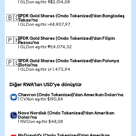
1 GLDon eşittir R$2.014,08
SPDR Gold Shares (Ondo Tokenized)'dan Bangladeş
🇧🇩
Takası'na
1 GLDon eşittir ৳48.907,97
SPDR Gold Shares (Ondo Tokenized)'dan Filipin
🇵🇭
Pezosu'na
1 GLDon eşittir ₱24.074,32
SPDR Gold Shares (Ondo Tokenized)'dan Polonya
🇵🇱
Zlotisi'na
1 GLDon eşittir zł 1.473,94
Diğer RWA'ları USD'ye dönüştür
Chevron (Ondo Tokenized)'dan Amerikan Doları'na
1 CVXon eşittir $190,84
Novo Nordisk (Ondo Tokenized)'dan Amerikan
Doları'na
1 NVOon eşittir $48,08
McDonald's (Ondo Tokenized)'dan Amerikan