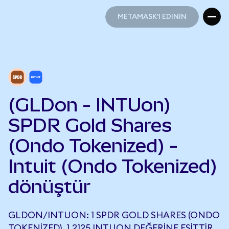
METAMASK'I EDİNİN
METAMASK'I EDİNİN
(GLDon - INTUon)
SPDR Gold Shares
(Ondo Tokenized) -
Intuit (Ondo Tokenized)
dönüştür
GLDON/INTUON: 1 SPDR GOLD SHARES (ONDO
TOKENIZED), 1,2125 INTUON DEĞERINE EŞITTIR