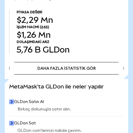
PIYASA DEĞERI
$2,29 Mn
İŞLEM HACMI
(24S)
$1,26 Mn
DOLAŞIMDAKI ARZ
5,76 B
GLDon
DAHA FAZLA İSTATİSTİK GÖR
DAHA FAZLA İSTATİSTİK GÖR
MetaMask'ta GLDon ile neler yapılır
GLDon Satın Al
Birkaç dokunuşla satın alın.
GLDon Sat
GLDon coin'lerinizi nakde çevirin.