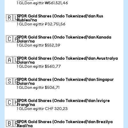
1 GLDon eşittir ₩561.521,46
SPDR Gold Shares (Ondo Tokenized)'dan Rus
🇷🇺
Rublesi'na
1 GLDon eşittir ₽32.751,56
SPDR Gold Shares (Ondo Tokenized)'dan Kanada
🇨🇦
Doları'na
1 GLDon eşittir $552,39
SPDR Gold Shares (Ondo Tokenized)'dan Avustralya
🇦🇺
Doları'na
1 GLDon eşittir $560,77
SPDR Gold Shares (Ondo Tokenized)'dan Singapur
🇸🇬
Doları'na
1 GLDon eşittir $506,71
SPDR Gold Shares (Ondo Tokenized)'dan İsviçre
🇨🇭
Frangı'na
1 GLDon eşittir CHF 320,23
SPDR Gold Shares (Ondo Tokenized)'dan Brezilya
🇧🇷
Reali'na