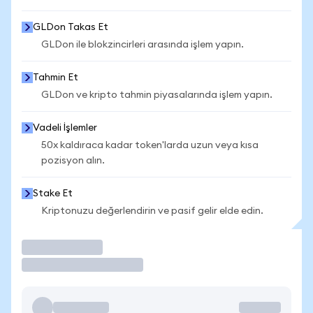
GLDon Takas Et
GLDon ile blokzincirleri arasında işlem yapın.
Tahmin Et
GLDon ve kripto tahmin piyasalarında işlem yapın.
Vadeli İşlemler
50x kaldıraca kadar token'larda uzun veya kısa
pozisyon alın.
Stake Et
Kriptonuzu değerlendirin ve pasif gelir elde edin.
İşlem Yap