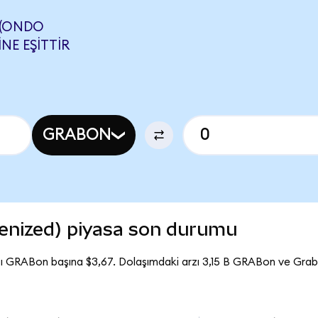
 (ONDO
NE EŞITTIR
GRABON
enized) piyasa son durumu
tı GRABon başına $3,67. Dolaşımdaki arzı 3,15 B GRABon ve Gra