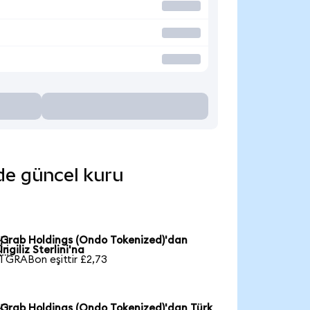
nde güncel kuru
Grab Holdings (Ondo Tokenized)'dan

İngiliz Sterlini'na
1 GRABon eşittir £2,73
Grab Holdings (Ondo Tokenized)'dan Türk