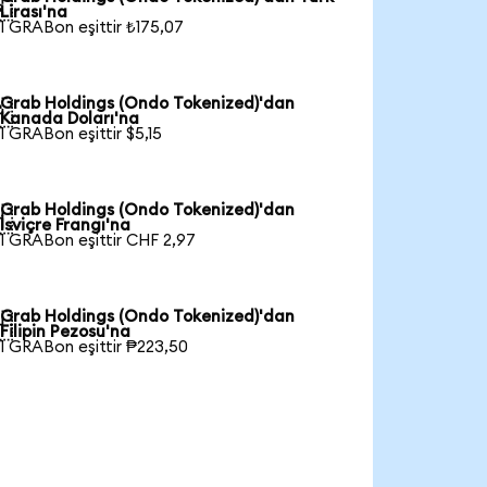

Lirası'na
1 GRABon eşittir ₺175,07
Grab Holdings (Ondo Tokenized)'dan

Kanada Doları'na
1 GRABon eşittir $5,15
Grab Holdings (Ondo Tokenized)'dan

İsviçre Frangı'na
1 GRABon eşittir CHF 2,97
Grab Holdings (Ondo Tokenized)'dan

Filipin Pezosu'na
1 GRABon eşittir ₱223,50