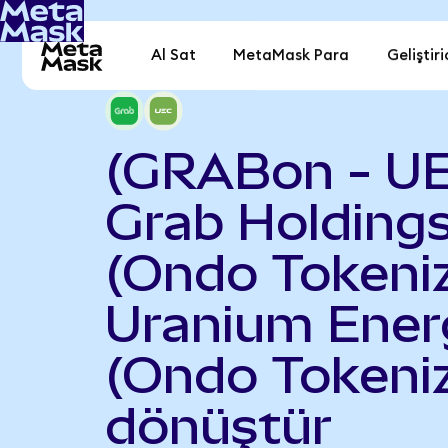
Al Sat
MetaMask Para
Geliştiri
(GRABon - U
Grab Holding
(Ondo Tokeniz
Uranium Ener
(Ondo Tokeni
dönüştür