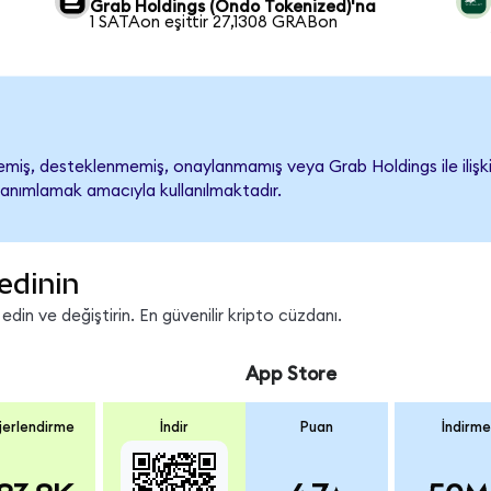
Grab Holdings (Ondo Tokenized)'na
1 SATAon eşittir 27,1308 GRABon
iş, desteklenmemiş, onaylanmamış veya Grab Holdings ile ilişkilen
tanımlamak amacıyla kullanılmaktadır.
edinin
in ve değiştirin. En güvenilir kripto cüzdanı.
App Store
erlendirme
İndir
Puan
İndirme