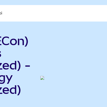
ci
ECon)
s
ed) -
gy
zed)