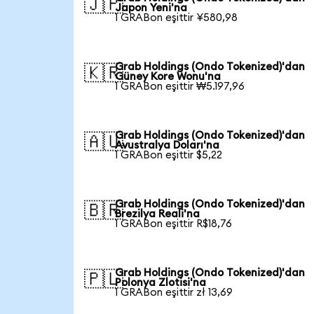
🇯🇵
Japon Yeni'na
1 GRABon eşittir ¥580,98
Grab Holdings (Ondo Tokenized)'dan
🇰🇷
Güney Kore Wonu'na
1 GRABon eşittir ₩5.197,96
Grab Holdings (Ondo Tokenized)'dan
🇦🇺
Avustralya Doları'na
1 GRABon eşittir $5,22
Grab Holdings (Ondo Tokenized)'dan
🇧🇷
Brezilya Reali'na
1 GRABon eşittir R$18,76
Grab Holdings (Ondo Tokenized)'dan
🇵🇱
Polonya Zlotisi'na
1 GRABon eşittir zł 13,69