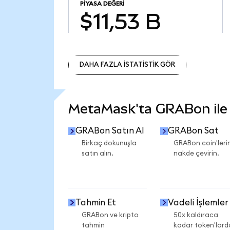
PIYASA DEĞERI
$11,53 B
DAHA FAZLA İSTATİSTİK GÖR
DAHA FAZLA İSTATİSTİK GÖR
MetaMask'ta GRABon ile n
GRABon Satın Al
GRABon Sat
Birkaç dokunuşla
GRABon coin'lerin
satın alın.
nakde çevirin.
Tahmin Et
Vadeli İşlemler
GRABon ve kripto
50x kaldıraca
tahmin
kadar token'lard