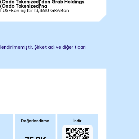
(Ondo Tokenized)'dan Grab Holdings
(Ondo Tokenized)'na
1 USFRon eşittir 13,8610 GRABon
dirilmemiştir. Şirket adı ve diğer ticari
Değerlendirme
İndir