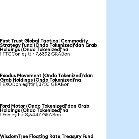
First Trust Global Tactical Commodity
Strategy Fund (Ondo Tokenized)'dan Grab
Holdings (Ondo Tokenized)'na
1 FTGCon eşittir 7,8392 GRABon
Exodus Movement (Ondo Tokenized)'dan
Grab Holdings (Ondo Tokenized)'na
1 EXODon eşittir 1,3733 GRABon
Ford Motor (Ondo Tokenized)'dan Grab
Holdings (Ondo Tokenized)'na
1 Fon eşittir 3,8447 GRABon
WisdomTree Floating Rate Treasury Fund