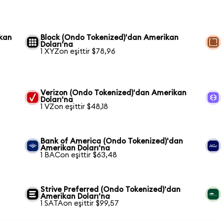
kan
Block (Ondo Tokenized)'dan Amerikan
Doları'na
1 XYZon eşittir $78,96
n
Verizon (Ondo Tokenized)'dan Amerikan
Doları'na
1 VZon eşittir $48,18
Bank of America (Ondo Tokenized)'dan
Amerikan Doları'na
1 BACon eşittir $63,48
Strive Preferred (Ondo Tokenized)'dan
Amerikan Doları'na
1 SATAon eşittir $99,57