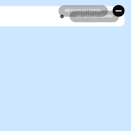
METAMASK'I EDİNİN
METAMASK'I EDİNİN
METAMASK'I EDİNİN
METAMASK'I EDİNİN