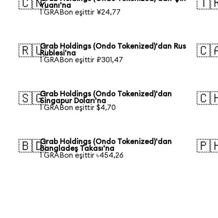
🇨🇳
🇹
Yuanı'na
1 GRABon eşittir ¥24,77
Grab Holdings (Ondo Tokenized)'dan Rus
🇷🇺
🇨
Rublesi'na
1 GRABon eşittir ₽301,47
Grab Holdings (Ondo Tokenized)'dan
🇸🇬
🇨
Singapur Doları'na
1 GRABon eşittir $4,70
Grab Holdings (Ondo Tokenized)'dan
🇧🇩
🇵
Bangladeş Takası'na
1 GRABon eşittir ৳454,26