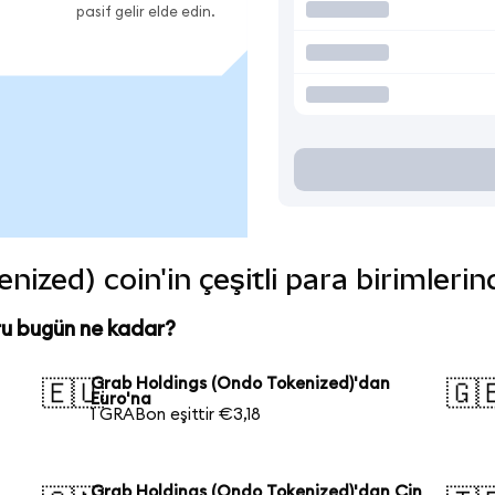
pasif gelir elde edin.
ized) coin'in çeşitli para birimleri
ru bugün ne kadar?
Grab Holdings (Ondo Tokenized)'dan
🇪🇺
🇬
Euro'na
1 GRABon eşittir €3,18
Grab Holdings (Ondo Tokenized)'dan Çin