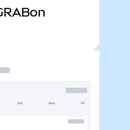
GRABon
1sa
4sa
1G