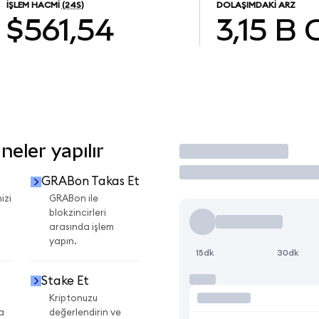
İŞLEM HACMI
(24S)
DOLAŞIMDAKI ARZ
$561,54
3,15 B
eler yapılır
İşlem Yap
GRABon Takas Et
izi
GRABon ile
blokzincirleri
arasında işlem
yapın.
15dk
30dk
Stake Et
Kriptonuzu
a
değerlendirin ve