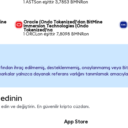
1 ASTSon eşittir 3,7853 BMNRon
ine
Oracle (Ondo Tokenized)'dan BitMine
Immersion Technologies (Ondo
Tokenized)'na
1 ORCLon eşittir 7,8098 BMNRon
fından ihraç edilmemiş, desteklenmemiş, onaylanmamış veya Bit
ari markalar yalnızca dayanak referans varlığını tanımlamak amacıyla
edinin
in ve değiştirin. En güvenilir kripto cüzdanı.
App Store