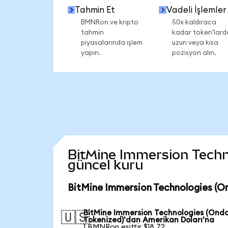
Tahmin Et
Vadeli İşlemler
BMNRon ve kripto
50x kaldıraca
tahmin
kadar token'lard
piyasalarında işlem
uzun veya kısa
yapın.
pozisyon alın.
BitMine Immersion Technol
güncel kuru
BitMine Immersion Technologies (O
BitMine Immersion Technologies (Ond
🇺🇸
Tokenized)'dan Amerikan Doları'na
1 BMNRon eşittir $18,72