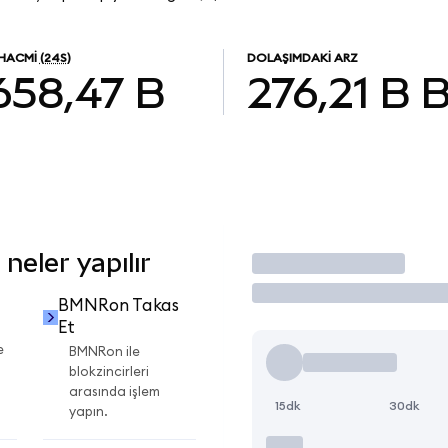
 HACMI
(24S)
DOLAŞIMDAKI ARZ
658,47 B
276,21 B
eler yapılır
İşlem Yap
BMNRon Takas
Et
e
BMNRon ile
blokzincirleri
arasında işlem
15dk
30dk
yapın.