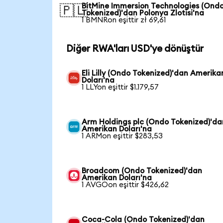
BitMine Immersion Technologies (Ond
🇵🇱
Tokenized)'dan Polonya Zlotisi'na
1 BMNRon eşittir zł 69,61
Diğer RWA'ları USD'ye dönüştür
Eli Lilly (Ondo Tokenized)'dan Amerika
Doları'na
1 LLYon eşittir $1.179,57
Arm Holdings plc (Ondo Tokenized)'da
Amerikan Doları'na
1 ARMon eşittir $283,53
Broadcom (Ondo Tokenized)'dan
Amerikan Doları'na
1 AVGOon eşittir $426,62
Coca-Cola (Ondo Tokenized)'dan