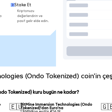
Stake Et
Kriptonuzu
a
değerlendirin ve
pasif gelir elde edin.
ogies (Ondo Tokenized) coin'in çeşi
ndo Tokenized) kuru bugün ne kadar?
o
BitMine Immersion Technologies (Ondo
🇪🇺
🇬
Tokenized)'dan Euro'na
1 BMNRon eşittir €16,19