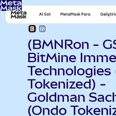
Al Sat
MetaMask Para
Geliştiri
(BMNRon - G
BitMine Imme
Technologies
Tokenized) -
Goldman Sac
(Ondo Tokeni