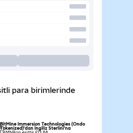
tli para birimlerinde
BitMine Immersion Technologies (Ondo

Tokenized)'dan İngiliz Sterlini'na
1 BMNRon eşittir £13,88