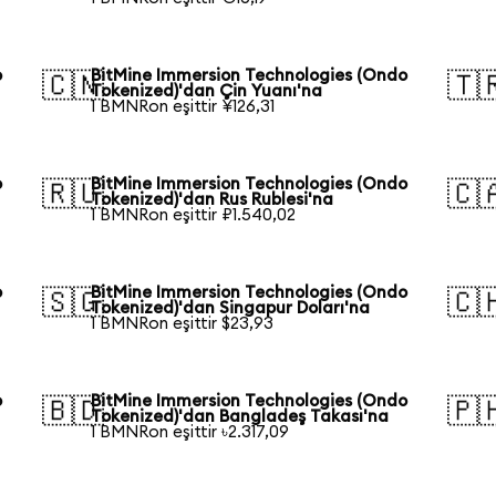
o
BitMine Immersion Technologies (Ondo
🇨🇳
🇹
Tokenized)'dan Çin Yuanı'na
1 BMNRon eşittir ¥126,31
o
BitMine Immersion Technologies (Ondo
🇷🇺
🇨
Tokenized)'dan Rus Rublesi'na
1 BMNRon eşittir ₽1.540,02
o
BitMine Immersion Technologies (Ondo
🇸🇬
🇨
Tokenized)'dan Singapur Doları'na
1 BMNRon eşittir $23,93
o
BitMine Immersion Technologies (Ondo
🇧🇩
🇵
Tokenized)'dan Bangladeş Takası'na
1 BMNRon eşittir ৳2.317,09