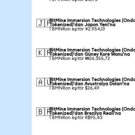
BitMine Immersion Technologies (Ond
🇯🇵
Tokenized)'dan Japon Yeni'na
1 BMNRon eşittir ¥2.954,13
BitMine Immersion Technologies (Ond
🇰🇷
Tokenized)'dan Güney Kore Wonu'na
1 BMNRon eşittir ₩26.355,72
BitMine Immersion Technologies (Ond
🇦🇺
Tokenized)'dan Avustralya Doları'na
1 BMNRon eşittir $26,49
BitMine Immersion Technologies (Ond
🇧🇷
Tokenized)'dan Brezilya Reali'na
1 BMNRon eşittir R$95,43