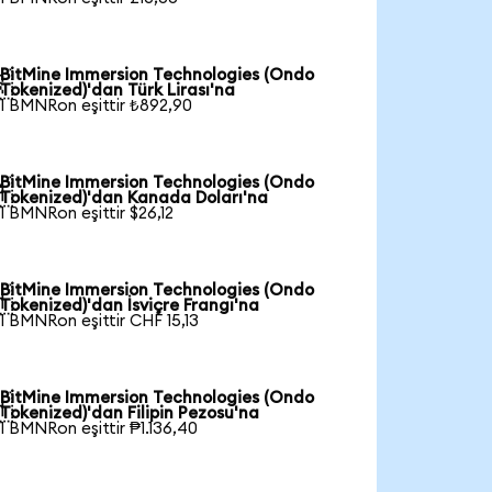
BitMine Immersion Technologies (Ondo

Tokenized)'dan Türk Lirası'na
1 BMNRon eşittir ₺892,90
BitMine Immersion Technologies (Ondo

Tokenized)'dan Kanada Doları'na
1 BMNRon eşittir $26,12
BitMine Immersion Technologies (Ondo

Tokenized)'dan İsviçre Frangı'na
1 BMNRon eşittir CHF 15,13
BitMine Immersion Technologies (Ondo

Tokenized)'dan Filipin Pezosu'na
1 BMNRon eşittir ₱1.136,40