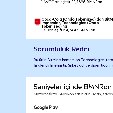
1 AVGOon eşittir 22,7895 BMNRon
Coca-Cola (Ondo Tokenized)'dan BitM
Immersion Technologies (Ondo
Tokenized)'na
1 KOon eşittir 4,7447 BMNRon
Sorumluluk Reddi
Bu ürün BitMine Immersion Technologies tara
ilişkilendirilmemiştir. Şirket adı ve diğer tic
Saniyeler içinde BMNRon 
MetaMask'ta BMNRon satın alın, satın, takas ed
Google Play