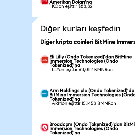
Amerikan Doları'na
1 KOon eşittir $88,82
Diğer kurları keşfedin
Diğer kripto coinleri BitMine Immer
Eli Lilly (Ondo Tokenized)'dan BitMine
Immersion Technologies (Ondo
Tokenized)'na
1 LLYon eşittir 63,0112 BMNRon
Arm Holdings plc (Ondo Tokenized)'da
BitMine Immersion Technologies (Ond
Tokenized)'na
1 ARMon eşittir 15,1458 BMNRon
Broadcom (Ondo Tokenized)'dan BitM
Immersion Technologies (Ondo
Tokenized)'na