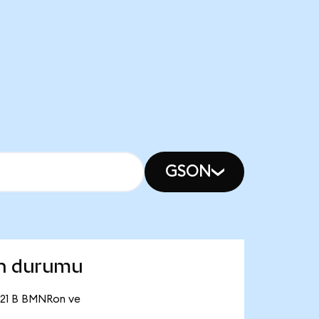
GSON
on durumu
6,21 B BMNRon ve