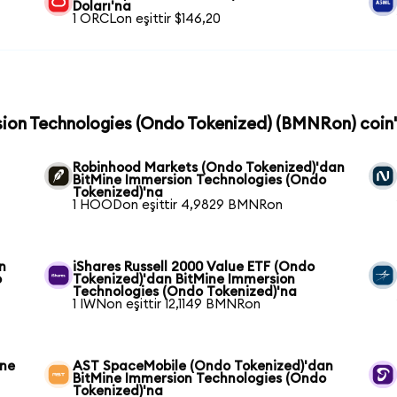
Doları'na
1 ORCLon eşittir $146,20
sion Technologies (Ondo Tokenized) (BMNRon) coin'
Robinhood Markets (Ondo Tokenized)'dan
BitMine Immersion Technologies (Ondo
Tokenized)'na
1 HOODon eşittir 4,9829 BMNRon
n
iShares Russell 2000 Value ETF (Ondo
o
Tokenized)'dan BitMine Immersion
Technologies (Ondo Tokenized)'na
1 IWNon eşittir 12,1149 BMNRon
ine
AST SpaceMobile (Ondo Tokenized)'dan
BitMine Immersion Technologies (Ondo
Tokenized)'na