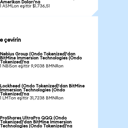
Amerikan Doları'na
1 ASMLon eşittir $1.736,51
e çevirin
Nebius Group (Ondo Tokenized)'dan
BitMine Immersion Technologies (Ondo
Tokenized)'na
1 NBISon eşittir 9,9038 BMNRon
Lockheed (Ondo Tokenized)'dan BitMine
Immersion Technologies (Ondo
Tokenized)'na
1 LMTon eşittir 31,7238 BMNRon
ProShares UltraPro QQQ (Ondo
Tokenized)'dan BitMine Immersion
Technologies (Ondo Tokenized)'na