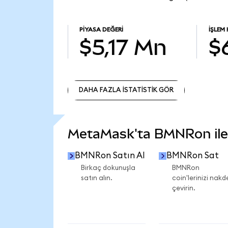
PIYASA DEĞERI
İŞLEM
$5,17 Mn
$
DAHA FAZLA İSTATİSTİK GÖR
DAHA FAZLA İSTATİSTİK GÖR
MetaMask'ta BMNRon ile n
BMNRon Satın Al
BMNRon Sat
Birkaç dokunuşla
BMNRon
satın alın.
coin'lerinizi nakd
çevirin.