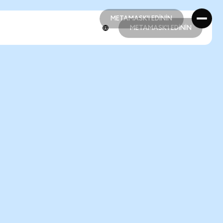
METAMASK'I EDİNİN
METAMASK'I EDİNİN
METAMASK'I EDİNİN
METAMASK'I EDİNİN