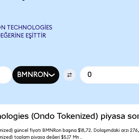
ON TECHNOLOGIES
EĞERINE EŞITTIR
BMNRON
ologies (Ondo Tokenized) piyasa s
ized) güncel fiyatı BMNRon başına $18,72. Dolaşımdaki arzı 27
zed) toplam piyasa değeri $5,17 Mn .