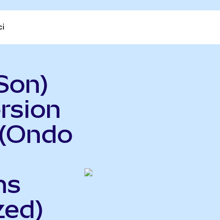
ci
Son)
rsion
 (Ondo
hs
zed)