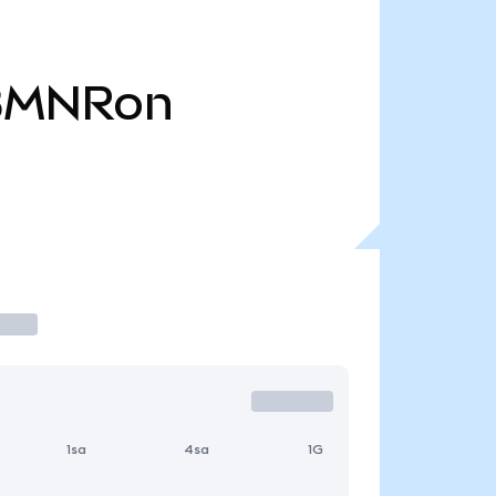
BMNRon
1sa
4sa
1G