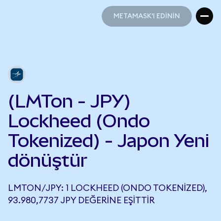
METAMASK'I EDİNİN
METAMASK'I EDİNİN
(LMTon - JPY)
Lockheed (Ondo
Tokenized) - Japon Yeni
dönüştür
LMTON/JPY: 1 LOCKHEED (ONDO TOKENIZED),
93.980,7737 JPY DEĞERINE EŞITTIR