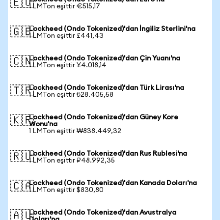
🇪🇺
1 LMTon eşittir €515,17
Lockheed (Ondo Tokenized)'dan İngiliz Sterlini'na
🇬🇧
1 LMTon eşittir £441,43
Lockheed (Ondo Tokenized)'dan Çin Yuanı'na
🇨🇳
1 LMTon eşittir ¥4.018,14
Lockheed (Ondo Tokenized)'dan Türk Lirası'na
🇹🇷
1 LMTon eşittir ₺28.405,58
Lockheed (Ondo Tokenized)'dan Güney Kore
🇰🇷
Wonu'na
1 LMTon eşittir ₩838.449,32
Lockheed (Ondo Tokenized)'dan Rus Rublesi'na
🇷🇺
1 LMTon eşittir ₽48.992,35
Lockheed (Ondo Tokenized)'dan Kanada Doları'na
🇨🇦
1 LMTon eşittir $830,80
Lockheed (Ondo Tokenized)'dan Avustralya
🇦🇺
Doları'na