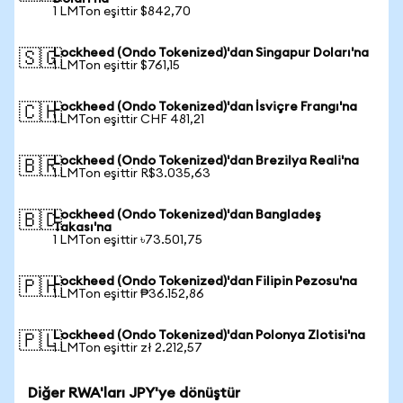
1 LMTon eşittir $842,70
Lockheed (Ondo Tokenized)'dan Singapur Doları'na
🇸🇬
1 LMTon eşittir $761,15
Lockheed (Ondo Tokenized)'dan İsviçre Frangı'na
🇨🇭
1 LMTon eşittir CHF 481,21
Lockheed (Ondo Tokenized)'dan Brezilya Reali'na
🇧🇷
1 LMTon eşittir R$3.035,63
Lockheed (Ondo Tokenized)'dan Bangladeş
🇧🇩
Takası'na
1 LMTon eşittir ৳73.501,75
Lockheed (Ondo Tokenized)'dan Filipin Pezosu'na
🇵🇭
1 LMTon eşittir ₱36.152,86
Lockheed (Ondo Tokenized)'dan Polonya Zlotisi'na
🇵🇱
1 LMTon eşittir zł 2.212,57
Diğer RWA'ları JPY'ye dönüştür