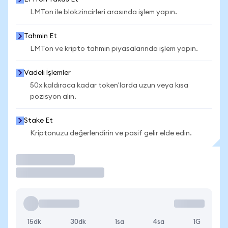
LMTon ile blokzincirleri arasında işlem yapın.
Tahmin Et
LMTon ve kripto tahmin piyasalarında işlem yapın.
Vadeli İşlemler
50x kaldıraca kadar token'larda uzun veya kısa
pozisyon alın.
Stake Et
Kriptonuzu değerlendirin ve pasif gelir elde edin.
İşlem Yap
15dk
30dk
1sa
4sa
1G