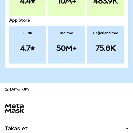
4.4
10M+
483.9K
App Store
Puan
İndirme
Değerlendirme
4.7
50M+
75.8K
LMTon/JPY
MetaMask site alt bilgisi
Takas et