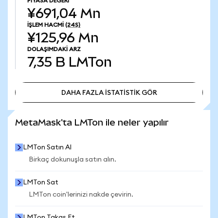
PIYASA DEĞERI
¥691,04 Mn
İŞLEM HACMI
(24S)
¥125,96 Mn
DOLAŞIMDAKI ARZ
7,35 B
LMTon
DAHA FAZLA İSTATİSTİK GÖR
DAHA FAZLA İSTATİSTİK GÖR
MetaMask'ta LMTon ile neler yapılır
LMTon Satın Al
Birkaç dokunuşla satın alın.
LMTon Sat
LMTon coin'lerinizi nakde çevirin.
LMTon Takas Et