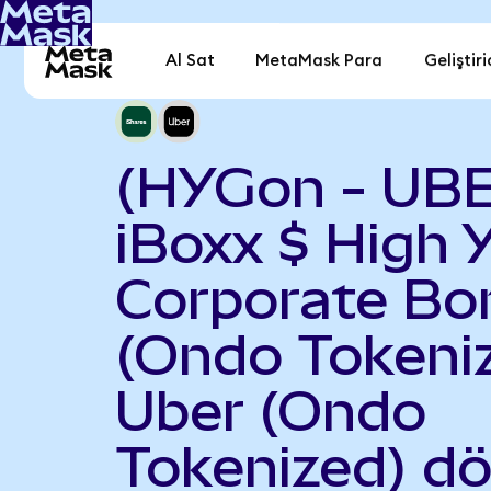
Al Sat
MetaMask Para
Geliştiri
(HYGon - UB
iBoxx $ High Y
Corporate Bo
(Ondo Tokeniz
Uber (Ondo
Tokenized) d