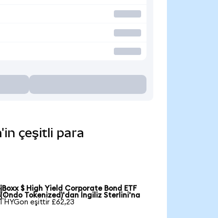
n çeşitli para
iBoxx $ High Yield Corporate Bond ETF

(Ondo Tokenized)'dan İngiliz Sterlini'na
1 HYGon eşittir £62,23