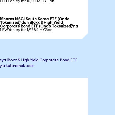
1 LITEon eşittir 10,2003 HYGon
iShares MSCI South Korea ETF (Ondo
Tokenized)'dan iBoxx $ High Yield
Corporate Bond ETF (Ondo Tokenized)'na
1 EWYon eşittir 1,9784 HYGon
eya iBoxx $ High Yield Corporate Bond ETF
yla kullanılmaktadır.