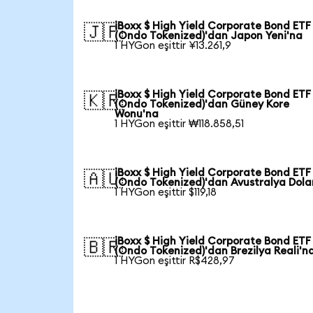
iBoxx $ High Yield Corporate Bond ETF
🇯🇵
(Ondo Tokenized)'dan Japon Yeni'na
1 HYGon eşittir ¥13.261,9
iBoxx $ High Yield Corporate Bond ETF
🇰🇷
(Ondo Tokenized)'dan Güney Kore
Wonu'na
1 HYGon eşittir ₩118.858,51
iBoxx $ High Yield Corporate Bond ETF
🇦🇺
(Ondo Tokenized)'dan Avustralya Dola
1 HYGon eşittir $119,18
iBoxx $ High Yield Corporate Bond ETF
🇧🇷
(Ondo Tokenized)'dan Brezilya Reali'n
1 HYGon eşittir R$428,97