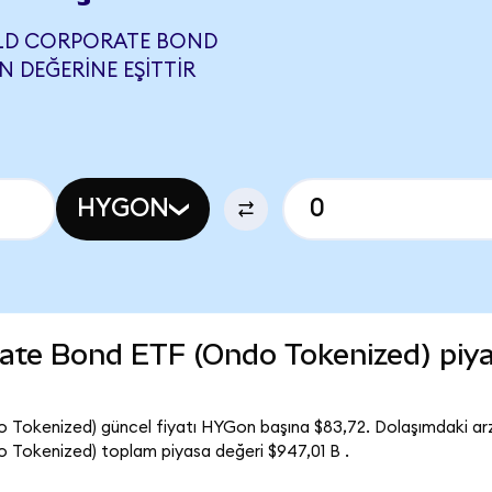
ELD CORPORATE BOND
N DEĞERINE EŞITTIR
HYGON
rate Bond ETF (Ondo Tokenized) piy
 Tokenized) güncel fiyatı HYGon başına $83,72. Dolaşımdaki arz
 Tokenized) toplam piyasa değeri $947,01 B .