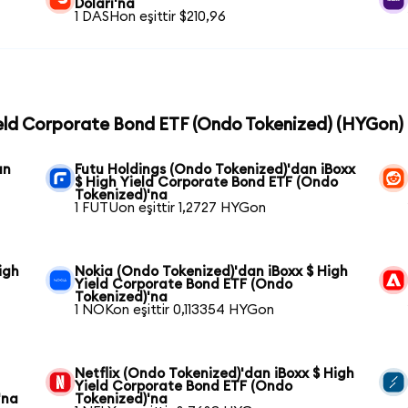
Doları'na
1 DASHon eşittir $210,96
Yield Corporate Bond ETF (Ondo Tokenized) (HYGon) c
an
Futu Holdings (Ondo Tokenized)'dan iBoxx
$ High Yield Corporate Bond ETF (Ondo
Tokenized)'na
1 FUTUon eşittir 1,2727 HYGon
igh
Nokia (Ondo Tokenized)'dan iBoxx $ High
Yield Corporate Bond ETF (Ondo
Tokenized)'na
1 NOKon eşittir 0,113354 HYGon
Netflix (Ondo Tokenized)'dan iBoxx $ High
Yield Corporate Bond ETF (Ondo
'na
Tokenized)'na