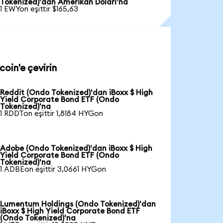
Tokenized)'dan Amerikan Doları'na
1 EWYon eşittir $165,63
oin'e çevirin
Reddit (Ondo Tokenized)'dan iBoxx $ High
Yield Corporate Bond ETF (Ondo
Tokenized)'na
1 RDDTon eşittir 1,8184 HYGon
Adobe (Ondo Tokenized)'dan iBoxx $ High
Yield Corporate Bond ETF (Ondo
Tokenized)'na
1 ADBEon eşittir 3,0661 HYGon
Lumentum Holdings (Ondo Tokenized)'dan
iBoxx $ High Yield Corporate Bond ETF
(Ondo Tokenized)'na