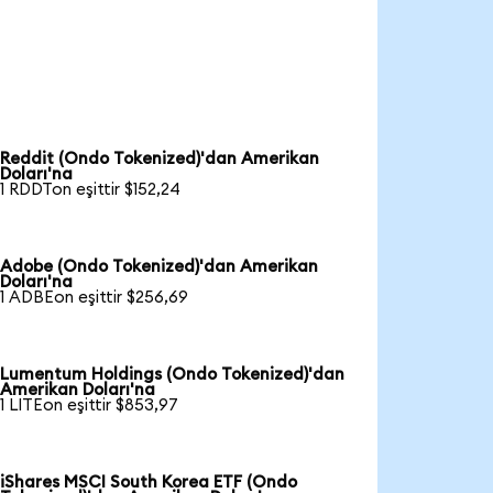
Reddit (Ondo Tokenized)'dan Amerikan
Doları'na
1 RDDTon eşittir $152,24
Adobe (Ondo Tokenized)'dan Amerikan
Doları'na
1 ADBEon eşittir $256,69
Lumentum Holdings (Ondo Tokenized)'dan
Amerikan Doları'na
1 LITEon eşittir $853,97
iShares MSCI South Korea ETF (Ondo