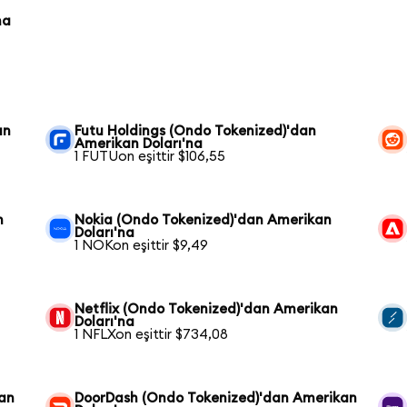
na
an
Futu Holdings (Ondo Tokenized)'dan
Amerikan Doları'na
1 FUTUon eşittir $106,55
n
Nokia (Ondo Tokenized)'dan Amerikan
Doları'na
1 NOKon eşittir $9,49
Netflix (Ondo Tokenized)'dan Amerikan
Doları'na
1 NFLXon eşittir $734,08
kan
DoorDash (Ondo Tokenized)'dan Amerikan