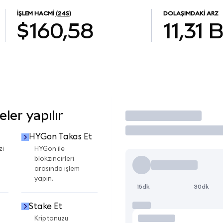
İŞLEM HACMI
(24S)
DOLAŞIMDAKI ARZ
$160,58
11,31 
ler yapılır
İşlem Yap
HYGon Takas Et
zi
HYGon ile
blokzincirleri
arasında işlem
yapın.
15dk
30dk
Stake Et
Kriptonuzu