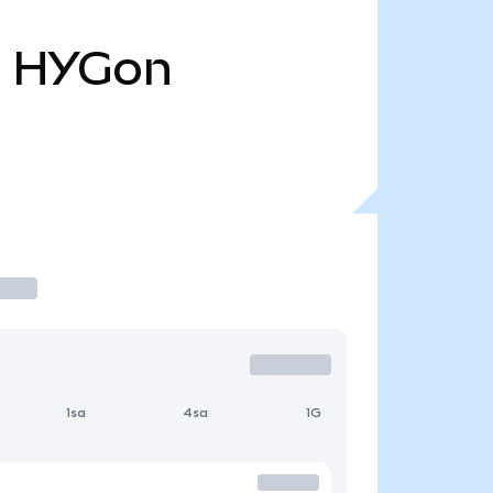
B
HYGon
1sa
4sa
1G