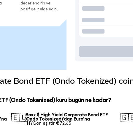
a
değerlendirin ve
pasif gelir elde edin.
ate Bond ETF (Ondo Tokenized) coin'i
ETF (Ondo Tokenized) kuru bugün ne kadar?
iBoxx $ High Yield Corporate Bond ETF
🇪🇺
🇬
'na
(Ondo Tokenized)'dan Euro'na
1 HYGon eşittir €72,65