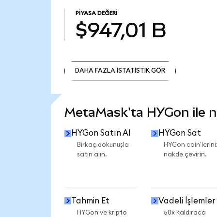
PIYASA DEĞERI
$947,01 B
DAHA FAZLA İSTATİSTİK GÖR
DAHA FAZLA İSTATİSTİK GÖR
MetaMask'ta HYGon ile ne
HYGon Satın Al
HYGon Sat
Birkaç dokunuşla
HYGon coin'lerini
satın alın.
nakde çevirin.
Tahmin Et
Vadeli İşlemler
HYGon ve kripto
50x kaldıraca