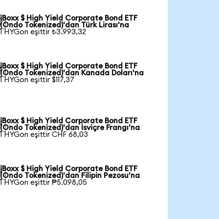
iBoxx $ High Yield Corporate Bond ETF

(Ondo Tokenized)'dan Türk Lirası'na
1 HYGon eşittir ₺3.993,32
iBoxx $ High Yield Corporate Bond ETF

(Ondo Tokenized)'dan Kanada Doları'na
1 HYGon eşittir $117,37
iBoxx $ High Yield Corporate Bond ETF

(Ondo Tokenized)'dan İsviçre Frangı'na
1 HYGon eşittir CHF 68,03
iBoxx $ High Yield Corporate Bond ETF

(Ondo Tokenized)'dan Filipin Pezosu'na
1 HYGon eşittir ₱5.098,05