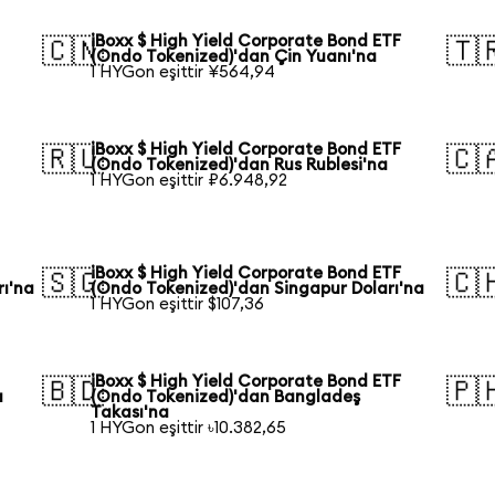
iBoxx $ High Yield Corporate Bond ETF
🇨🇳
🇹
(Ondo Tokenized)'dan Çin Yuanı'na
1 HYGon eşittir ¥564,94
iBoxx $ High Yield Corporate Bond ETF
🇷🇺
🇨
(Ondo Tokenized)'dan Rus Rublesi'na
1 HYGon eşittir ₽6.948,92
iBoxx $ High Yield Corporate Bond ETF
🇸🇬
🇨
rı'na
(Ondo Tokenized)'dan Singapur Doları'na
1 HYGon eşittir $107,36
iBoxx $ High Yield Corporate Bond ETF
🇧🇩
🇵
a
(Ondo Tokenized)'dan Bangladeş
Takası'na
1 HYGon eşittir ৳10.382,65