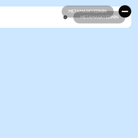
METAMASK'I EDİNİN
METAMASK'I EDİNİN
METAMASK'I EDİNİN
METAMASK'I EDİNİN