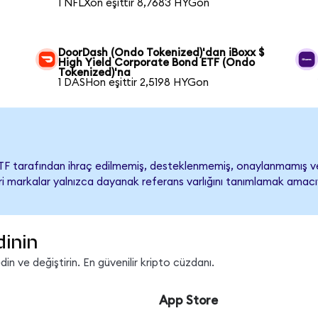
1 NFLXon eşittir 8,7683 HYGon
DoorDash (Ondo Tokenized)'dan iBoxx $
High Yield Corporate Bond ETF (Ondo
Tokenized)'na
1 DASHon eşittir 2,5198 HYGon
ETF tarafından ihraç edilmemiş, desteklenmemiş, onaylanmamış v
ticari markalar yalnızca dayanak referans varlığını tanımlamak amacı
dinin
n ve değiştirin. En güvenilir kripto cüzdanı.
App Store