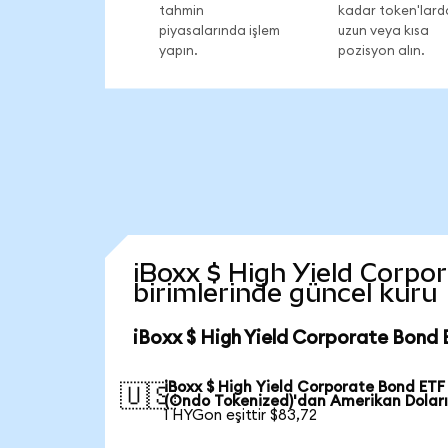
tahmin
kadar token'lard
piyasalarında işlem
uzun veya kısa
yapın.
pozisyon alın.
iBoxx $ High Yield Corpor
birimlerinde güncel kuru
iBoxx $ High Yield Corporate Bond 
iBoxx $ High Yield Corporate Bond ETF
🇺🇸
(Ondo Tokenized)'dan Amerikan Doları
1 HYGon eşittir $83,72