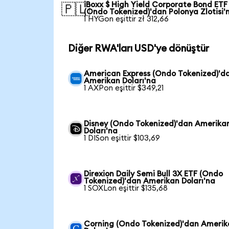
iBoxx $ High Yield Corporate Bond ETF
🇵🇱
(Ondo Tokenized)'dan Polonya Zlotisi'
1 HYGon eşittir zł 312,66
Diğer RWA'ları USD'ye dönüştür
American Express (Ondo Tokenized)'d
Amerikan Doları'na
1 AXPon eşittir $349,21
Disney (Ondo Tokenized)'dan Amerika
Doları'na
1 DISon eşittir $103,69
Direxion Daily Semi Bull 3X ETF (Ondo
Tokenized)'dan Amerikan Doları'na
1 SOXLon eşittir $135,68
Corning (Ondo Tokenized)'dan Ameri