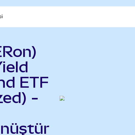
ci
ERon)
ield
nd ETF
ed) -
önüştür