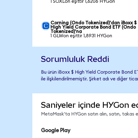
1 SOXLon eşittir 1,6206 HYGon
Corning (Ondo Tokenized)'dan iBoxx $
High Yield Corporate Bond ETF (Ondo
Tokenized)'na
1 GLWon eşittir 1,8931 HYGon
Sorumluluk Reddi
Bu ürün iBoxx $ High Yield Corporate Bond 
ile ilişkilendirilmemiştir. Şirket adı ve diğer 
Saniyeler içinde HYGon e
MetaMask'ta HYGon satın alın, satın, takas edi
Google Play