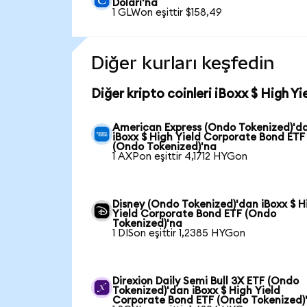
Doları'na
1 GLWon eşittir $158,49
Diğer kurları keşfedin
Diğer kripto coinleri iBoxx $ High 
American Express (Ondo Tokenized)'d
iBoxx $ High Yield Corporate Bond ETF
(Ondo Tokenized)'na
1 AXPon eşittir 4,1712 HYGon
Disney (Ondo Tokenized)'dan iBoxx $ H
Yield Corporate Bond ETF (Ondo
Tokenized)'na
1 DISon eşittir 1,2385 HYGon
Direxion Daily Semi Bull 3X ETF (Ondo
Tokenized)'dan iBoxx $ High Yield
Corporate Bond ETF (Ondo Tokenized)