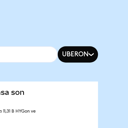
UBERON
asa son
ı 11,31 B HYGon ve