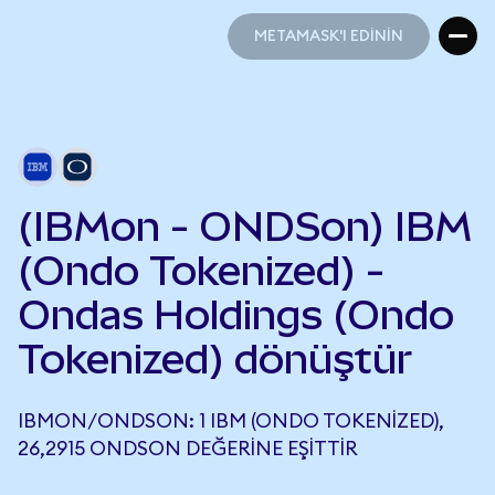
METAMASK'I EDİNİN
METAMASK'I EDİNİN
(IBMon - ONDSon) IBM
(Ondo Tokenized) -
Ondas Holdings (Ondo
Tokenized) dönüştür
IBMON/ONDSON: 1 IBM (ONDO TOKENIZED),
26,2915 ONDSON DEĞERINE EŞITTIR