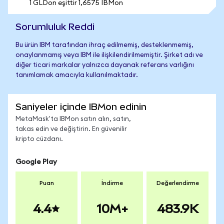
1 GLDon eşittir 1,6575 IBMon
Sorumluluk Reddi
Bu ürün IBM tarafından ihraç edilmemiş, desteklenmemiş,
onaylanmamış veya IBM ile ilişkilendirilmemiştir. Şirket adı ve
diğer ticari markalar yalnızca dayanak referans varlığını
tanımlamak amacıyla kullanılmaktadır.
Saniyeler içinde IBMon edinin
MetaMask'ta IBMon satın alın, satın,
takas edin ve değiştirin. En güvenilir
kripto cüzdanı.
Google Play
Puan
İndirme
Değerlendirme
4.4
10M+
483.9K