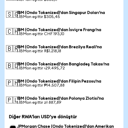
IBM (Ondo Tokenized)'dan Singapur Doları'na
🇸🇬
1 IBMon eşittir $305,45
IBM (Ondo Tokenized)'dan İsviçre Frangı'na
🇨🇭
1 IBMon eşittir CHF 193,10
IBM (Ondo Tokenized)'dan Brezilya Reali'na
🇧🇷
1 IBMon eşittir R$1.218,18
IBM (Ondo Tokenized)'dan Bangladeş Takası'na
🇧🇩
1 IBMon eşittir ৳29.495,72
IBM (Ondo Tokenized)'dan Filipin Pezosu'na
🇵🇭
1 IBMon eşittir ₱14.507,88
IBM (Ondo Tokenized)'dan Polonya Zlotisi'na
🇵🇱
1 IBMon eşittir zł 887,89
Diğer RWA'ları USD'ye dönüştür
JPMorgan Chase (Ondo Tokenized)'dan Amerikan