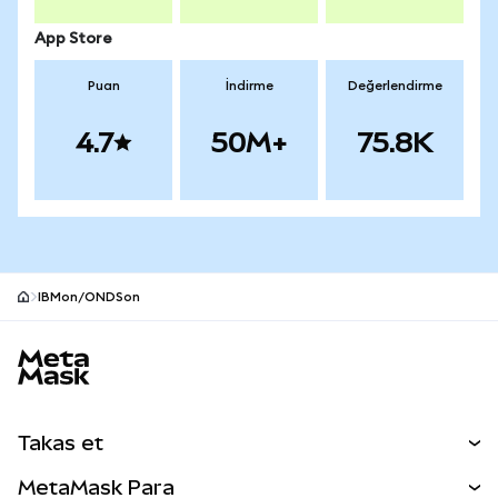
App Store
Puan
İndirme
Değerlendirme
4.7
50M+
75.8K
IBMon/ONDSon
MetaMask site alt bilgisi
Takas et
Takas İşlemleri
MetaMask Para