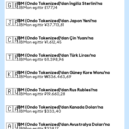
IBM (Ondo Tokenized)'dan İngiliz Sterlini'na
🇬🇧
1 IBMon eşittir £177,14
IBM (Ondo Tokenized)'dan Japon Yeni'na
🇯🇵
1 IBMon eşittir ¥37.713,81
IBM (Ondo Tokenized)'dan Çin Yuanı'na
🇨🇳
1 IBMon eşittir ¥1.612,45
IBM (Ondo Tokenized)'dan Türk Lirası'na
🇹🇷
1 IBMon eşittir ₺11.398,96
IBM (Ondo Tokenized)'dan Güney Kore Wonu'na
🇰🇷
1 IBMon eşittir ₩336.463,69
IBM (Ondo Tokenized)'dan Rus Rublesi'na
🇷🇺
1 IBMon eşittir ₽19.660,28
IBM (Ondo Tokenized)'dan Kanada Doları'na
🇨🇦
1 IBMon eşittir $333,40
IBM (Ondo Tokenized)'dan Avustralya Doları'na
🇦🇺
1 IBMon eşittir $338,17