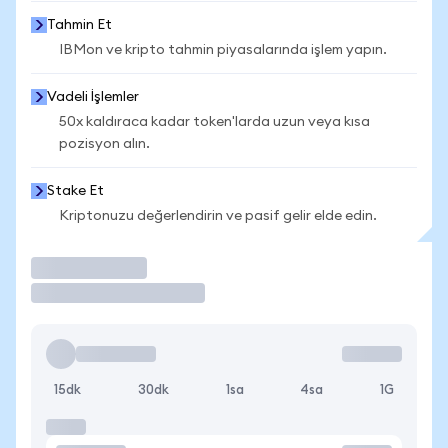
Tahmin Et
IBMon ve kripto tahmin piyasalarında işlem yapın.
Vadeli İşlemler
50x kaldıraca kadar token'larda uzun veya kısa
pozisyon alın.
Stake Et
Kriptonuzu değerlendirin ve pasif gelir elde edin.
İşlem Yap
15dk
30dk
1sa
4sa
1G