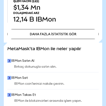
İŞLEM HACMI
(24S)
$1,34 Mn
DOLAŞIMDAKI ARZ
12,14 B
IBMon
DAHA FAZLA İSTATİSTİK GÖR
DAHA FAZLA İSTATİSTİK GÖR
MetaMask'ta IBMon ile neler yapılır
IBMon Satın Al
Birkaç dokunuşla satın alın.
IBMon Sat
IBMon coin'lerinizi nakde çevirin.
IBMon Takas Et
IBMon ile blokzincirleri arasında işlem yapın.