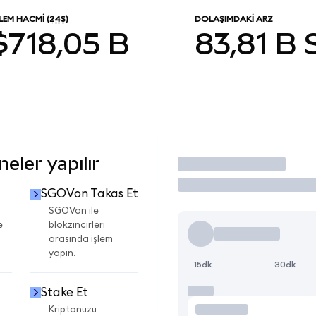
ŞLEM HACMI
(24S)
DOLAŞIMDAKI ARZ
$718,05 B
83,81 B
eler yapılır
İşlem Yap
SGOVon Takas Et
SGOVon ile
e
blokzincirleri
arasında işlem
yapın.
15dk
30dk
Stake Et
Kriptonuzu