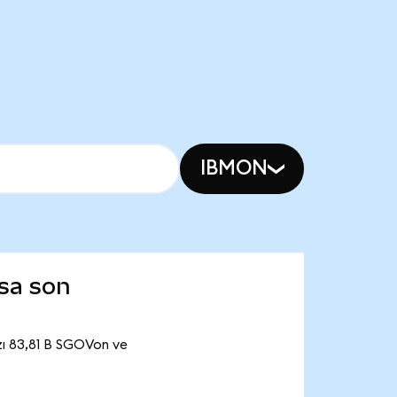
IBMON
sa son
zı 83,81 B SGOVon ve