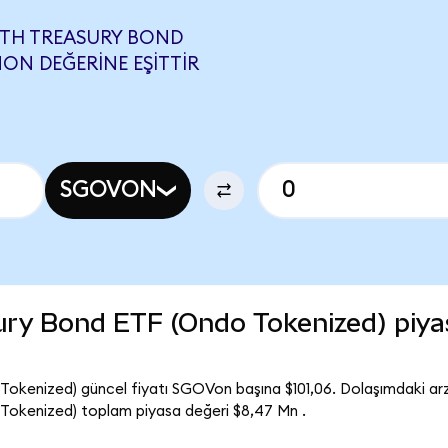
NTH TREASURY BOND
MON DEĞERINE EŞITTIR
SGOVON
ury Bond ETF (Ondo Tokenized) piya
okenized) güncel fiyatı SGOVon başına $101,06. Dolaşımdaki ar
Tokenized) toplam piyasa değeri $8,47 Mn .