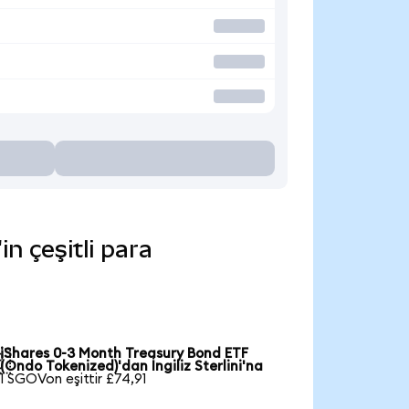
n çeşitli para
iShares 0-3 Month Treasury Bond ETF

(Ondo Tokenized)'dan İngiliz Sterlini'na
1 SGOVon eşittir £74,91