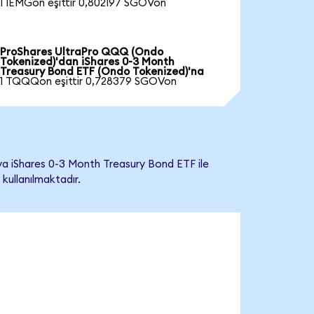
1 IEMGon eşittir 0,802197 SGOVon
ProShares UltraPro QQQ (Ondo
Tokenized)'dan iShares 0-3 Month
Treasury Bond ETF (Ondo Tokenized)'na
1 TQQQon eşittir 0,728379 SGOVon
a iShares 0-3 Month Treasury Bond ETF ile
 kullanılmaktadır.