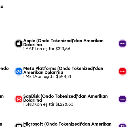
na
Apple (Ondo Tokenized)'dan Amerikan
Doları'na
1 AAPLon eşittir $313,56
Ondo
Meta Platforms (Ondo Tokenized)'dan
Amerikan Doları'na
1 METAon eşittir $594,21
an
SanDisk (Ondo Tokenized)'dan Amerikan
Doları'na
1 SNDKon eşittir $1.228,83
an
Microsoft (Ondo Tokenized)'dan Amerikan