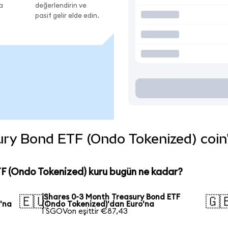
a
değerlendirin ve
pasif gelir elde edin.
ry Bond ETF (Ondo Tokenized) coin'i
F (Ondo Tokenized) kuru bugün ne kadar?
iShares 0-3 Month Treasury Bond ETF
🇪🇺
🇬
'na
(Ondo Tokenized)'dan Euro'na
1 SGOVon eşittir €87,43