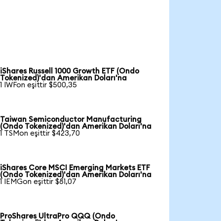
iShares Russell 1000 Growth ETF (Ondo
Tokenized)'dan Amerikan Doları'na
1 IWFon eşittir $500,35
Taiwan Semiconductor Manufacturing
(Ondo Tokenized)'dan Amerikan Doları'na
1 TSMon eşittir $423,70
iShares Core MSCI Emerging Markets ETF
(Ondo Tokenized)'dan Amerikan Doları'na
1 IEMGon eşittir $81,07
ProShares UltraPro QQQ (Ondo