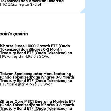
Tokenized)'dan Amerikan Doları'na
1 TQQQon eşittir $73,61
oin'e çevirin
iShares Russell 1000 Growth ETF (Ondo
Tokenized)'dan iShares 0-3 Month
Treasury Bond ETF (Ondo Tokenized)'na
1 IWFon eşittir 4,9510 SGOVon
Taiwan Semiconductor Manufacturing
(Ondo Tokenized)'dan iShares 0-3 Month
Treasury Bond ETF (Ondo Tokenized)'na
1 TSMon eşittir 4,1926 SGOVon
iShares Core MSCI Emerging Markets ETF
(Ondo Tokenized)'dan iShares 0-3 Month
Treasury Bond ETF (Ondo Tokenized)'na