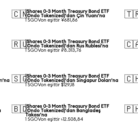
iShares 0-3 Month Treasury Bond ETF
🇨🇳
🇹
(Ondo Tokenized)'dan Çin Yuanı'na
1 SGOVon eşittir ¥681,86
iShares 0-3 Month Treasury Bond ETF
🇷🇺
🇨
(Ondo Tokenized)'dan Rus Rublesi'na
1 SGOVon eşittir ₽8.313,76
iShares 0-3 Month Treasury Bond ETF
🇸🇬
🇨
rı'na
(Ondo Tokenized)'dan Singapur Doları'na
1 SGOVon eşittir $129,18
iShares 0-3 Month Treasury Bond ETF
🇧🇩
🇵
a
(Ondo Tokenized)'dan Bangladeş
Takası'na
1 SGOVon eşittir ৳12.508,84