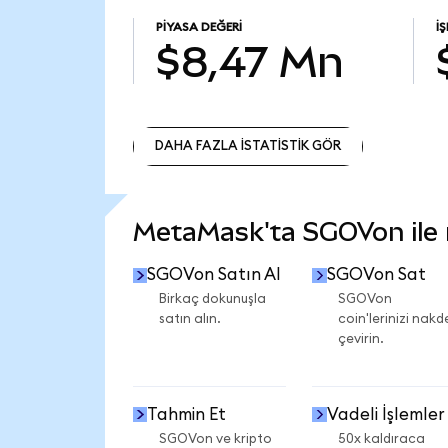
PIYASA DEĞERI
İ
$8,47 Mn
DAHA FAZLA İSTATİSTİK GÖR
DAHA FAZLA İSTATİSTİK GÖR
MetaMask'ta SGOVon ile n
SGOVon Satın Al
SGOVon Sat
Birkaç dokunuşla
SGOVon
satın alın.
coin'lerinizi nakd
çevirin.
Tahmin Et
Vadeli İşlemler
SGOVon ve kripto
50x kaldıraca