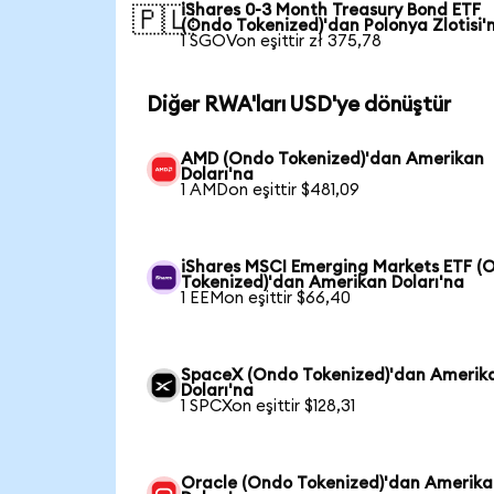
iShares 0-3 Month Treasury Bond ETF
🇵🇱
(Ondo Tokenized)'dan Polonya Zlotisi'
1 SGOVon eşittir zł 375,78
Diğer RWA'ları USD'ye dönüştür
AMD (Ondo Tokenized)'dan Amerikan
Doları'na
1 AMDon eşittir $481,09
iShares MSCI Emerging Markets ETF (
Tokenized)'dan Amerikan Doları'na
1 EEMon eşittir $66,40
SpaceX (Ondo Tokenized)'dan Amerik
Doları'na
1 SPCXon eşittir $128,31
Oracle (Ondo Tokenized)'dan Amerik