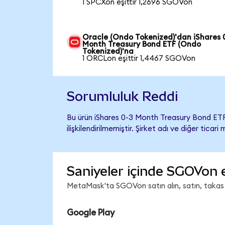
1 SPCXon eşittir 1,2696 SGOVon
Oracle (Ondo Tokenized)'dan iShares 
Month Treasury Bond ETF (Ondo
Tokenized)'na
1 ORCLon eşittir 1,4467 SGOVon
Sorumluluk Reddi
Bu ürün iShares 0-3 Month Treasury Bond ETF
ilişkilendirilmemiştir. Şirket adı ve diğer tic
Saniyeler içinde SGOVon 
MetaMask'ta SGOVon satın alın, satın, takas ed
Google Play