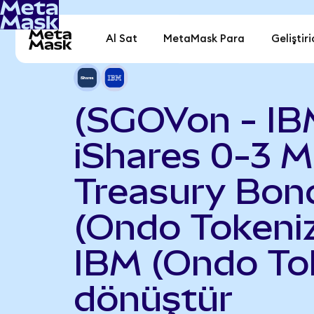
Al Sat
MetaMask Para
Geliştiri
(SGOVon - IB
iShares 0-3 
Treasury Bon
(Ondo Tokeniz
IBM (Ondo To
dönüştür