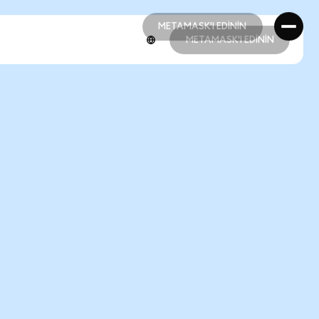
METAMASK'I EDİNİN
METAMASK'I EDİNİN
METAMASK'I EDİNİN
METAMASK'I EDİNİN