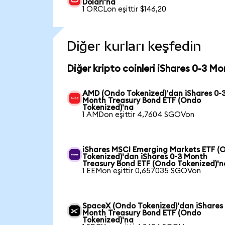
Doları'na
1 ORCLon eşittir $146,20
Diğer kurları keşfedin
Diğer kripto coinleri iShares 0-3 M
AMD (Ondo Tokenized)'dan iShares 0-
Month Treasury Bond ETF (Ondo
Tokenized)'na
1 AMDon eşittir 4,7604 SGOVon
iShares MSCI Emerging Markets ETF (
Tokenized)'dan iShares 0-3 Month
Treasury Bond ETF (Ondo Tokenized)'n
1 EEMon eşittir 0,657035 SGOVon
SpaceX (Ondo Tokenized)'dan iShares
Month Treasury Bond ETF (Ondo
Tokenized)'na