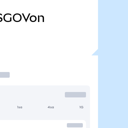
SGOVon
1sa
4sa
1G