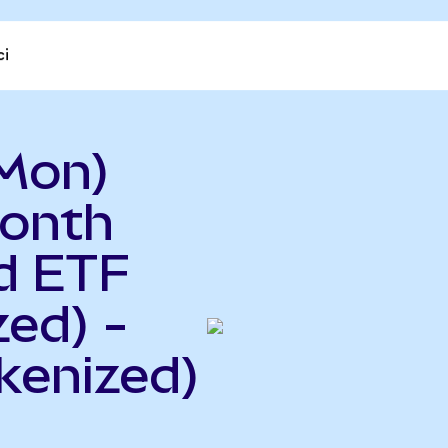
ci
Mon)
Month
d ETF
ed) -
kenized)