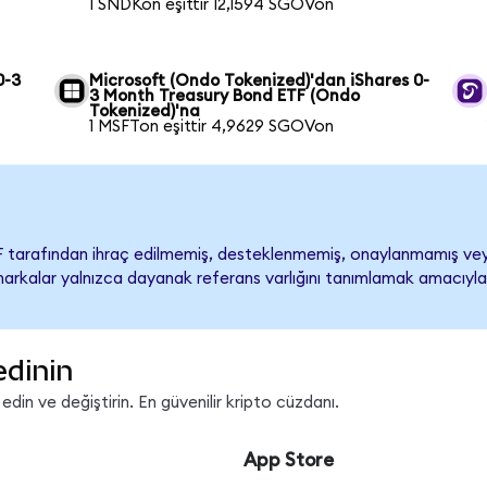
1 SNDKon eşittir 12,1594 SGOVon
0-3
Microsoft (Ondo Tokenized)'dan iShares 0-
3 Month Treasury Bond ETF (Ondo
Tokenized)'na
1 MSFTon eşittir 4,9629 SGOVon
 tarafından ihraç edilmemiş, desteklenmemiş, onaylanmamış vey
ari markalar yalnızca dayanak referans varlığını tanımlamak amacıyla
edinin
in ve değiştirin. En güvenilir kripto cüzdanı.
App Store