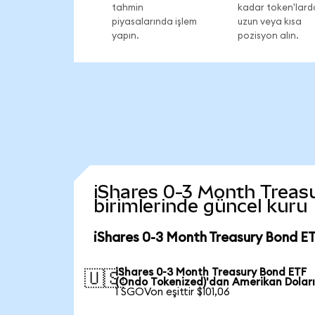
tahmin
kadar token'lard
piyasalarında işlem
uzun veya kısa
yapın.
pozisyon alın.
iShares 0-3 Month Treasu
birimlerinde güncel kuru
iShares 0-3 Month Treasury Bond ET
iShares 0-3 Month Treasury Bond ETF
🇺🇸
(Ondo Tokenized)'dan Amerikan Doları
1 SGOVon eşittir $101,06