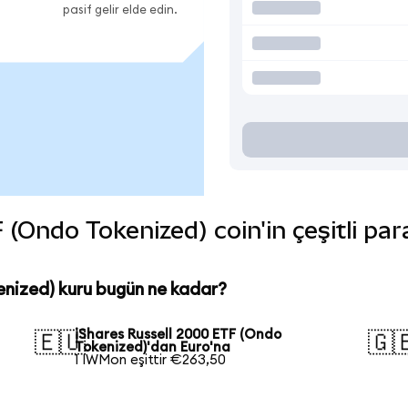
pasif gelir elde edin.
(Ondo Tokenized) coin'in çeşitli par
enized) kuru bugün ne kadar?
iShares Russell 2000 ETF (Ondo
🇪🇺
🇬
Tokenized)'dan Euro'na
1 IWMon eşittir €263,50