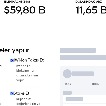
İŞLEM HACMI
(24S)
DOLAŞIMDAKI ARZ
$59,80 B
11,65 
er yapılır
İşlem Yap
IWMon Takas Et
zi
IWMon ile
blokzincirleri
arasında işlem
yapın.
15dk
30dk
Stake Et
Kriptonuzu
a
değerlendirin ve