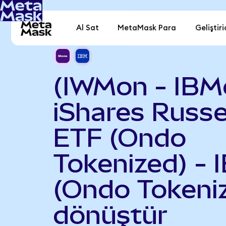
Al Sat
MetaMask Para
Geliştiri
(IWMon - IBM
iShares Russe
ETF (Ondo
Tokenized) - 
(Ondo Tokeni
dönüştür