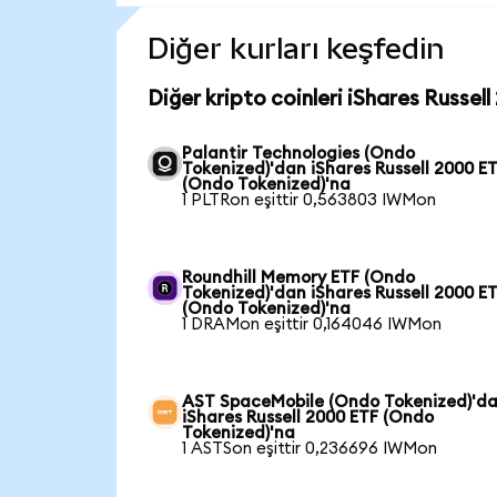
Diğer kurları keşfedin
Diğer kripto coinleri iShares Russel
Palantir Technologies (Ondo
Tokenized)'dan iShares Russell 2000 E
(Ondo Tokenized)'na
1 PLTRon eşittir 0,563803 IWMon
Roundhill Memory ETF (Ondo
Tokenized)'dan iShares Russell 2000 E
(Ondo Tokenized)'na
1 DRAMon eşittir 0,164046 IWMon
AST SpaceMobile (Ondo Tokenized)'d
iShares Russell 2000 ETF (Ondo
Tokenized)'na
1 ASTSon eşittir 0,236696 IWMon