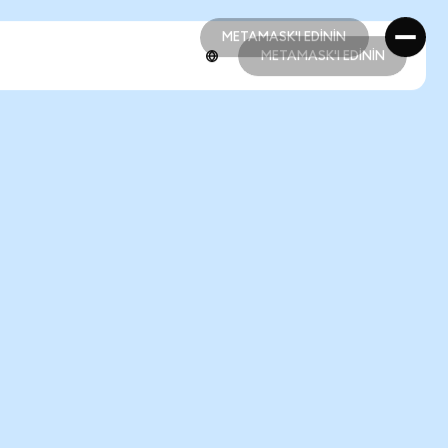
METAMASK'I EDİNİN
METAMASK'I EDİNİN
METAMASK'I EDİNİN
METAMASK'I EDİNİN