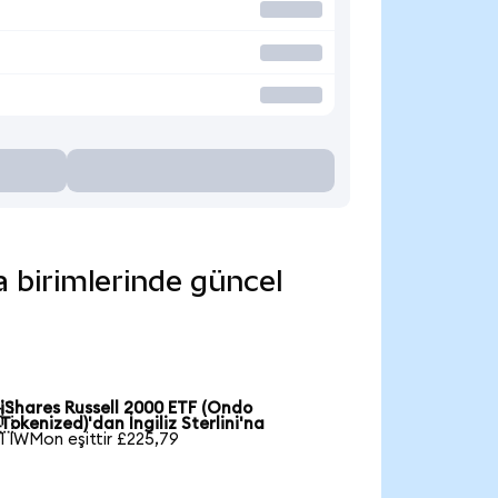
a birimlerinde güncel
iShares Russell 2000 ETF (Ondo

Tokenized)'dan İngiliz Sterlini'na
1 IWMon eşittir £225,79