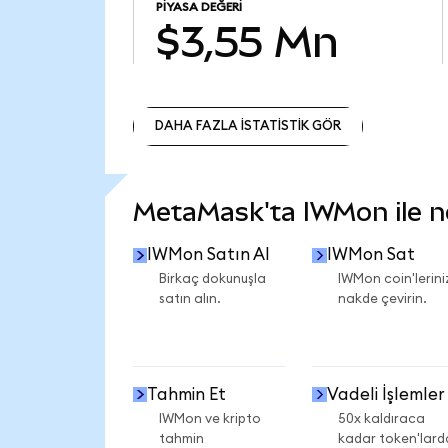
PIYASA DEĞERI
$3,55 Mn
DAHA FAZLA İSTATİSTİK GÖR
DAHA FAZLA İSTATİSTİK GÖR
MetaMask'ta IWMon ile nel
IWMon Satın Al
IWMon Sat
Birkaç dokunuşla
IWMon coin'lerini
satın alın.
nakde çevirin.
Tahmin Et
Vadeli İşlemler
IWMon ve kripto
50x kaldıraca
tahmin
kadar token'lard