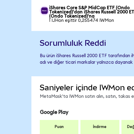
iShares Core S&P MidCap ETF (Ondo
Tokenized)'dan iShares Russell 2000 E
(Ondo Tokenized)'na
1 IJHon eşittir 0,255474 IWMon
Sorumluluk Reddi
Bu ürün iShares Russell 2000 ETF tarafından ih
adı ve diğer ticari markalar yalnızca dayanak 
Saniyeler içinde IWMon e
MetaMask'ta IWMon satın alın, satın, takas edi
Google Play
Puan
İndirme
Değ