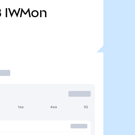
B
IWMon
1sa
4sa
1G