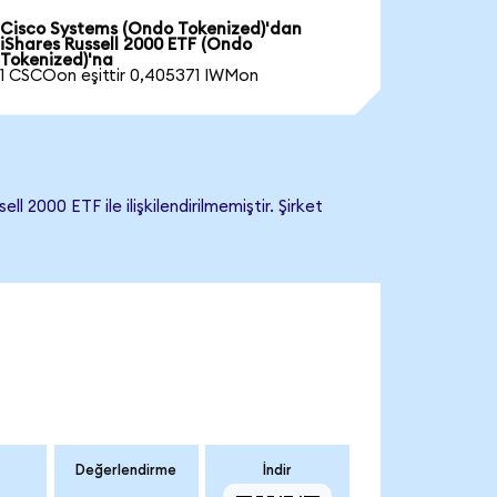
Cisco Systems (Ondo Tokenized)'dan
iShares Russell 2000 ETF (Ondo
Tokenized)'na
1 CSCOon eşittir 0,405371 IWMon
2000 ETF ile ilişkilendirilmemiştir. Şirket
Değerlendirme
İndir