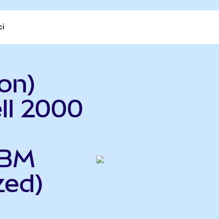
ci
on)
ll 2000
IBM
zed)