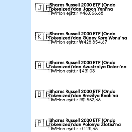
iShares Russell 2000 ETF (Ondo
🇯🇵
Tokenized)'dan Japon Yeni'na
1 IWMon eşittir ¥48.068,68
iShares Russell 2000 ETF (Ondo
🇰🇷
Tokenized)'dan Güney Kore Wonu'na
1 IWMon eşittir ₩428.854,67
iShares Russell 2000 ETF (Ondo
🇦🇺
Tokenized)'dan Avustralya Doları'na
1 IWMon eşittir $431,03
iShares Russell 2000 ETF (Ondo
🇧🇷
Tokenized)'dan Brezilya Reali'na
1 IWMon eşittir R$1.552,68
iShares Russell 2000 ETF (Ondo
🇵🇱
Tokenized)'dan Polonya Zlotisi'na
1 IWMon eşittir zł 1.131,68