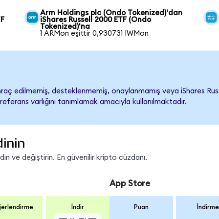
Arm Holdings plc (Ondo Tokenized)'dan
TF
iShares Russell 2000 ETF (Ondo
Tokenized)'na
1 ARMon eşittir 0,930731 IWMon
raç edilmemiş, desteklenmemiş, onaylanmamış veya iShares Russell 
referans varlığını tanımlamak amacıyla kullanılmaktadır.
dinin
n ve değiştirin. En güvenilir kripto cüzdanı.
App Store
erlendirme
İndir
Puan
İndirme