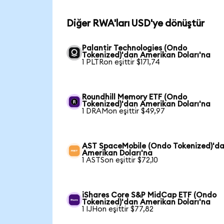
Diğer RWA'ları USD'ye dönüştür
Palantir Technologies (Ondo
Tokenized)'dan Amerikan Doları'na
1 PLTRon eşittir $171,74
Roundhill Memory ETF (Ondo
Tokenized)'dan Amerikan Doları'na
1 DRAMon eşittir $49,97
AST SpaceMobile (Ondo Tokenized)'d
Amerikan Doları'na
1 ASTSon eşittir $72,10
iShares Core S&P MidCap ETF (Ondo
Tokenized)'dan Amerikan Doları'na
1 IJHon eşittir $77,82