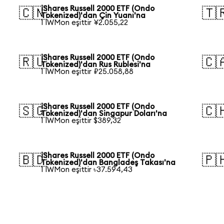
iShares Russell 2000 ETF (Ondo
🇨🇳
🇹
Tokenized)'dan Çin Yuanı'na
1 IWMon eşittir ¥2.055,22
iShares Russell 2000 ETF (Ondo
🇷🇺
🇨
Tokenized)'dan Rus Rublesi'na
1 IWMon eşittir ₽25.058,88
iShares Russell 2000 ETF (Ondo
🇸🇬
🇨
Tokenized)'dan Singapur Doları'na
1 IWMon eşittir $389,32
iShares Russell 2000 ETF (Ondo
🇧🇩
🇵
Tokenized)'dan Bangladeş Takası'na
1 IWMon eşittir ৳37.594,43