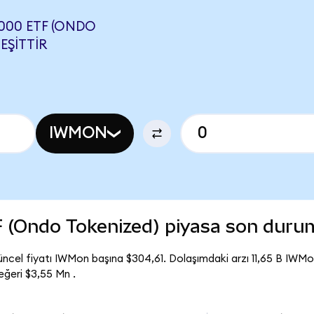
000 ETF (ONDO
EŞITTIR
IWMON
F (Ondo Tokenized) piyasa son duru
ncel fiyatı IWMon başına $304,61. Dolaşımdaki arzı 11,65 B IWMon
ğeri $3,55 Mn .