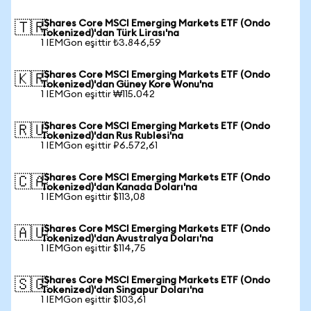
iShares Core MSCI Emerging Markets ETF (Ondo
🇹🇷
Tokenized)'dan Türk Lirası'na
1 IEMGon eşittir ₺3.846,59
iShares Core MSCI Emerging Markets ETF (Ondo
🇰🇷
Tokenized)'dan Güney Kore Wonu'na
1 IEMGon eşittir ₩115.042
iShares Core MSCI Emerging Markets ETF (Ondo
🇷🇺
Tokenized)'dan Rus Rublesi'na
1 IEMGon eşittir ₽6.572,61
iShares Core MSCI Emerging Markets ETF (Ondo
🇨🇦
Tokenized)'dan Kanada Doları'na
1 IEMGon eşittir $113,08
iShares Core MSCI Emerging Markets ETF (Ondo
🇦🇺
Tokenized)'dan Avustralya Doları'na
1 IEMGon eşittir $114,75
iShares Core MSCI Emerging Markets ETF (Ondo
🇸🇬
Tokenized)'dan Singapur Doları'na
1 IEMGon eşittir $103,61