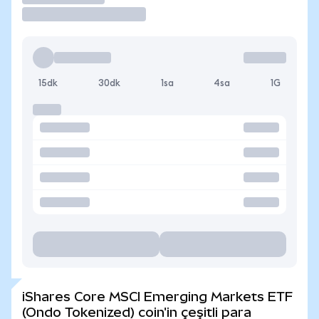
15dk
30dk
1sa
4sa
1G
iShares Core MSCI Emerging Markets ETF
(Ondo Tokenized) coin'in çeşitli para