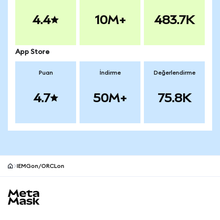
4.4
10M+
483.7K
App Store
Puan
İndirme
Değerlendirme
4.7
50M+
75.8K
IEMGon/ORCLon
MetaMask site alt bilgisi