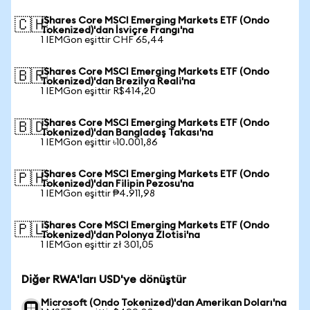
iShares Core MSCI Emerging Markets ETF (Ondo
🇨🇭
Tokenized)'dan İsviçre Frangı'na
1 IEMGon eşittir CHF 65,44
iShares Core MSCI Emerging Markets ETF (Ondo
🇧🇷
Tokenized)'dan Brezilya Reali'na
1 IEMGon eşittir R$414,20
iShares Core MSCI Emerging Markets ETF (Ondo
🇧🇩
Tokenized)'dan Bangladeş Takası'na
1 IEMGon eşittir ৳10.001,86
iShares Core MSCI Emerging Markets ETF (Ondo
🇵🇭
Tokenized)'dan Filipin Pezosu'na
1 IEMGon eşittir ₱4.911,98
iShares Core MSCI Emerging Markets ETF (Ondo
🇵🇱
Tokenized)'dan Polonya Zlotisi'na
1 IEMGon eşittir zł 301,05
Diğer RWA'ları USD'ye dönüştür
Microsoft (Ondo Tokenized)'dan Amerikan Doları'na