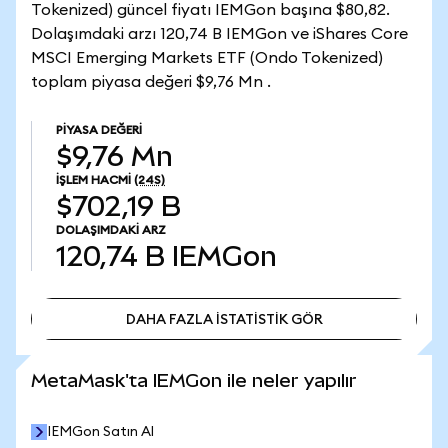
Tokenized) güncel fiyatı IEMGon başına $80,82.
Dolaşımdaki arzı 120,74 B IEMGon ve iShares Core
MSCI Emerging Markets ETF (Ondo Tokenized)
toplam piyasa değeri $9,76 Mn .
PIYASA DEĞERI
$9,76 Mn
İŞLEM HACMI
(24S)
$702,19 B
DOLAŞIMDAKI ARZ
120,74 B
IEMGon
DAHA FAZLA İSTATİSTİK GÖR
DAHA FAZLA İSTATİSTİK GÖR
MetaMask'ta IEMGon ile neler yapılır
IEMGon Satın Al