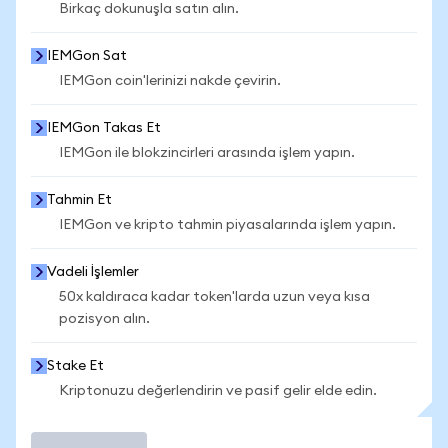
Birkaç dokunuşla satın alın.
IEMGon Sat
IEMGon coin'lerinizi nakde çevirin.
IEMGon Takas Et
IEMGon ile blokzincirleri arasında işlem yapın.
Tahmin Et
IEMGon ve kripto tahmin piyasalarında işlem yapın.
Vadeli İşlemler
50x kaldıraca kadar token'larda uzun veya kısa
pozisyon alın.
Stake Et
Kriptonuzu değerlendirin ve pasif gelir elde edin.
İşlem Yap