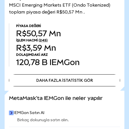
MSCI Emerging Markets ETF (Ondo Tokenized)
toplam piyasa değeri R$50,57 Mn .
PIYASA DEĞERI
R$50,57 Mn
İŞLEM HACMI
(24S)
R$3,59 Mn
DOLAŞIMDAKI ARZ
120,78 B
IEMGon
DAHA FAZLA İSTATİSTİK GÖR
DAHA FAZLA İSTATİSTİK GÖR
MetaMask'ta IEMGon ile neler yapılır
IEMGon Satın Al
Birkaç dokunuşla satın alın.