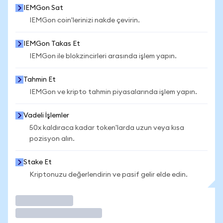
IEMGon Sat
IEMGon coin'lerinizi nakde çevirin.
IEMGon Takas Et
IEMGon ile blokzincirleri arasında işlem yapın.
Tahmin Et
IEMGon ve kripto tahmin piyasalarında işlem yapın.
Vadeli İşlemler
50x kaldıraca kadar token'larda uzun veya kısa
pozisyon alın.
Stake Et
Kriptonuzu değerlendirin ve pasif gelir elde edin.
İşlem Yap