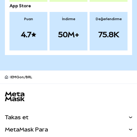
App Store
Puan
İndirme
Değerlendirme
4.7
50M+
75.8K
IEMGon/BRL
MetaMask site alt bilgisi
Takas et
Takas İşlemleri
MetaMask Para
Tahmin Et
YENİ
Kripto Al