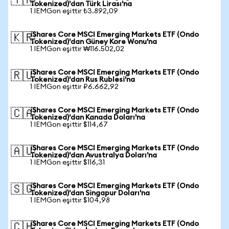
🇹🇷
Tokenized)'dan Türk Lirası'na
1 IEMGon eşittir ₺3.892,09
iShares Core MSCI Emerging Markets ETF (Ondo
🇰🇷
Tokenized)'dan Güney Kore Wonu'na
1 IEMGon eşittir ₩116.502,02
iShares Core MSCI Emerging Markets ETF (Ondo
🇷🇺
Tokenized)'dan Rus Rublesi'na
1 IEMGon eşittir ₽6.662,92
iShares Core MSCI Emerging Markets ETF (Ondo
🇨🇦
Tokenized)'dan Kanada Doları'na
1 IEMGon eşittir $114,67
iShares Core MSCI Emerging Markets ETF (Ondo
🇦🇺
Tokenized)'dan Avustralya Doları'na
1 IEMGon eşittir $116,31
iShares Core MSCI Emerging Markets ETF (Ondo
🇸🇬
Tokenized)'dan Singapur Doları'na
1 IEMGon eşittir $104,98
iShares Core MSCI Emerging Markets ETF (Ondo
🇨🇭