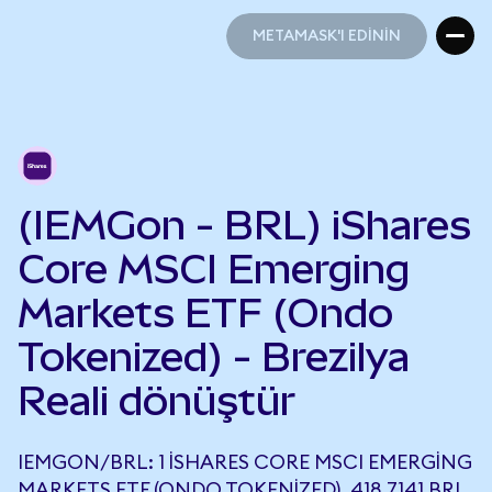
METAMASK'I EDİNİN
METAMASK'I EDİNİN
(IEMGon - BRL) iShares
Core MSCI Emerging
Markets ETF (Ondo
Tokenized) - Brezilya
Reali dönüştür
IEMGON/BRL: 1 ISHARES CORE MSCI EMERGING
MARKETS ETF (ONDO TOKENIZED), 418,7141 BRL