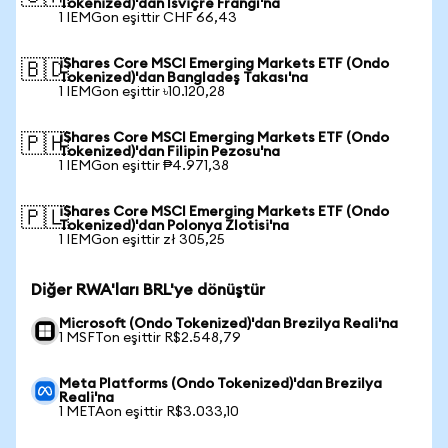
Tokenized)'dan İsviçre Frangı'na
1 IEMGon eşittir CHF 66,43
iShares Core MSCI Emerging Markets ETF (Ondo
🇧🇩
Tokenized)'dan Bangladeş Takası'na
1 IEMGon eşittir ৳10.120,28
iShares Core MSCI Emerging Markets ETF (Ondo
🇵🇭
Tokenized)'dan Filipin Pezosu'na
1 IEMGon eşittir ₱4.971,38
iShares Core MSCI Emerging Markets ETF (Ondo
🇵🇱
Tokenized)'dan Polonya Zlotisi'na
1 IEMGon eşittir zł 305,25
Diğer RWA'ları BRL'ye dönüştür
Microsoft (Ondo Tokenized)'dan Brezilya Reali'na
1 MSFTon eşittir R$2.548,79
Meta Platforms (Ondo Tokenized)'dan Brezilya
Reali'na
1 METAon eşittir R$3.033,10