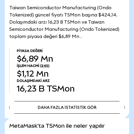
Taiwan Semiconductor Manufacturing (Ondo
Tokenized) güncel fiyatı TSMon başına $424,14.
Dolaşımdaki arzı 16,23 B TSMon ve Taiwan
Semiconductor Manufacturing (Ondo Tokenized)
toplam piyasa değeri $6,89 Mn .
PIYASA DEĞERI
$6,89 Mn
İŞLEM HACMI
(24S)
$1,12 Mn
DOLAŞIMDAKI ARZ
16,23 B
TSMon
DAHA FAZLA İSTATİSTİK GÖR
DAHA FAZLA İSTATİSTİK GÖR
MetaMask'ta TSMon ile neler yapılır