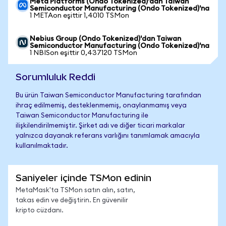
Meta Platforms (Ondo Tokenized)'dan Taiwan
Semiconductor Manufacturing (Ondo Tokenized)'na
1 METAon eşittir 1,4010 TSMon
Nebius Group (Ondo Tokenized)'dan Taiwan
Semiconductor Manufacturing (Ondo Tokenized)'na
1 NBISon eşittir 0,437120 TSMon
Sorumluluk Reddi
Bu ürün Taiwan Semiconductor Manufacturing tarafından
ihraç edilmemiş, desteklenmemiş, onaylanmamış veya
Taiwan Semiconductor Manufacturing ile
ilişkilendirilmemiştir. Şirket adı ve diğer ticari markalar
yalnızca dayanak referans varlığını tanımlamak amacıyla
kullanılmaktadır.
Saniyeler içinde TSMon edinin
MetaMask'ta TSMon satın alın, satın,
takas edin ve değiştirin. En güvenilir
kripto cüzdanı.