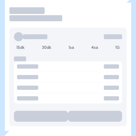
İşlem Yap
15dk
30dk
1sa
4sa
1G