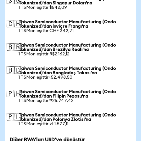
🇸🇬
Tokenized)'dan Singapur Doları'na
1 TSMon eşittir $542,09
Taiwan Semiconductor Manufacturing (Ondo
🇨🇭
Tokenized)'dan İsviçre Frangı'na
1 TSMon eşittir CHF 342,71
Taiwan Semiconductor Manufacturing (Ondo
🇧🇷
Tokenized)'dan Brezilya Reali'na
1 TSMon eşittir R$2.162,12
Taiwan Semiconductor Manufacturing (Ondo
🇧🇩
Tokenized)'dan Bangladeş Takası'na
1 TSMon eşittir ৳52.498,50
Taiwan Semiconductor Manufacturing (Ondo
🇵🇭
Tokenized)'dan Filipin Pezosu'na
1 TSMon eşittir ₱25.747,42
Taiwan Semiconductor Manufacturing (Ondo
🇵🇱
Tokenized)'dan Polonya Zlotisi'na
1 TSMon eşittir zł 1.577,11
Diğer RWA'ları USD'ye dönüştür