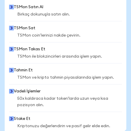
TSMon Satın Al
Birkaç dokunuşla satın alın.
TSMon Sat
TSMon coin'lerinizi nakde çevirin.
TSMon Takas Et
TSMon ile blokzincirleri arasında işlem yapın.
Tahmin Et
TSMon ve kripto tahmin piyasalarında işlem yapın.
Vadeli İşlemler
50x kaldıraca kadar token'larda uzun veya kısa
pozisyon alın.
Stake Et
Kriptonuzu değerlendirin ve pasif gelir elde edin.