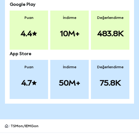
Google Play
Puan
İndirme
Değerlendirme
4.4
10M+
483.8K
App Store
Puan
İndirme
Değerlendirme
4.7
50M+
75.8K
TSMon/IEMGon
MetaMask site alt bilgisi