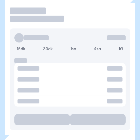
İşlem Yap
15dk
30dk
1sa
4sa
1G