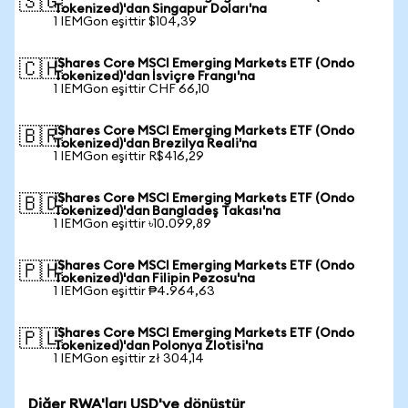
🇸🇬
Tokenized)'dan Singapur Doları'na
1 IEMGon eşittir $104,39
iShares Core MSCI Emerging Markets ETF (Ondo
🇨🇭
Tokenized)'dan İsviçre Frangı'na
1 IEMGon eşittir CHF 66,10
iShares Core MSCI Emerging Markets ETF (Ondo
🇧🇷
Tokenized)'dan Brezilya Reali'na
1 IEMGon eşittir R$416,29
iShares Core MSCI Emerging Markets ETF (Ondo
🇧🇩
Tokenized)'dan Bangladeş Takası'na
1 IEMGon eşittir ৳10.099,89
iShares Core MSCI Emerging Markets ETF (Ondo
🇵🇭
Tokenized)'dan Filipin Pezosu'na
1 IEMGon eşittir ₱4.964,63
iShares Core MSCI Emerging Markets ETF (Ondo
🇵🇱
Tokenized)'dan Polonya Zlotisi'na
1 IEMGon eşittir zł 304,14
Diğer RWA'ları USD'ye dönüştür