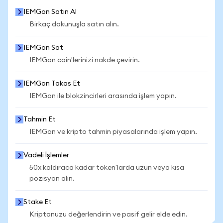
IEMGon Satın Al
Birkaç dokunuşla satın alın.
IEMGon Sat
IEMGon coin'lerinizi nakde çevirin.
IEMGon Takas Et
IEMGon ile blokzincirleri arasında işlem yapın.
Tahmin Et
IEMGon ve kripto tahmin piyasalarında işlem yapın.
Vadeli İşlemler
50x kaldıraca kadar token'larda uzun veya kısa
pozisyon alın.
Stake Et
Kriptonuzu değerlendirin ve pasif gelir elde edin.