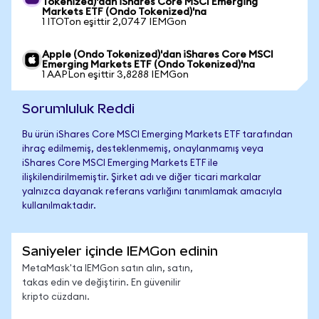
Tokenized)'dan iShares Core MSCI Emerging
Markets ETF (Ondo Tokenized)'na
1 ITOTon eşittir 2,0747 IEMGon
Apple (Ondo Tokenized)'dan iShares Core MSCI
Emerging Markets ETF (Ondo Tokenized)'na
1 AAPLon eşittir 3,8288 IEMGon
Sorumluluk Reddi
Bu ürün iShares Core MSCI Emerging Markets ETF tarafından
ihraç edilmemiş, desteklenmemiş, onaylanmamış veya
iShares Core MSCI Emerging Markets ETF ile
ilişkilendirilmemiştir. Şirket adı ve diğer ticari markalar
yalnızca dayanak referans varlığını tanımlamak amacıyla
kullanılmaktadır.
Saniyeler içinde IEMGon edinin
MetaMask'ta IEMGon satın alın, satın,
takas edin ve değiştirin. En güvenilir
kripto cüzdanı.