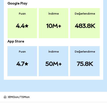
Google Play
Puan
İndirme
Değerlendirme
4.4
10M+
483.8K
App Store
Puan
İndirme
Değerlendirme
4.7
50M+
75.8K
IEMGon/TSMon
MetaMask site alt bilgisi