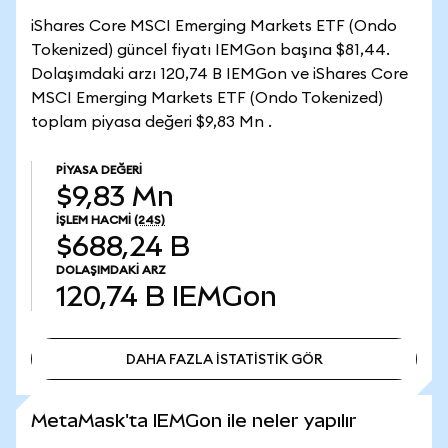
iShares Core MSCI Emerging Markets ETF (Ondo
Tokenized) güncel fiyatı IEMGon başına $81,44.
Dolaşımdaki arzı 120,74 B IEMGon ve iShares Core
MSCI Emerging Markets ETF (Ondo Tokenized)
toplam piyasa değeri $9,83 Mn .
PIYASA DEĞERI
$9,83 Mn
İŞLEM HACMI
(24S)
$688,24 B
DOLAŞIMDAKI ARZ
120,74 B
IEMGon
DAHA FAZLA İSTATİSTİK GÖR
DAHA FAZLA İSTATİSTİK GÖR
MetaMask'ta IEMGon ile neler yapılır