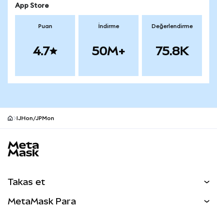
App Store
Puan
İndirme
Değerlendirme
4.7
50M+
75.8K
IJHon/JPMon
MetaMask site alt bilgisi
Takas et
Takas İşlemleri
MetaMask Para
Tahmin Et
YENİ
Kripto Al