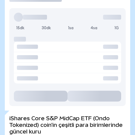
15dk
30dk
1sa
4sa
1G
iShares Core S&P MidCap ETF (Ondo
Tokenized) coin'in çeşitli para birimlerinde
güncel kuru