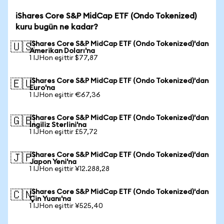
iShares Core S&P MidCap ETF (Ondo Tokenized)
kuru bugün ne kadar?
iShares Core S&P MidCap ETF (Ondo Tokenized)'dan
🇺🇸
Amerikan Doları'na
1 IJHon eşittir $77,87
iShares Core S&P MidCap ETF (Ondo Tokenized)'dan
🇪🇺
Euro'na
1 IJHon eşittir €67,36
iShares Core S&P MidCap ETF (Ondo Tokenized)'dan
🇬🇧
İngiliz Sterlini'na
1 IJHon eşittir £57,72
iShares Core S&P MidCap ETF (Ondo Tokenized)'dan
🇯🇵
Japon Yeni'na
1 IJHon eşittir ¥12.288,28
iShares Core S&P MidCap ETF (Ondo Tokenized)'dan
🇨🇳
Çin Yuanı'na
1 IJHon eşittir ¥525,40