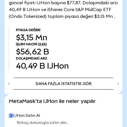
güncel fiyatı IJHon başına $77,87. Dolaşımdaki arzı
40,49 B IJHon ve iShares Core S&P MidCap ETF
(Ondo Tokenized) toplam piyasa değeri $3,15 Mn .
PIYASA DEĞERI
$3,15 Mn
İŞLEM HACMI
(24S)
$56,62 B
DOLAŞIMDAKI ARZ
40,49 B
IJHon
DAHA FAZLA İSTATİSTİK GÖR
DAHA FAZLA İSTATİSTİK GÖR
MetaMask'ta IJHon ile neler yapılır
IJHon Satın Al
Birkaç dokunuşla satın alın.