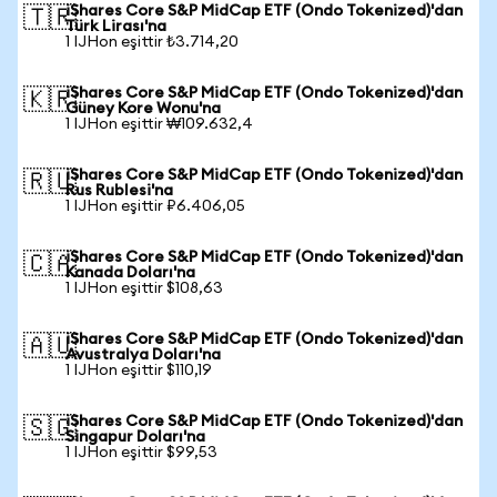
iShares Core S&P MidCap ETF (Ondo Tokenized)'dan
🇹🇷
Türk Lirası'na
1 IJHon eşittir ₺3.714,20
iShares Core S&P MidCap ETF (Ondo Tokenized)'dan
🇰🇷
Güney Kore Wonu'na
1 IJHon eşittir ₩109.632,4
iShares Core S&P MidCap ETF (Ondo Tokenized)'dan
🇷🇺
Rus Rublesi'na
1 IJHon eşittir ₽6.406,05
iShares Core S&P MidCap ETF (Ondo Tokenized)'dan
🇨🇦
Kanada Doları'na
1 IJHon eşittir $108,63
iShares Core S&P MidCap ETF (Ondo Tokenized)'dan
🇦🇺
Avustralya Doları'na
1 IJHon eşittir $110,19
iShares Core S&P MidCap ETF (Ondo Tokenized)'dan
🇸🇬
Singapur Doları'na
1 IJHon eşittir $99,53