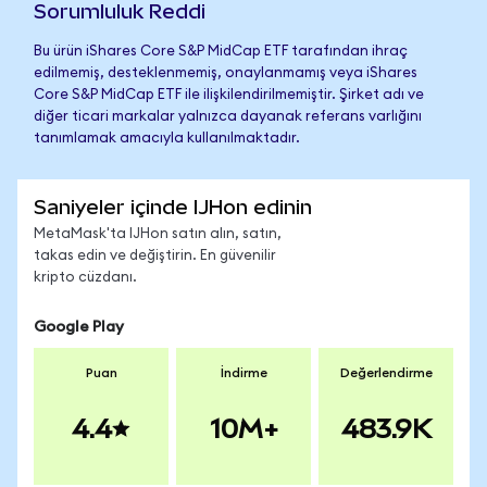
Sorumluluk Reddi
Bu ürün iShares Core S&P MidCap ETF tarafından ihraç
edilmemiş, desteklenmemiş, onaylanmamış veya iShares
Core S&P MidCap ETF ile ilişkilendirilmemiştir. Şirket adı ve
diğer ticari markalar yalnızca dayanak referans varlığını
tanımlamak amacıyla kullanılmaktadır.
Saniyeler içinde IJHon edinin
MetaMask'ta IJHon satın alın, satın,
takas edin ve değiştirin. En güvenilir
kripto cüzdanı.
Google Play
Puan
İndirme
Değerlendirme
4.4
10M+
483.9K