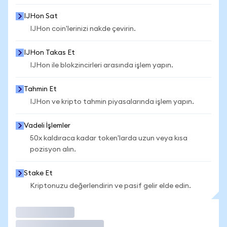
IJHon Sat
IJHon coin'lerinizi nakde çevirin.
IJHon Takas Et
IJHon ile blokzincirleri arasında işlem yapın.
Tahmin Et
IJHon ve kripto tahmin piyasalarında işlem yapın.
Vadeli İşlemler
50x kaldıraca kadar token'larda uzun veya kısa
pozisyon alın.
Stake Et
Kriptonuzu değerlendirin ve pasif gelir elde edin.
İşlem Yap