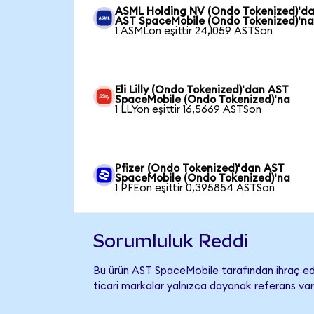
ASML Holding NV (Ondo Tokenized)'d
AST SpaceMobile (Ondo Tokenized)'n
1 ASMLon eşittir 24,1059 ASTSon
Eli Lilly (Ondo Tokenized)'dan AST
SpaceMobile (Ondo Tokenized)'na
1 LLYon eşittir 16,5669 ASTSon
Pfizer (Ondo Tokenized)'dan AST
SpaceMobile (Ondo Tokenized)'na
1 PFEon eşittir 0,395854 ASTSon
Sorumluluk Reddi
Bu ürün AST SpaceMobile tarafından ihraç edi
ticari markalar yalnızca dayanak referans var