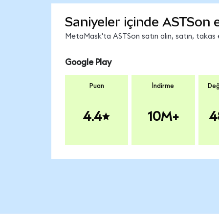
Saniyeler içinde ASTSon 
MetaMask'ta ASTSon satın alın, satın, takas ed
Google Play
Puan
İndirme
Değ
4.4
10M+
4