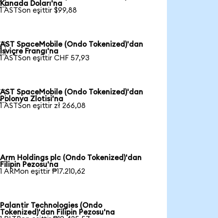

Kanada Doları'na
1 ASTSon eşittir $99,88
AST SpaceMobile (Ondo Tokenized)'dan

İsviçre Frangı'na
1 ASTSon eşittir CHF 57,93
AST SpaceMobile (Ondo Tokenized)'dan

Polonya Zlotisi'na
1 ASTSon eşittir zł 266,08
Arm Holdings plc (Ondo Tokenized)'dan
Filipin Pezosu'na
1 ARMon eşittir ₱17.210,62
Palantir Technologies (Ondo
Tokenized)'dan Filipin Pezosu'na