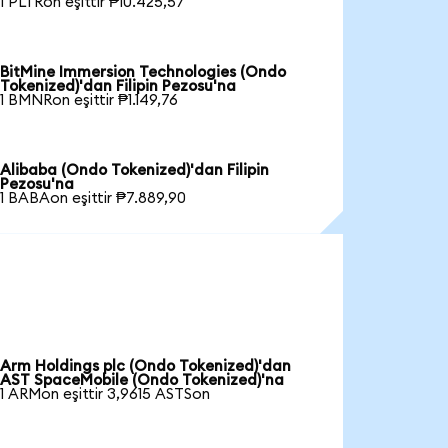
1 PLTRon eşittir ₱10.425,57
BitMine Immersion Technologies (Ondo
Tokenized)'dan Filipin Pezosu'na
1 BMNRon eşittir ₱1.149,76
Alibaba (Ondo Tokenized)'dan Filipin
Pezosu'na
1 BABAon eşittir ₱7.889,90
Arm Holdings plc (Ondo Tokenized)'dan
AST SpaceMobile (Ondo Tokenized)'na
1 ARMon eşittir 3,9615 ASTSon