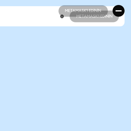
METAMASK'I EDİNİN
METAMASK'I EDİNİN
METAMASK'I EDİNİN
METAMASK'I EDİNİN