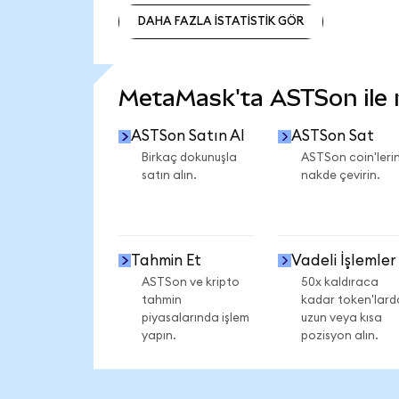
DAHA FAZLA İSTATİSTİK GÖR
DAHA FAZLA İSTATİSTİK GÖR
MetaMask'ta ASTSon ile ne
ASTSon Satın Al
ASTSon Sat
Birkaç dokunuşla
ASTSon coin'lerin
satın alın.
nakde çevirin.
Tahmin Et
Vadeli İşlemler
ASTSon ve kripto
50x kaldıraca
tahmin
kadar token'lard
piyasalarında işlem
uzun veya kısa
yapın.
pozisyon alın.