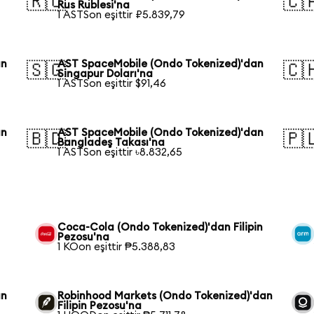
🇷🇺
🇨
Rus Rublesi'na
1 ASTSon eşittir ₽5.839,79
an
AST SpaceMobile (Ondo Tokenized)'dan
🇸🇬
🇨
Singapur Doları'na
1 ASTSon eşittir $91,46
an
AST SpaceMobile (Ondo Tokenized)'dan
🇧🇩
🇵
Bangladeş Takası'na
1 ASTSon eşittir ৳8.832,65
Coca-Cola (Ondo Tokenized)'dan Filipin
Pezosu'na
1 KOon eşittir ₱5.388,83
an
Robinhood Markets (Ondo Tokenized)'dan
Filipin Pezosu'na