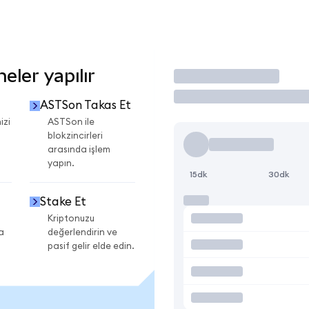
ler yapılır
İşlem Yap
ASTSon Takas Et
izi
ASTSon ile
blokzincirleri
arasında işlem
yapın.
15dk
30dk
Stake Et
Kriptonuzu
a
değerlendirin ve
pasif gelir elde edin.