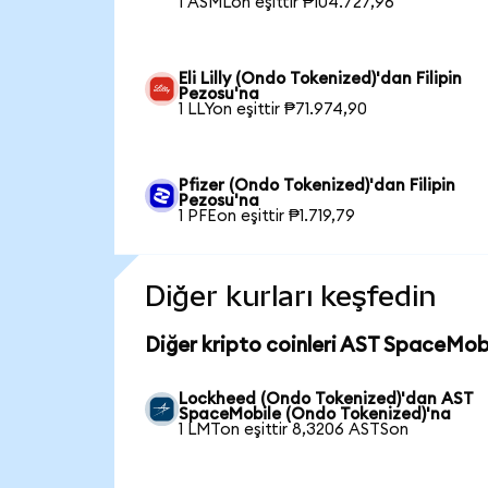
1 ASMLon eşittir ₱104.727,96
Eli Lilly (Ondo Tokenized)'dan Filipin
Pezosu'na
1 LLYon eşittir ₱71.974,90
Pfizer (Ondo Tokenized)'dan Filipin
Pezosu'na
1 PFEon eşittir ₱1.719,79
Diğer kurları keşfedin
Diğer kripto coinleri AST SpaceMobi
Lockheed (Ondo Tokenized)'dan AST
SpaceMobile (Ondo Tokenized)'na
1 LMTon eşittir 8,3206 ASTSon