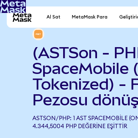
Al Sat
MetaMask Para
Geliştiri
(ASTSon - PH
SpaceMobile 
Tokenized) - F
Pezosu dönüş
ASTSON/PHP: 1 AST SPACEMOBILE (O
4.344,5004 PHP DEĞERINE EŞITTIR