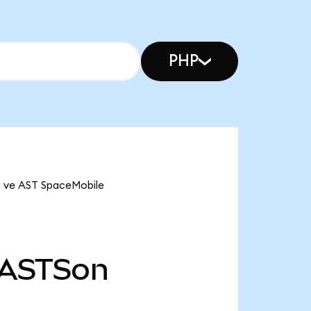
PHP
n ve AST SpaceMobile
ASTSon