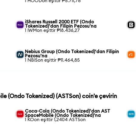
1 HOODon eşittir ₱5.711,78
iShares Russell 2000 ETF (Ondo
Tokenized)'dan Filipin Pezosu'na
1 IWMon eşittir ₱18.436,27
Nebius Group (Ondo Tokenized)'dan Filipin
Pezosu'na
1 NBISon eşittir ₱11.464,85
le (Ondo Tokenized) (ASTSon) coin'e çevirin
Coca-Cola (Ondo Tokenized)'dan AST
SpaceMobile (Ondo Tokenized)'na
1 KOon eşittir 1,2404 ASTSon