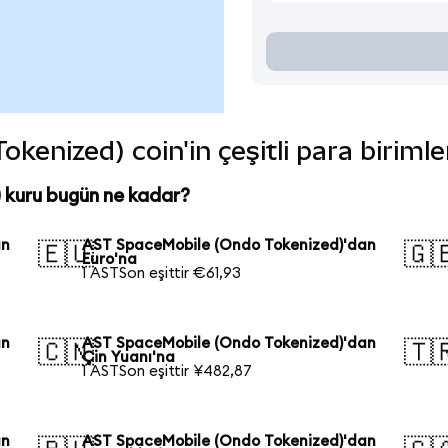
enized) coin'in çeşitli para biriml
kuru bugün ne kadar?
an
AST SpaceMobile (Ondo Tokenized)'dan
🇪🇺
🇬
Euro'na
1 ASTSon eşittir €61,93
an
AST SpaceMobile (Ondo Tokenized)'dan
🇨🇳
🇹
Çin Yuanı'na
1 ASTSon eşittir ¥482,87
an
AST SpaceMobile (Ondo Tokenized)'dan