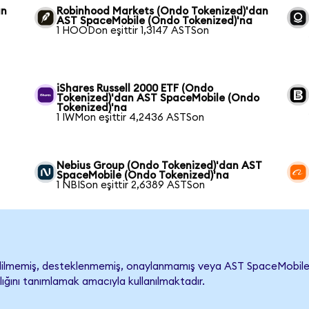
an
Robinhood Markets (Ondo Tokenized)'dan
a
AST SpaceMobile (Ondo Tokenized)'na
1 HOODon eşittir 1,3147 ASTSon
iShares Russell 2000 ETF (Ondo
Tokenized)'dan AST SpaceMobile (Ondo
Tokenized)'na
1 IWMon eşittir 4,2436 ASTSon
Nebius Group (Ondo Tokenized)'dan AST
SpaceMobile (Ondo Tokenized)'na
1 NBISon eşittir 2,6389 ASTSon
lmemiş, desteklenmemiş, onaylanmamış veya AST SpaceMobile ile il
lığını tanımlamak amacıyla kullanılmaktadır.