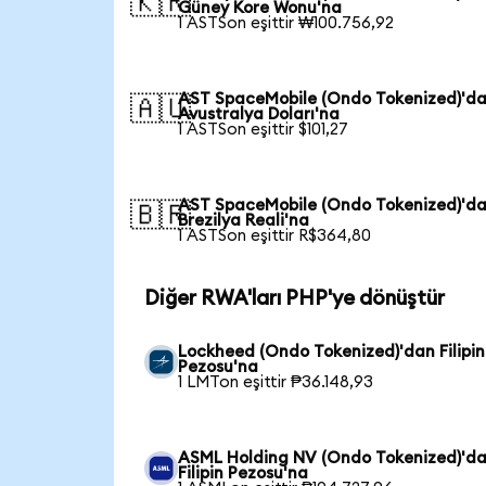
🇰🇷
Güney Kore Wonu'na
1 ASTSon eşittir ₩100.756,92
AST SpaceMobile (Ondo Tokenized)'d
🇦🇺
Avustralya Doları'na
1 ASTSon eşittir $101,27
AST SpaceMobile (Ondo Tokenized)'d
🇧🇷
Brezilya Reali'na
1 ASTSon eşittir R$364,80
Diğer RWA'ları PHP'ye dönüştür
Lockheed (Ondo Tokenized)'dan Filipin
Pezosu'na
1 LMTon eşittir ₱36.148,93
ASML Holding NV (Ondo Tokenized)'d
Filipin Pezosu'na