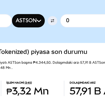
ASTSON
Tokenized) piyasa son durumu
yatı ASTSon başına ₱4.344,50. Dolaşımdaki arzı 57,91 B ASTSo
,48 Mn .
İŞLEM HACMI
(24S)
DOLAŞIMDAKI ARZ
₱3,32 Mn
57,91 B