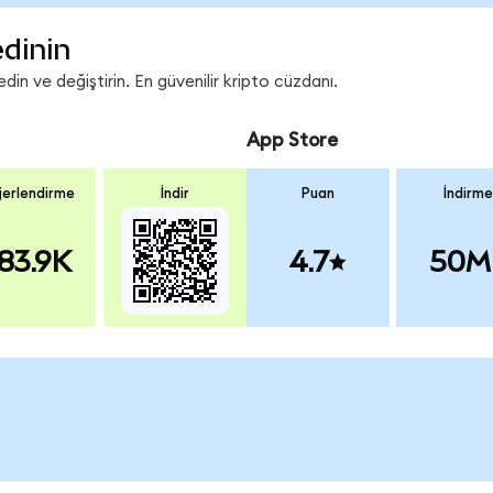
edinin
in ve değiştirin. En güvenilir kripto cüzdanı.
App Store
erlendirme
İndir
Puan
İndirme
83.9K
4.7
50M