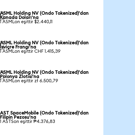
ASML Holding NV (Ondo Tokenized)'dan

Kanada Doları'na
1 ASMLon eşittir $2.440,11
ASML Holding NV (Ondo Tokenized)'dan

İsviçre Frangı'na
1 ASMLon eşittir CHF 1.415,39
ASML Holding NV (Ondo Tokenized)'dan

Polonya Zlotisi'na
1 ASMLon eşittir zł 6.500,79
AST SpaceMobile (Ondo Tokenized)'dan
Filipin Pezosu'na
1 ASTSon eşittir ₱4.376,83