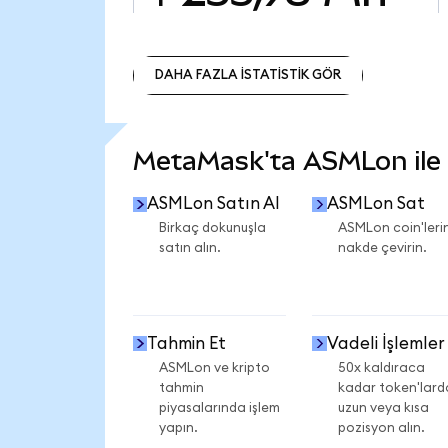
DAHA FAZLA İSTATİSTİK GÖR
DAHA FAZLA İSTATİSTİK GÖR
MetaMask'ta ASMLon ile n
ASMLon Satın Al
ASMLon Sat
Birkaç dokunuşla
ASMLon coin'lerin
satın alın.
nakde çevirin.
Tahmin Et
Vadeli İşlemler
ASMLon ve kripto
50x kaldıraca
tahmin
kadar token'lard
piyasalarında işlem
uzun veya kısa
yapın.
pozisyon alın.