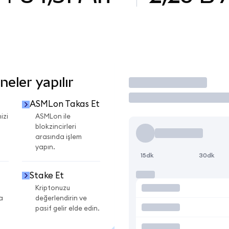
eler yapılır
İşlem Yap
ASMLon Takas Et
izi
ASMLon ile
blokzincirleri
arasında işlem
yapın.
15dk
30dk
Stake Et
Kriptonuzu
a
değerlendirin ve
pasif gelir elde edin.