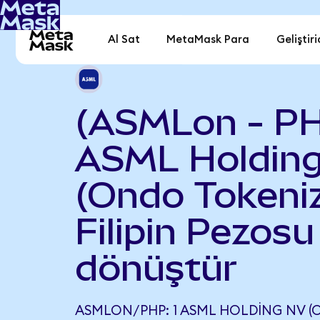
Al Sat
MetaMask Para
Geliştiri
(ASMLon - P
ASML Holdin
(Ondo Tokeniz
Filipin Pezosu
dönüştür
ASMLON/PHP: 1 ASML HOLDING NV (