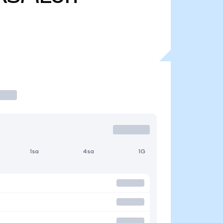
1sa
4sa
1G