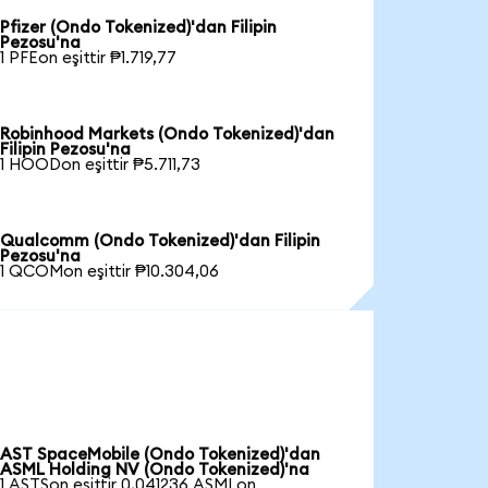
Pfizer (Ondo Tokenized)'dan Filipin
Pezosu'na
1 PFEon eşittir ₱1.719,77
Robinhood Markets (Ondo Tokenized)'dan
Filipin Pezosu'na
1 HOODon eşittir ₱5.711,73
Qualcomm (Ondo Tokenized)'dan Filipin
Pezosu'na
1 QCOMon eşittir ₱10.304,06
AST SpaceMobile (Ondo Tokenized)'dan
ASML Holding NV (Ondo Tokenized)'na
1 ASTSon eşittir 0,041236 ASMLon