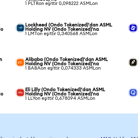
1 PLTRon eşittir 0,098222 ASMLon
Lockheed (Ondo Tokenized)'dan ASML
do
Holding NV (Ondo Tokenized)'na
1 LMTon eşittir 0,340568 ASMLon
n
Alibaba (Ondo Tokenized)'dan ASML
a
Holding NV (Ondo Tokenized)'na
1 BABAon eşittir 0,074333 ASMLon
Eli Lilly (Ondo Tokenized)'dan ASML
do
Holding NV (Ondo Tokenized)'na
1 LLYon eşittir 0,678094 ASMLon