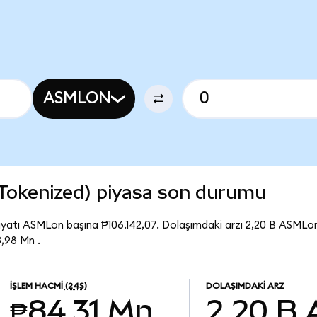
ASMLON
Tokenized) piyasa son durumu
yatı ASMLon başına ₱106.142,07. Dolaşımdaki arzı 2,20 B ASML
,98 Mn .
İŞLEM HACMI
(24S)
DOLAŞIMDAKI ARZ
₱84,31 Mn
2,20 B