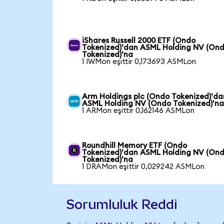
iShares Russell 2000 ETF (Ondo
Tokenized)'dan ASML Holding NV (On
Tokenized)'na
1 IWMon eşittir 0,173693 ASMLon
Arm Holdings plc (Ondo Tokenized)'da
ASML Holding NV (Ondo Tokenized)'n
1 ARMon eşittir 0,162146 ASMLon
Roundhill Memory ETF (Ondo
Tokenized)'dan ASML Holding NV (On
Tokenized)'na
1 DRAMon eşittir 0,029242 ASMLon
Sorumluluk Reddi