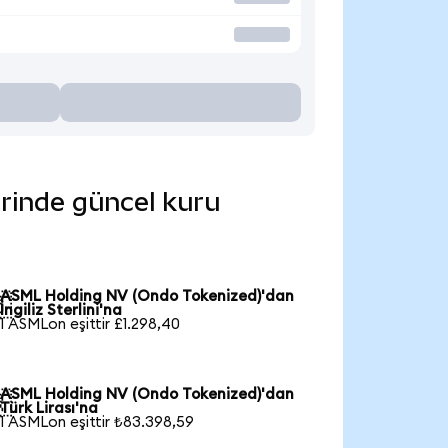
erinde güncel kuru
ASML Holding NV (Ondo Tokenized)'dan

İngiliz Sterlini'na
1 ASMLon eşittir £1.298,40
ASML Holding NV (Ondo Tokenized)'dan

Türk Lirası'na
1 ASMLon eşittir ₺83.398,59