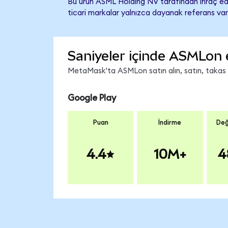
Bu ürün ASML Holding NV tarafından ihraç edi
ticari markalar yalnızca dayanak referans var
Saniyeler içinde ASMLon 
MetaMask'ta ASMLon satın alın, satın, takas ed
Google Play
Puan
İndirme
Değ
4.4
10M+
4