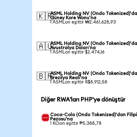
ASML Holding NV (Ondo Tokenized)'d
🇰🇷
Güney Kore Wonu'na
1 ASMLon eşittir ₩2.461.628,93
ASML Holding NV (Ondo Tokenized)'d
🇦🇺
Avustralya Doları'na
1 ASMLon eşittir $2.474,16
ASML Holding NV (Ondo Tokenized)'d
🇧🇷
Brezilya Reali'na
1 ASMLon eşittir R$8.912,58
Diğer RWA'ları PHP'ye dönüştür
Coca-Cola (Ondo Tokenized)'dan Filip
Pezosu'na
1 KOon eşittir ₱5.388,78