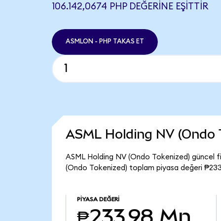
106.142,0674 PHP DEĞERINE EŞITTIR
ASMLON - PHP TAKAS ET
ASML Holding NV (Ondo 
ASML Holding NV (Ondo Tokenized) güncel fi
(Ondo Tokenized) toplam piyasa değeri ₱233
PIYASA DEĞERI
₱233,98 Mn