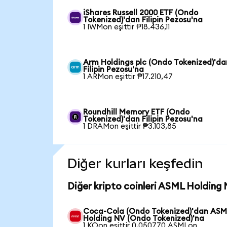
iShares Russell 2000 ETF (Ondo
Tokenized)'dan Filipin Pezosu'na
1 IWMon eşittir ₱18.436,11
Arm Holdings plc (Ondo Tokenized)'da
Filipin Pezosu'na
1 ARMon eşittir ₱17.210,47
Roundhill Memory ETF (Ondo
Tokenized)'dan Filipin Pezosu'na
1 DRAMon eşittir ₱3.103,85
Diğer kurları keşfedin
Diğer kripto coinleri ASML Holding 
Coca-Cola (Ondo Tokenized)'dan ASM
Holding NV (Ondo Tokenized)'na
1 KOon eşittir 0,050770 ASMLon