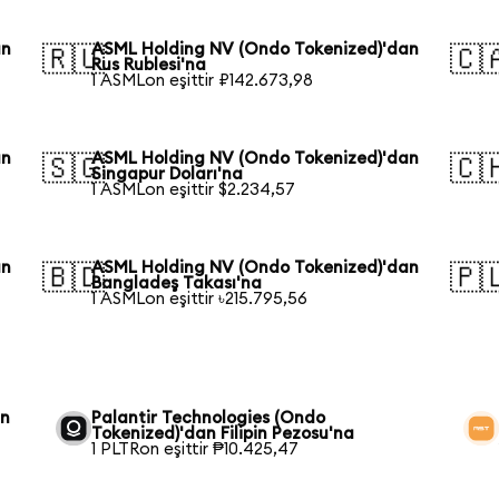
an
ASML Holding NV (Ondo Tokenized)'dan
🇷🇺
🇨
Rus Rublesi'na
1 ASMLon eşittir ₽142.673,98
an
ASML Holding NV (Ondo Tokenized)'dan
🇸🇬
🇨
Singapur Doları'na
1 ASMLon eşittir $2.234,57
an
ASML Holding NV (Ondo Tokenized)'dan
🇧🇩
🇵
Bangladeş Takası'na
1 ASMLon eşittir ৳215.795,56
in
Palantir Technologies (Ondo
Tokenized)'dan Filipin Pezosu'na
1 PLTRon eşittir ₱10.425,47