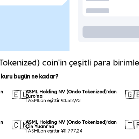
enized) coin'in çeşitli para biriml
kuru bugün ne kadar?
an
ASML Holding NV (Ondo Tokenized)'dan
🇪🇺
🇬
Euro'na
1 ASMLon eşittir €1.512,93
an
ASML Holding NV (Ondo Tokenized)'dan
🇨🇳
🇹
Çin Yuanı'na
1 ASMLon eşittir ¥11.797,24