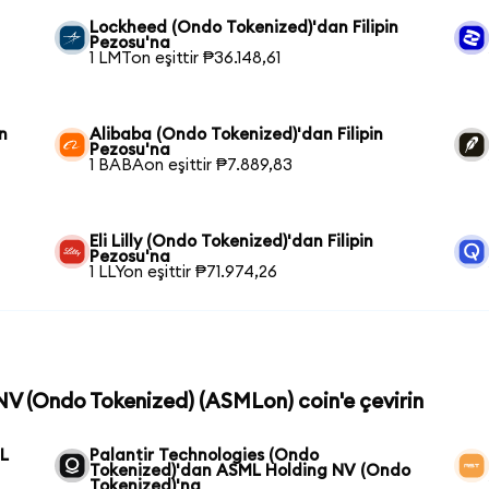
Lockheed (Ondo Tokenized)'dan Filipin
Pezosu'na
1 LMTon eşittir ₱36.148,61
n
Alibaba (Ondo Tokenized)'dan Filipin
Pezosu'na
1 BABAon eşittir ₱7.889,83
Eli Lilly (Ondo Tokenized)'dan Filipin
Pezosu'na
1 LLYon eşittir ₱71.974,26
NV (Ondo Tokenized) (ASMLon) coin'e çevirin
L
Palantir Technologies (Ondo
Tokenized)'dan ASML Holding NV (Ondo
Tokenized)'na