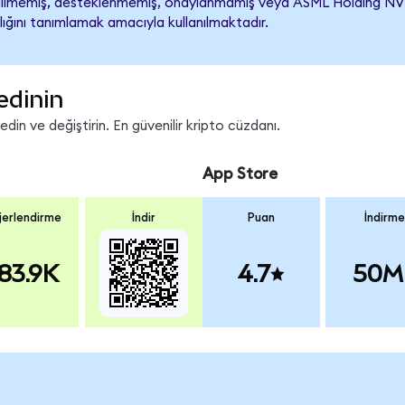
lmemiş, desteklenmemiş, onaylanmamış veya ASML Holding NV ile il
lığını tanımlamak amacıyla kullanılmaktadır.
edinin
in ve değiştirin. En güvenilir kripto cüzdanı.
App Store
erlendirme
İndir
Puan
İndirme
83.9K
4.7
50M