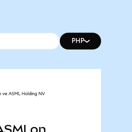
PHP
on ve ASML Holding NV
ASMLon