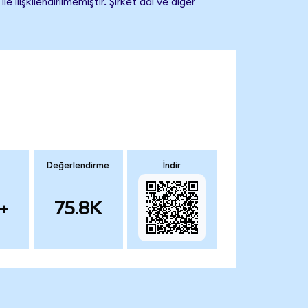
işkilendirilmemiştir. Şirket adı ve diğer
Değerlendirme
İndir
+
75.8K