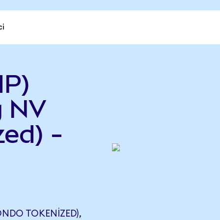
ci
HP)
g NV
ed) -
ONDO TOKENIZED),