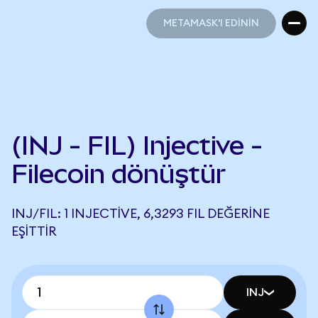
METAMASK'I EDİNİN
METAMASK'I EDİNİN
(INJ - FIL) Injective -
Filecoin dönüştür
INJ/FIL: 1 INJECTIVE, 6,3293 FIL DEĞERINE
EŞITTIR
INJ