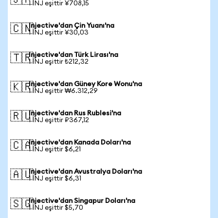
🇯🇵
1 INJ eşittir ¥708,15
Injective'dan Çin Yuanı'na
🇨🇳
1 INJ eşittir ¥30,03
Injective'dan Türk Lirası'na
🇹🇷
1 INJ eşittir ₺212,32
Injective'dan Güney Kore Wonu'na
🇰🇷
1 INJ eşittir ₩6.312,29
Injective'dan Rus Rublesi'na
🇷🇺
1 INJ eşittir ₽367,12
Injective'dan Kanada Doları'na
🇨🇦
1 INJ eşittir $6,21
Injective'dan Avustralya Doları'na
🇦🇺
1 INJ eşittir $6,31
Injective'dan Singapur Doları'na
🇸🇬
1 INJ eşittir $5,70