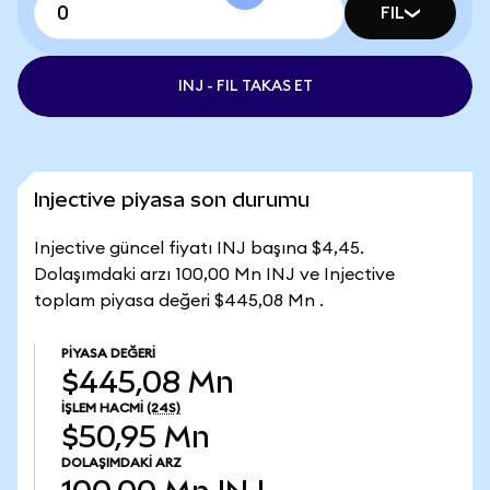
FIL
INJ - FIL TAKAS ET
Injective piyasa son durumu
Injective güncel fiyatı INJ başına $4,45.
Dolaşımdaki arzı 100,00 Mn INJ ve Injective
toplam piyasa değeri $445,08 Mn .
PIYASA DEĞERI
$445,08 Mn
İŞLEM HACMI
(24S)
$50,95 Mn
DOLAŞIMDAKI ARZ