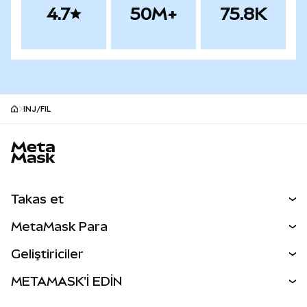
4.7
50M+
75.8K
INJ/FIL
MetaMask site alt bilgisi
Takas et
Takas İşlemleri
MetaMask Para
Tahmin Et
YENİ
Kripto Al
Geliştiriciler
Perps
YENİ
MetaMask Kart
Dökümantasyon
METAMASK'İ EDİN
RWA'lar
mUSD
YENİ
Kontrol Paneli
İşlem Kalkanı