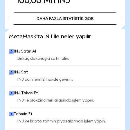
100,00 Mn
INJ
DAHA FAZLA İSTATİSTİK GÖR
DAHA FAZLA İSTATİSTİK GÖR
MetaMask'ta INJ ile neler yapılır
INJ Satın Al
Birkaç dokunuşla satın alın.
INJ Sat
INJ coin'lerinizi nakde çevirin.
INJ Takas Et
INJ ile blokzincirleri arasında işlem yapın.
Tahmin Et
INJ ve kripto tahmin piyasalarında işlem yapın.