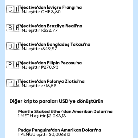
Injective'dan İsviçre Frangı'na
🇨🇭
1 INJ eşittir CHF 3,60
Injective'dan Brezilya Reali'na
🇧🇷
1 INJ eşittir R$22,77
Injective'dan Bangladeş Takası'na
🇧🇩
1 INJ eşittir ৳549,97
Injective'dan Filipin Pezosu'na
🇵🇭
1 INJ eşittir ₱270,93
Injective'dan Polonya Zlotisi'na
🇵🇱
1 INJ eşittir zł 16,59
Diğer kripto paraları USD'ye dönüştürün
Mantle Staked Ether'dan Amerikan Doları'na
1 METH eşittir $2.063,13
Pudgy Penguins'dan Amerikan Doları'na
1 PENGU eşittir $0,006613