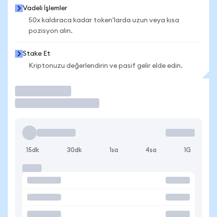
Vadeli İşlemler
50x kaldıraca kadar token'larda uzun veya kısa
pozisyon alın.
Stake Et
Kriptonuzu değerlendirin ve pasif gelir elde edin.
İşlem Yap
15dk
30dk
1sa
4sa
1G