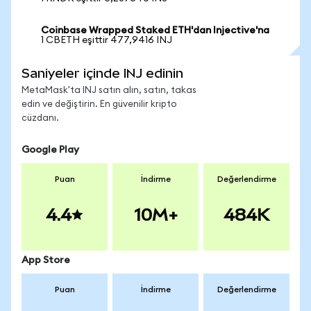
Coinbase Wrapped Staked ETH'dan Injective'na
1 CBETH eşittir 477,9416 INJ
Saniyeler içinde INJ edinin
MetaMask'ta INJ satın alın, satın, takas
edin ve değiştirin. En güvenilir kripto
cüzdanı.
Google Play
Puan
İndirme
Değerlendirme
4.4
10M+
484K
App Store
Puan
İndirme
Değerlendirme