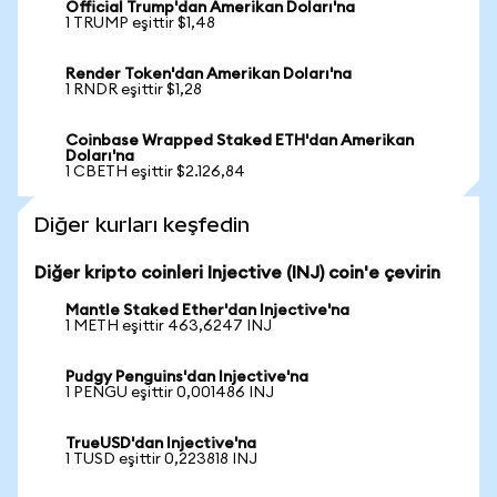
Official Trump'dan Amerikan Doları'na
1 TRUMP eşittir $1,48
Render Token'dan Amerikan Doları'na
1 RNDR eşittir $1,28
Coinbase Wrapped Staked ETH'dan Amerikan
Doları'na
1 CBETH eşittir $2.126,84
Diğer kurları keşfedin
Diğer kripto coinleri Injective (INJ) coin'e çevirin
Mantle Staked Ether'dan Injective'na
1 METH eşittir 463,6247 INJ
Pudgy Penguins'dan Injective'na
1 PENGU eşittir 0,001486 INJ
TrueUSD'dan Injective'na
1 TUSD eşittir 0,223818 INJ