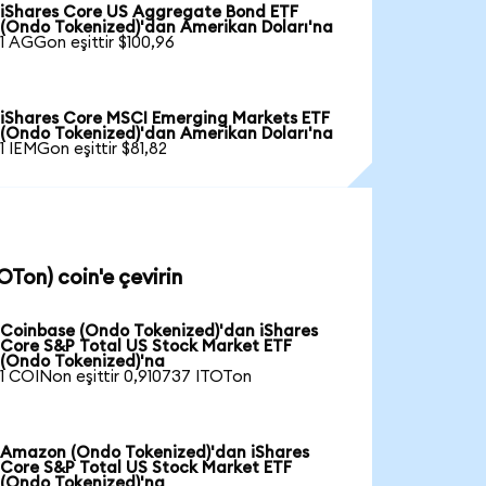
iShares Core US Aggregate Bond ETF
(Ondo Tokenized)'dan Amerikan Doları'na
1 AGGon eşittir $100,96
iShares Core MSCI Emerging Markets ETF
(Ondo Tokenized)'dan Amerikan Doları'na
1 IEMGon eşittir $81,82
Ton) coin'e çevirin
Coinbase (Ondo Tokenized)'dan iShares
Core S&P Total US Stock Market ETF
(Ondo Tokenized)'na
1 COINon eşittir 0,910737 ITOTon
Amazon (Ondo Tokenized)'dan iShares
Core S&P Total US Stock Market ETF
(Ondo Tokenized)'na