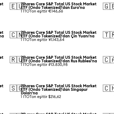
et
iShares Core S&P Total US Stock Market
🇪🇺
🇬
ETF (Ondo Tokenized)'dan Euro'na
1 ITOTon eşittir €146,66
et
iShares Core S&P Total US Stock Market
🇨🇳
🇹
na
ETF (Ondo Tokenized)'dan Çin Yuanı'na
1 ITOTon eşittir ¥1.143,64
et
iShares Core S&P Total US Stock Market
🇷🇺
🇨
ETF (Ondo Tokenized)'dan Rus Rublesi'na
1 ITOTon eşittir ₽13.830,98
et
iShares Core S&P Total US Stock Market
🇸🇬
🇨
ETF (Ondo Tokenized)'dan Singapur
Doları'na
1 ITOTon eşittir $216,62