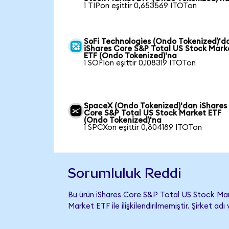
1 TIPon eşittir 0,653569 ITOTon
SoFi Technologies (Ondo Tokenized)'d
iShares Core S&P Total US Stock Mark
ETF (Ondo Tokenized)'na
1 SOFIon eşittir 0,108319 ITOTon
SpaceX (Ondo Tokenized)'dan iShares
Core S&P Total US Stock Market ETF
(Ondo Tokenized)'na
1 SPCXon eşittir 0,804189 ITOTon
Sorumluluk Reddi
Bu ürün iShares Core S&P Total US Stock Ma
Market ETF ile ilişkilendirilmemiştir. Şirket a