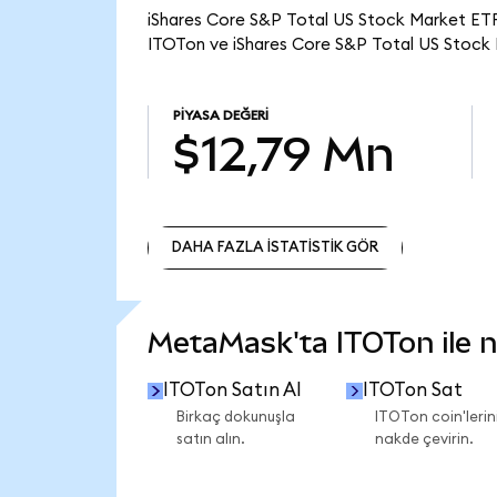
iShares Core S&P Total US Stock Market ETF 
ITOTon ve iShares Core S&P Total US Stock 
PIYASA DEĞERI
$12,79 Mn
DAHA FAZLA İSTATİSTİK GÖR
DAHA FAZLA İSTATİSTİK GÖR
MetaMask'ta ITOTon ile ne
ITOTon Satın Al
ITOTon Sat
Birkaç dokunuşla
ITOTon coin'lerini
satın alın.
nakde çevirin.