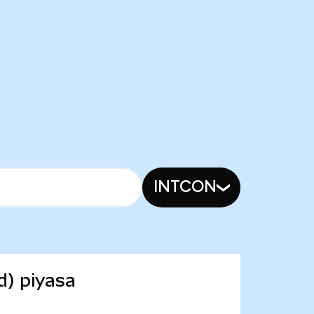
INTCON
d) piyasa