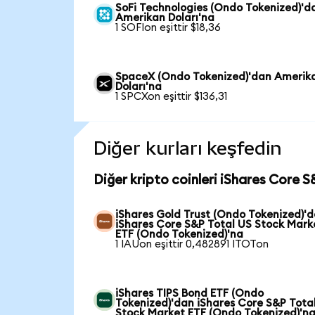
SoFi Technologies (Ondo Tokenized)'d
Amerikan Doları'na
1 SOFIon eşittir $18,36
SpaceX (Ondo Tokenized)'dan Amerik
Doları'na
1 SPCXon eşittir $136,31
Diğer kurları keşfedin
Diğer kripto coinleri iShares Core 
iShares Gold Trust (Ondo Tokenized)'
iShares Core S&P Total US Stock Mark
ETF (Ondo Tokenized)'na
1 IAUon eşittir 0,482891 ITOTon
iShares TIPS Bond ETF (Ondo
Tokenized)'dan iShares Core S&P Tota
Stock Market ETF (Ondo Tokenized)'n