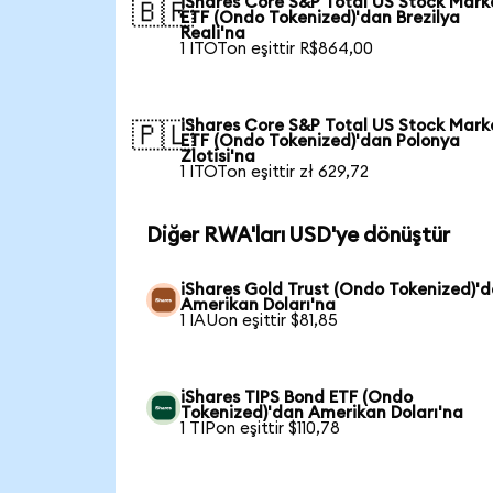
iShares Core S&P Total US Stock Mark
🇧🇷
ETF (Ondo Tokenized)'dan Brezilya
Reali'na
1 ITOTon eşittir R$864,00
iShares Core S&P Total US Stock Mark
🇵🇱
ETF (Ondo Tokenized)'dan Polonya
Zlotisi'na
1 ITOTon eşittir zł 629,72
Diğer RWA'ları USD'ye dönüştür
iShares Gold Trust (Ondo Tokenized)'
Amerikan Doları'na
1 IAUon eşittir $81,85
iShares TIPS Bond ETF (Ondo
Tokenized)'dan Amerikan Doları'na
1 TIPon eşittir $110,78