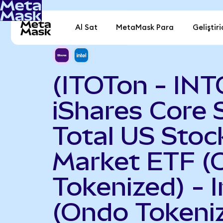
Al Sat
MetaMask Para
Geliştiri
(ITOTon - INT
iShares Core
Total US Stoc
Market ETF (
Tokenized) - I
(Ondo Tokeni