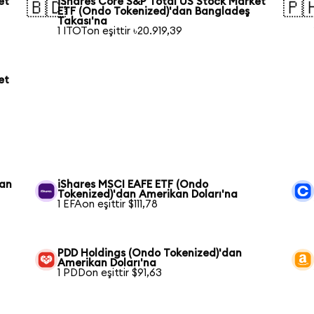
et
iShares Core S&P Total US Stock Market
🇧🇩
🇵
ETF (Ondo Tokenized)'dan Bangladeş
Takası'na
1 ITOTon eşittir ৳20.919,39
et
dan
iShares MSCI EAFE ETF (Ondo
Tokenized)'dan Amerikan Doları'na
1 EFAon eşittir $111,78
PDD Holdings (Ondo Tokenized)'dan
Amerikan Doları'na
1 PDDon eşittir $91,63