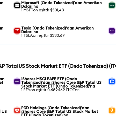
an
Microsoft (Ondo Tokenized)'dan Amerikan
Doları'na
1 MSFTon eşittir $501,43
an
Tesla (Ondo Tokenized)'dan Amerikan
Doları'na
1 TSLAon eşittir $330,69
S&P Total US Stock Market ETF (Ondo Tokenized) (ITO
dan
iShares MSCI EAFE ETF (Ondo
et
Tokenized)'dan iShares Core S&P Total US
Stock Market ETF (Ondo Tokenized)'na
1 EFAon eşittir 0,659469 ITOTon
PDD Holdings (Ondo Tokenized)'dan
l US
iShares Core S&P Total US Stock Market
a
ETF (Ondo Tokenized)'na