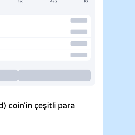
1sa
4sa
1G
coin'in çeşitli para