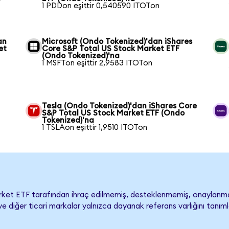
1 PDDon eşittir 0,540590 ITOTon
an
Microsoft (Ondo Tokenized)'dan iShares
et
Core S&P Total US Stock Market ETF
(Ondo Tokenized)'na
1 MSFTon eşittir 2,9583 ITOTon
Tesla (Ondo Tokenized)'dan iShares Core
S&P Total US Stock Market ETF (Ondo
Tokenized)'na
1 TSLAon eşittir 1,9510 ITOTon
rket ETF tarafından ihraç edilmemiş, desteklenmemiş, onaylanm
dı ve diğer ticari markalar yalnızca dayanak referans varlığını tan