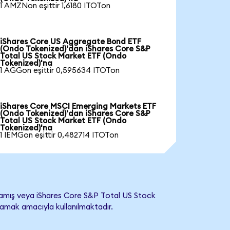
1 AMZNon eşittir 1,6180 ITOTon
iShares Core US Aggregate Bond ETF
(Ondo Tokenized)'dan iShares Core S&P
Total US Stock Market ETF (Ondo
Tokenized)'na
1 AGGon eşittir 0,595634 ITOTon
iShares Core MSCI Emerging Markets ETF
(Ondo Tokenized)'dan iShares Core S&P
Total US Stock Market ETF (Ondo
Tokenized)'na
1 IEMGon eşittir 0,482714 ITOTon
amış veya iShares Core S&P Total US Stock
ımlamak amacıyla kullanılmaktadır.