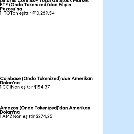
iShares Core S&P Total US Stock Market

ETF (Ondo Tokenized)'dan Filipin
Pezosu'na
1 ITOTon eşittir ₱10.289,54
Coinbase (Ondo Tokenized)'dan Amerikan
Doları'na
1 COINon eşittir $154,37
Amazon (Ondo Tokenized)'dan Amerikan
Doları'na
1 AMZNon eşittir $274,25