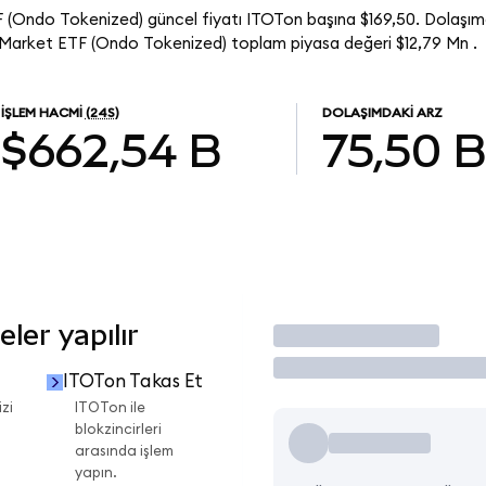
(Ondo Tokenized) güncel fiyatı ITOTon başına $169,50. Dolaşımd
Market ETF (Ondo Tokenized) toplam piyasa değeri $12,79 Mn .
İŞLEM HACMI
(24S)
DOLAŞIMDAKI ARZ
$662,54 B
75,50 B
ler yapılır
İşlem Yap
ITOTon Takas Et
zi
ITOTon ile
blokzincirleri
arasında işlem
yapın.