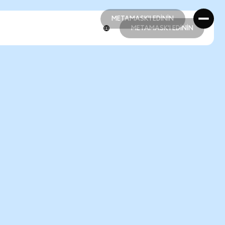
METAMASK'I EDİNİN
METAMASK'I EDİNİN
METAMASK'I EDİNİN
METAMASK'I EDİNİN