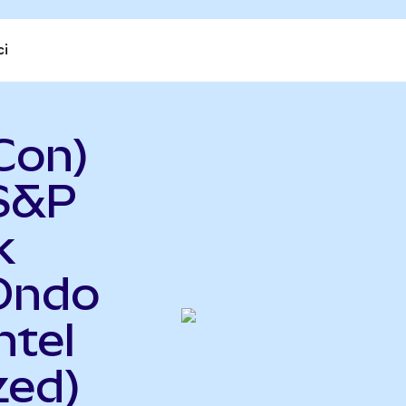
ci
Con)
 S&P
k
Ondo
ntel
zed)