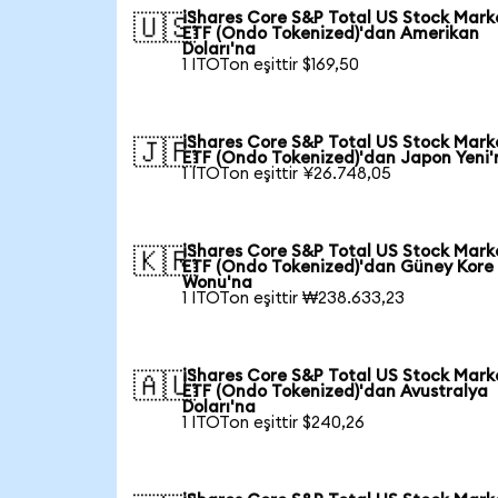
iShares Core S&P Total US Stock Mark
🇺🇸
ETF (Ondo Tokenized)'dan Amerikan
Doları'na
1 ITOTon eşittir $169,50
iShares Core S&P Total US Stock Mark
🇯🇵
ETF (Ondo Tokenized)'dan Japon Yeni'
1 ITOTon eşittir ¥26.748,05
iShares Core S&P Total US Stock Mark
🇰🇷
ETF (Ondo Tokenized)'dan Güney Kore
Wonu'na
1 ITOTon eşittir ₩238.633,23
iShares Core S&P Total US Stock Mark
🇦🇺
ETF (Ondo Tokenized)'dan Avustralya
Doları'na
1 ITOTon eşittir $240,26