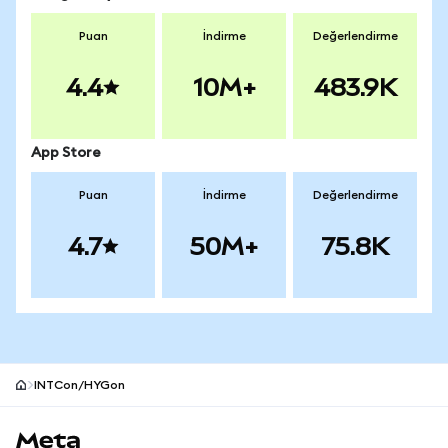
Puan
İndirme
Değerlendirme
4.4
10M+
483.9K
App Store
Puan
İndirme
Değerlendirme
4.7
50M+
75.8K
INTCon/HYGon
MetaMask site alt bilgisi