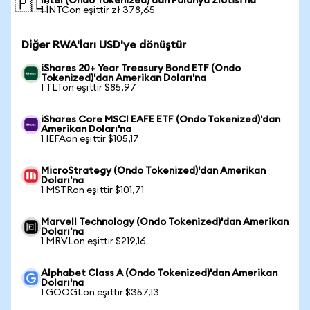
Intel (Ondo Tokenized)'dan Polonya Zlotisi'na
🇵🇱
1 INTCon eşittir zł 378,65
Diğer RWA'ları USD'ye dönüştür
iShares 20+ Year Treasury Bond ETF (Ondo
Tokenized)'dan Amerikan Doları'na
1 TLTon eşittir $85,97
iShares Core MSCI EAFE ETF (Ondo Tokenized)'dan
Amerikan Doları'na
1 IEFAon eşittir $105,17
MicroStrategy (Ondo Tokenized)'dan Amerikan
Doları'na
1 MSTRon eşittir $101,71
Marvell Technology (Ondo Tokenized)'dan Amerikan
Doları'na
1 MRVLon eşittir $219,16
Alphabet Class A (Ondo Tokenized)'dan Amerikan
Doları'na
1 GOOGLon eşittir $357,13