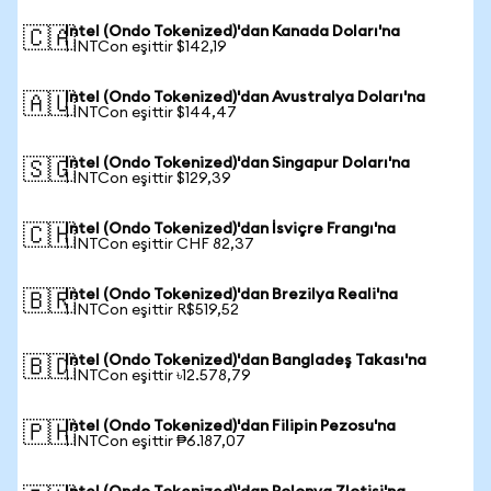
Intel (Ondo Tokenized)'dan Kanada Doları'na
🇨🇦
1 INTCon eşittir $142,19
Intel (Ondo Tokenized)'dan Avustralya Doları'na
🇦🇺
1 INTCon eşittir $144,47
Intel (Ondo Tokenized)'dan Singapur Doları'na
🇸🇬
1 INTCon eşittir $129,39
Intel (Ondo Tokenized)'dan İsviçre Frangı'na
🇨🇭
1 INTCon eşittir CHF 82,37
Intel (Ondo Tokenized)'dan Brezilya Reali'na
🇧🇷
1 INTCon eşittir R$519,52
Intel (Ondo Tokenized)'dan Bangladeş Takası'na
🇧🇩
1 INTCon eşittir ৳12.578,79
Intel (Ondo Tokenized)'dan Filipin Pezosu'na
🇵🇭
1 INTCon eşittir ₱6.187,07