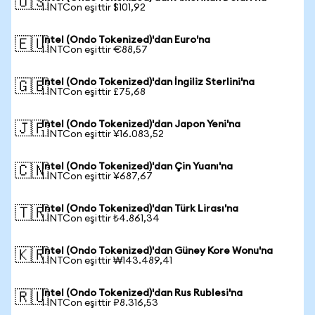
🇺🇸
1 INTCon eşittir $101,92
Intel (Ondo Tokenized)'dan Euro'na
🇪🇺
1 INTCon eşittir €88,57
Intel (Ondo Tokenized)'dan İngiliz Sterlini'na
🇬🇧
1 INTCon eşittir £75,68
Intel (Ondo Tokenized)'dan Japon Yeni'na
🇯🇵
1 INTCon eşittir ¥16.083,52
Intel (Ondo Tokenized)'dan Çin Yuanı'na
🇨🇳
1 INTCon eşittir ¥687,67
Intel (Ondo Tokenized)'dan Türk Lirası'na
🇹🇷
1 INTCon eşittir ₺4.861,34
Intel (Ondo Tokenized)'dan Güney Kore Wonu'na
🇰🇷
1 INTCon eşittir ₩143.489,41
Intel (Ondo Tokenized)'dan Rus Rublesi'na
🇷🇺
1 INTCon eşittir ₽8.316,53