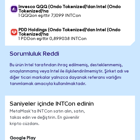
Invesco QQQ (Ondo Tokenized)'dan Intel (Ondo
Tokenized)'na
1 QQQon eşittir 7,1099 INTCon
PDD Holdings (Ondo Tokenized)'dan Intel (Ondo
Tokenized)'na
1 PDDon eşittir 0,899038 INTCon
Sorumluluk Reddi
Bu ürün Intel tarafından ihraç edilmemiş, desteklenmemiş,
onaylanmamış veya Intel ile ilişkilendirilmemiştir. Şirket adı ve
diğer ticari markalar yalnızca dayanak referans varlığını
tanımlamak amacıyla kullanılmaktadır.
Saniyeler içinde INTCon edinin
MetaMask'ta INTCon satın alın, satın,
takas edin ve değiştirin. En güvenilir
kripto cüzdanı.
Google Play