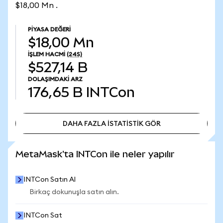
$18,00 Mn .
PIYASA DEĞERI
$18,00 Mn
İŞLEM HACMI
(24S)
$527,14 B
DOLAŞIMDAKI ARZ
176,65 B
INTCon
DAHA FAZLA İSTATİSTİK GÖR
DAHA FAZLA İSTATİSTİK GÖR
MetaMask'ta INTCon ile neler yapılır
INTCon Satın Al
Birkaç dokunuşla satın alın.
INTCon Sat