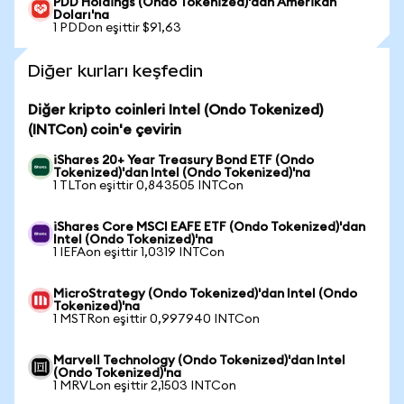
PDD Holdings (Ondo Tokenized)'dan Amerikan
Doları'na
1 PDDon eşittir $91,63
Diğer kurları keşfedin
Diğer kripto coinleri Intel (Ondo Tokenized)
(INTCon) coin'e çevirin
iShares 20+ Year Treasury Bond ETF (Ondo
Tokenized)'dan Intel (Ondo Tokenized)'na
1 TLTon eşittir 0,843505 INTCon
iShares Core MSCI EAFE ETF (Ondo Tokenized)'dan
Intel (Ondo Tokenized)'na
1 IEFAon eşittir 1,0319 INTCon
MicroStrategy (Ondo Tokenized)'dan Intel (Ondo
Tokenized)'na
1 MSTRon eşittir 0,997940 INTCon
Marvell Technology (Ondo Tokenized)'dan Intel
(Ondo Tokenized)'na
1 MRVLon eşittir 2,1503 INTCon