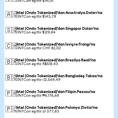
1 INTCon eşittir $141,51
Intel (Ondo Tokenized)'dan Avustralya Doları'na
🇦🇺
1 INTCon eşittir $143,78
Intel (Ondo Tokenized)'dan Singapur Doları'na
🇸🇬
1 INTCon eşittir $129,84
Intel (Ondo Tokenized)'dan İsviçre Frangı'na
🇨🇭
1 INTCon eşittir CHF 82,02
Intel (Ondo Tokenized)'dan Brezilya Reali'na
🇧🇷
1 INTCon eşittir R$518,43
Intel (Ondo Tokenized)'dan Bangladeş Takası'na
🇧🇩
1 INTCon eşittir ৳12.569,49
Intel (Ondo Tokenized)'dan Filipin Pezosu'na
🇵🇭
1 INTCon eşittir ₱6.176,68
Intel (Ondo Tokenized)'dan Polonya Zlotisi'na
🇵🇱
1 INTCon eşittir zł 377,63