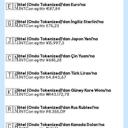
Intel (Ondo Tokenized)'dan Euro'na
🇪🇺
1 INTCon eşittir €87,84
Intel (Ondo Tokenized)'dan İngiliz Sterlini'na
🇬🇧
1 INTCon eşittir £75,23
Intel (Ondo Tokenized)'dan Japon Yeni'na
🇯🇵
1 INTCon eşittir ¥15.997,3
Intel (Ondo Tokenized)'dan Çin Yuanı'na
🇨🇳
1 INTCon eşittir ¥685,28
Intel (Ondo Tokenized)'dan Türk Lirası'na
🇹🇷
1 INTCon eşittir ₺4.843,67
Intel (Ondo Tokenized)'dan Güney Kore Wonu'na
🇰🇷
1 INTCon eşittir ₩143.172,78
Intel (Ondo Tokenized)'dan Rus Rublesi'na
🇷🇺
1 INTCon eşittir ₽8.355,09
Intel (Ondo Tokenized)'dan Kanada Doları'na
🇨🇦