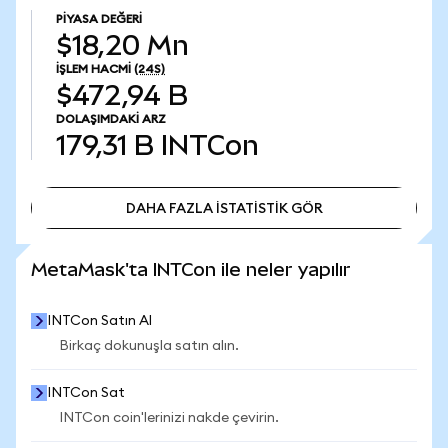
PIYASA DEĞERI
$18,20 Mn
İŞLEM HACMI
(24S)
$472,94 B
DOLAŞIMDAKI ARZ
179,31 B
INTCon
DAHA FAZLA İSTATİSTİK GÖR
DAHA FAZLA İSTATİSTİK GÖR
MetaMask'ta INTCon ile neler yapılır
INTCon Satın Al
Birkaç dokunuşla satın alın.
INTCon Sat
INTCon coin'lerinizi nakde çevirin.