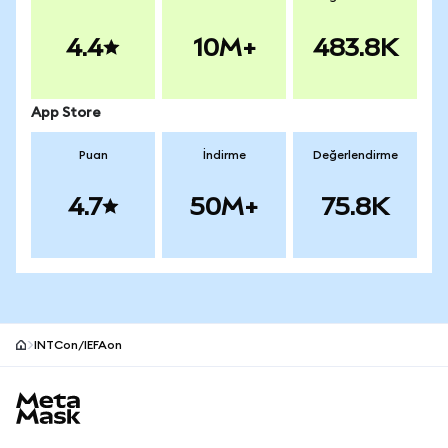
4.4
10M+
483.8K
App Store
Puan
İndirme
Değerlendirme
4.7
50M+
75.8K
INTCon/IEFAon
MetaMask site alt bilgisi