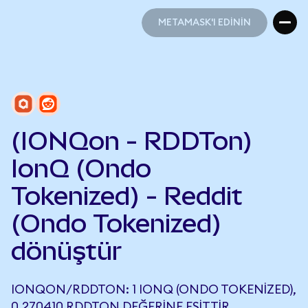
METAMASK'I EDİNİN
METAMASK'I EDİNİN
(IONQon - RDDTon)
IonQ (Ondo
Tokenized) - Reddit
(Ondo Tokenized)
dönüştür
IONQON/RDDTON: 1 IONQ (ONDO TOKENIZED),
0,270410 RDDTON DEĞERINE EŞITTIR