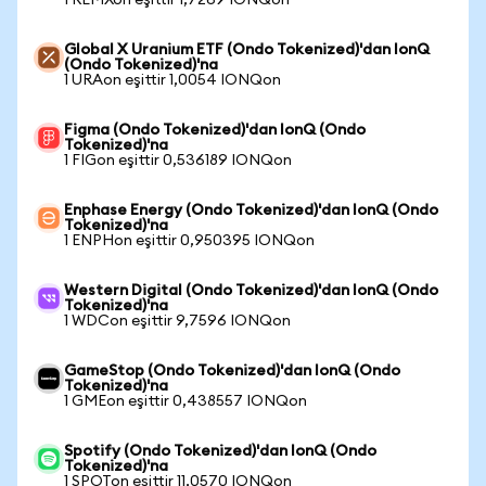
1 REMXon eşittir 1,7269 IONQon
Global X Uranium ETF (Ondo Tokenized)'dan IonQ
(Ondo Tokenized)'na
1 URAon eşittir 1,0054 IONQon
Figma (Ondo Tokenized)'dan IonQ (Ondo
Tokenized)'na
1 FIGon eşittir 0,536189 IONQon
Enphase Energy (Ondo Tokenized)'dan IonQ (Ondo
Tokenized)'na
1 ENPHon eşittir 0,950395 IONQon
Western Digital (Ondo Tokenized)'dan IonQ (Ondo
Tokenized)'na
1 WDCon eşittir 9,7596 IONQon
GameStop (Ondo Tokenized)'dan IonQ (Ondo
Tokenized)'na
1 GMEon eşittir 0,438557 IONQon
Spotify (Ondo Tokenized)'dan IonQ (Ondo
Tokenized)'na
1 SPOTon eşittir 11,0570 IONQon