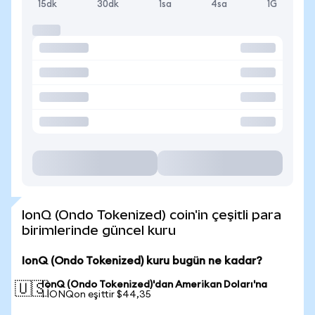
15dk
30dk
1sa
4sa
1G
IonQ (Ondo Tokenized) coin'in çeşitli para
birimlerinde güncel kuru
IonQ (Ondo Tokenized) kuru bugün ne kadar?
IonQ (Ondo Tokenized)'dan Amerikan Doları'na
🇺🇸
1 IONQon eşittir $44,35