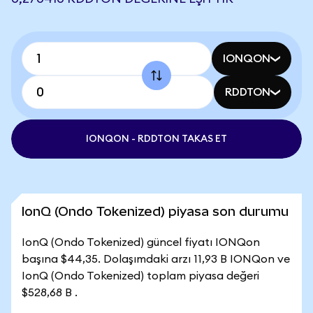
IONQON
RDDTON
IONQON - RDDTON TAKAS ET
IonQ (Ondo Tokenized) piyasa son durumu
IonQ (Ondo Tokenized) güncel fiyatı IONQon
başına $44,35. Dolaşımdaki arzı 11,93 B IONQon ve
IonQ (Ondo Tokenized) toplam piyasa değeri
$528,68 B .