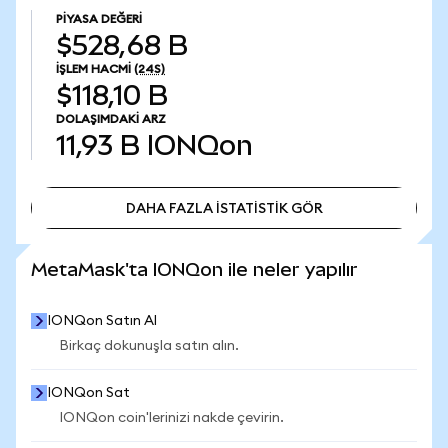
PIYASA DEĞERI
$528,68 B
İŞLEM HACMI
(24S)
$118,10 B
DOLAŞIMDAKI ARZ
11,93 B
IONQon
DAHA FAZLA İSTATİSTİK GÖR
DAHA FAZLA İSTATİSTİK GÖR
MetaMask'ta IONQon ile neler yapılır
IONQon Satın Al
Birkaç dokunuşla satın alın.
IONQon Sat
IONQon coin'lerinizi nakde çevirin.