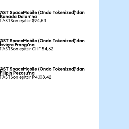
AST SpaceMobile (Ondo Tokenized)'dan

Kanada Doları'na
1 ASTSon eşittir $94,53
AST SpaceMobile (Ondo Tokenized)'dan

İsviçre Frangı'na
1 ASTSon eşittir CHF 54,62
AST SpaceMobile (Ondo Tokenized)'dan

Filipin Pezosu'na
1 ASTSon eşittir ₱4.103,42