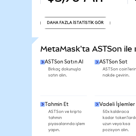
DAHA FAZLA İSTATİSTİK GÖR
DAHA FAZLA İSTATİSTİK GÖR
MetaMask'ta ASTSon ile ne
ASTSon Satın Al
ASTSon Sat
Birkaç dokunuşla
ASTSon coin'lerin
satın alın.
nakde çevirin.
Tahmin Et
Vadeli İşlemler
ASTSon ve kripto
50x kaldıraca
tahmin
kadar token'lard
piyasalarında işlem
uzun veya kısa
yapın.
pozisyon alın.