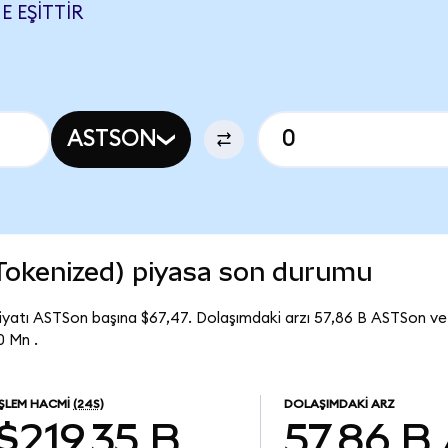
E EŞITTIR
ASTSON
Tokenized) piyasa son durumu
yatı ASTSon başına $67,47. Dolaşımdaki arzı 57,86 B ASTSon v
0 Mn .
İŞLEM HACMI
(24S)
DOLAŞIMDAKI ARZ
$219,35 B
57,86 B