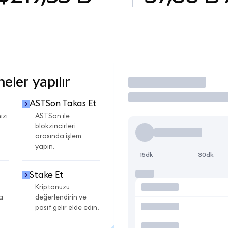
ler yapılır
İşlem Yap
ASTSon Takas Et
izi
ASTSon ile
blokzincirleri
arasında işlem
yapın.
15dk
30dk
Stake Et
Kriptonuzu
a
değerlendirin ve
pasif gelir elde edin.