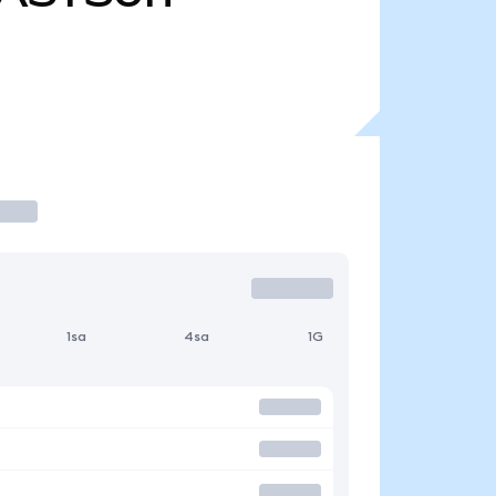
1sa
4sa
1G