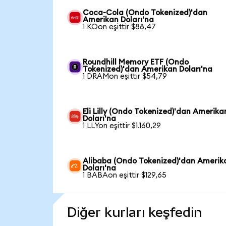
Coca-Cola (Ondo Tokenized)'dan
Amerikan Doları'na
1 KOon eşittir $88,47
Roundhill Memory ETF (Ondo
Tokenized)'dan Amerikan Doları'na
1 DRAMon eşittir $54,79
Eli Lilly (Ondo Tokenized)'dan Amerika
Doları'na
1 LLYon eşittir $1.160,29
Alibaba (Ondo Tokenized)'dan Amerik
Doları'na
1 BABAon eşittir $129,65
Diğer kurları keşfedin