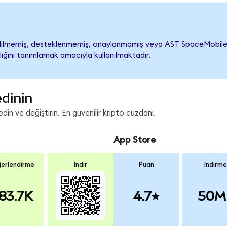
lmemiş, desteklenmemiş, onaylanmamış veya AST SpaceMobile ile il
lığını tanımlamak amacıyla kullanılmaktadır.
edinin
in ve değiştirin. En güvenilir kripto cüzdanı.
App Store
erlendirme
İndir
Puan
İndirme
83.7K
4.7
50M