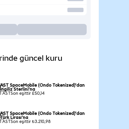
erinde güncel kuru
AST SpaceMobile (Ondo Tokenized)'dan

İngiliz Sterlini'na
1 ASTSon eşittir £50,14
AST SpaceMobile (Ondo Tokenized)'dan

Türk Lirası'na
1 ASTSon eşittir ₺3.210,98