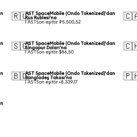
an
AST SpaceMobile (Ondo Tokenized)'dan
🇷🇺
🇨
Rus Rublesi'na
1 ASTSon eşittir ₽5.500,52
an
AST SpaceMobile (Ondo Tokenized)'dan
🇸🇬
🇨
Singapur Doları'na
1 ASTSon eşittir $86,50
an
AST SpaceMobile (Ondo Tokenized)'dan
🇧🇩
🇵
Bangladeş Takası'na
1 ASTSon eşittir ৳8.339,17
an