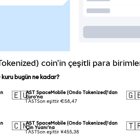
enized) coin'in çeşitli para biriml
kuru bugün ne kadar?
an
AST SpaceMobile (Ondo Tokenized)'dan
🇪🇺
🇬
Euro'na
1 ASTSon eşittir €58,47
an
AST SpaceMobile (Ondo Tokenized)'dan
🇨🇳
🇹
Çin Yuanı'na
1 ASTSon eşittir ¥455,38