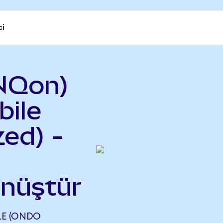
ci
NQon)
ile
ed) -
önüştür
LE (ONDO