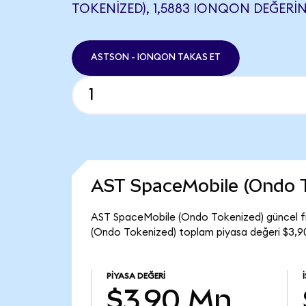
TOKENIZED), 1,5883 IONQON DEĞERIN
ASTSON - IONQON TAKAS ET
AST SpaceMobile (Ondo 
AST SpaceMobile (Ondo Tokenized) güncel fi
(Ondo Tokenized) toplam piyasa değeri $3,9
PIYASA DEĞERI
$3,90 Mn