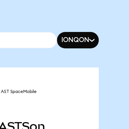
IONQON
e AST SpaceMobile
ASTSon