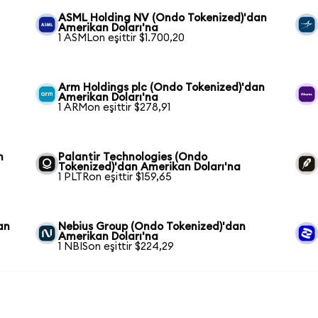
ASML Holding NV (Ondo Tokenized)'dan
Amerikan Doları'na
1 ASMLon eşittir $1.700,20
Arm Holdings plc (Ondo Tokenized)'dan
Amerikan Doları'na
1 ARMon eşittir $278,91
n
Palantir Technologies (Ondo
Tokenized)'dan Amerikan Doları'na
1 PLTRon eşittir $159,65
an
Nebius Group (Ondo Tokenized)'dan
Amerikan Doları'na
1 NBISon eşittir $224,29