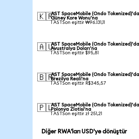
AST SpaceMobile (Ondo Tokenized)'d
🇰🇷
Güney Kore Wonu'na
1 ASTSon eşittir ₩96.131,11
AST SpaceMobile (Ondo Tokenized)'d
🇦🇺
Avustralya Doları'na
1 ASTSon eşittir $95,81
AST SpaceMobile (Ondo Tokenized)'d
🇧🇷
Brezilya Reali'na
1 ASTSon eşittir R$345,57
AST SpaceMobile (Ondo Tokenized)'d
🇵🇱
Polonya Zlotisi'na
1 ASTSon eşittir zł 251,21
Diğer RWA'ları USD'ye dönüştür