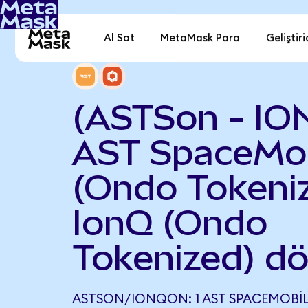
Al Sat
MetaMask Para
Geliştiri
(ASTSon - IO
AST SpaceMob
(Ondo Tokeniz
IonQ (Ondo
Tokenized) d
ASTSON/IONQON: 1 AST SPACEMOBI