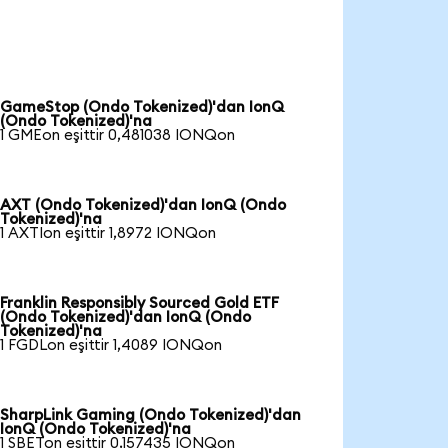
GameStop (Ondo Tokenized)'dan IonQ
(Ondo Tokenized)'na
1 GMEon eşittir 0,481038 IONQon
AXT (Ondo Tokenized)'dan IonQ (Ondo
Tokenized)'na
1 AXTIon eşittir 1,8972 IONQon
Franklin Responsibly Sourced Gold ETF
(Ondo Tokenized)'dan IonQ (Ondo
Tokenized)'na
1 FGDLon eşittir 1,4089 IONQon
SharpLink Gaming (Ondo Tokenized)'dan
IonQ (Ondo Tokenized)'na
1 SBETon eşittir 0,157435 IONQon