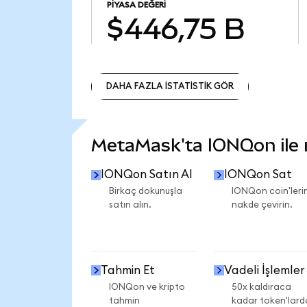
PIYASA DEĞERI
$446,75 B
DAHA FAZLA İSTATİSTİK GÖR
DAHA FAZLA İSTATİSTİK GÖR
MetaMask'ta IONQon ile ne
IONQon Satın Al
IONQon Sat
Birkaç dokunuşla
IONQon coin'lerin
satın alın.
nakde çevirin.
Tahmin Et
Vadeli İşlemler
IONQon ve kripto
50x kaldıraca
tahmin
kadar token'lard