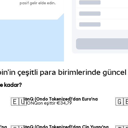
pasif gelir elde edin.
n'in çeşitli para birimlerinde güncel
ne kadar?
IonQ (Ondo Tokenized)'dan Euro'na
🇪🇺
🇬
1 IONQon eşittir €34,79
i'na
IonQ (Ondo Tokenized)'dan Çin Yuanı'na