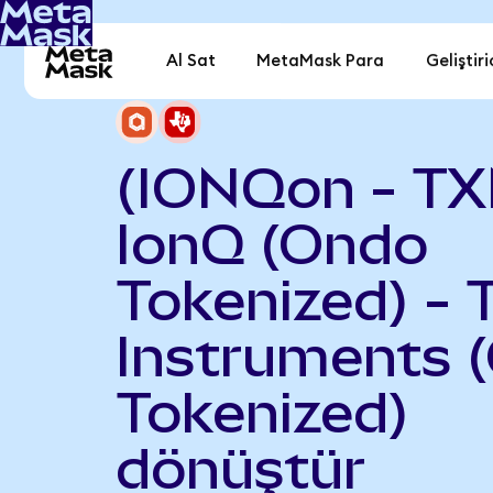
Al Sat
MetaMask Para
Geliştiri
(IONQon - T
IonQ (Ondo
Tokenized) - 
Instruments 
Tokenized)
dönüştür