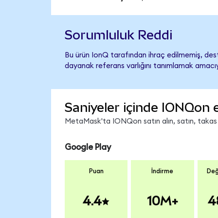
Sorumluluk Reddi
Bu ürün IonQ tarafından ihraç edilmemiş, deste
dayanak referans varlığını tanımlamak amacıyl
Saniyeler içinde IONQon 
MetaMask'ta IONQon satın alın, satın, takas ed
Google Play
Puan
İndirme
Değ
4.4
10M+
4