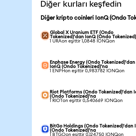
Diğer kurları keşfedin
Diğer kripto coinleri IonQ (Ondo To
Global X Uranium ETF (Ondo
Tokenized)'dan IonQ (Ondo Tokenized)
1 URAon eşittir 1,0848 IONQon
Enphase Energy (Ondo Tokenized)'dan
IonQ (Ondo Tokenized)'na
1 ENPHon eşittir 0,983782 IONQon
Riot Platforms (Ondo Tokenized)'dan 
(Ondo Tokenized)'na
1 RIOTon eşittir 0,540669 IONQon
BitGo Holdings (Ondo Tokenized)'dan 
(Ondo Tokenized)'na
1 BTGOon eşittir 0,124750 IONQon