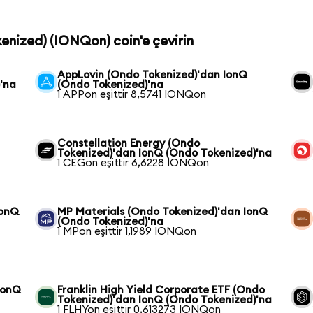
kenized) (IONQon) coin'e çevirin
AppLovin (Ondo Tokenized)'dan IonQ
'na
(Ondo Tokenized)'na
1 APPon eşittir 8,5741 IONQon
Constellation Energy (Ondo
Tokenized)'dan IonQ (Ondo Tokenized)'na
1 CEGon eşittir 6,6228 IONQon
IonQ
MP Materials (Ondo Tokenized)'dan IonQ
(Ondo Tokenized)'na
1 MPon eşittir 1,1989 IONQon
IonQ
Franklin High Yield Corporate ETF (Ondo
Tokenized)'dan IonQ (Ondo Tokenized)'na
1 FLHYon eşittir 0,613273 IONQon