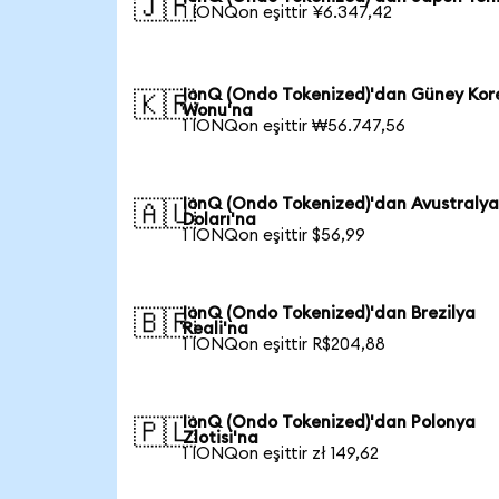
🇯🇵
1 IONQon eşittir ¥6.347,42
IonQ (Ondo Tokenized)'dan Güney Kor
🇰🇷
Wonu'na
1 IONQon eşittir ₩56.747,56
IonQ (Ondo Tokenized)'dan Avustraly
🇦🇺
Doları'na
1 IONQon eşittir $56,99
IonQ (Ondo Tokenized)'dan Brezilya
🇧🇷
Reali'na
1 IONQon eşittir R$204,88
IonQ (Ondo Tokenized)'dan Polonya
🇵🇱
Zlotisi'na
1 IONQon eşittir zł 149,62