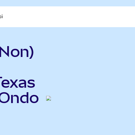
ci
XNon)
Texas
(Ondo