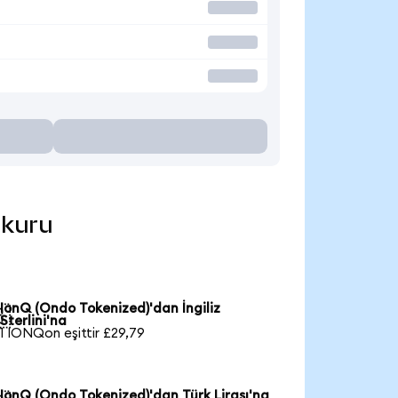
 kuru
IonQ (Ondo Tokenized)'dan İngiliz

Sterlini'na
1 IONQon eşittir £29,79
IonQ (Ondo Tokenized)'dan Türk Lirası'na