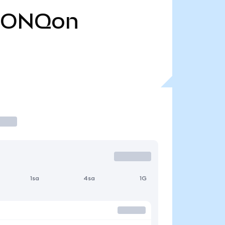
IONQon
1sa
4sa
1G