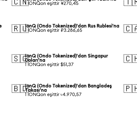
🇨🇳
🇹
1 IONQon eşittir ¥270,45
e
IonQ (Ondo Tokenized)'dan Rus Rublesi'na
🇷🇺
🇨
1 IONQon eşittir ₽3.286,65
a
IonQ (Ondo Tokenized)'dan Singapur
🇸🇬
🇨
Doları'na
1 IONQon eşittir $51,37
IonQ (Ondo Tokenized)'dan Bangladeş
🇧🇩
🇵
Takası'na
1 IONQon eşittir ৳4.970,57