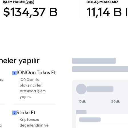
İŞLEM HACMI
(24S)
DOLAŞIMDAKI ARZ
$134,37 B
11,14 B
ler yapılır
İşlem Yap
IONQon Takas Et
izi
IONQon ile
blokzincirleri
arasında işlem
yapın.
15dk
30dk
Stake Et
Kriptonuzu
a
değerlendirin ve