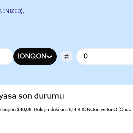
ENIZED),
IONQON
iyasa son durumu
 başına $40,08. Dolaşımdaki arzı 11,14 B IONQon ve IonQ (Ondo