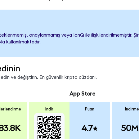
klenmemiş, onaylanmamış veya IonQ ile ilişkilendirilmemiştir. Şir
a kullanılmaktadır.
edinin
in ve değiştirin. En güvenilir kripto cüzdanı.
App Store
erlendirme
İndir
Puan
İndirme
83.8K
4.7
50M