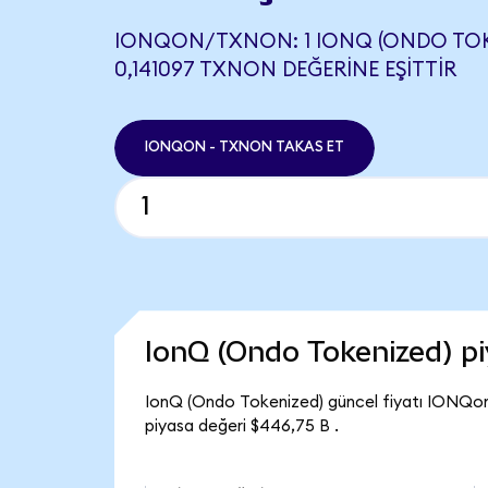
IONQON/TXNON: 1 IONQ (ONDO TOK
0,141097 TXNON DEĞERINE EŞITTIR
IONQON - TXNON TAKAS ET
IonQ (Ondo Tokenized) p
IonQ (Ondo Tokenized) güncel fiyatı IONQon
piyasa değeri $446,75 B .