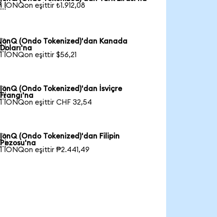

1 IONQon eşittir ₺1.912,08
IonQ (Ondo Tokenized)'dan Kanada

Doları'na
1 IONQon eşittir $56,21
IonQ (Ondo Tokenized)'dan İsviçre

Frangı'na
1 IONQon eşittir CHF 32,54
IonQ (Ondo Tokenized)'dan Filipin

Pezosu'na
1 IONQon eşittir ₱2.441,49