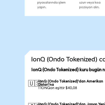
piyasalarında işlem
uzun veya kısa
yapın.
pozisyon alın.
IonQ (Ondo Tokenized) coi
IonQ (Ondo Tokenized) kuru bugün 
IonQ (Ondo Tokenized)'dan Amerikan
🇺🇸
Doları'na
1 IONQon eşittir $40,08
IonQ (Ondo Tokenized)'dan Japon Yen