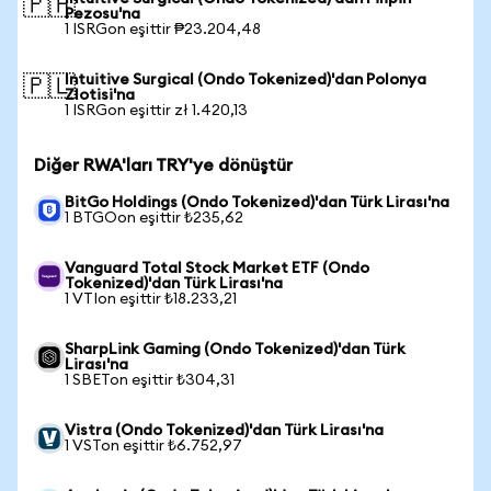
🇵🇭
Pezosu'na
1 ISRGon eşittir ₱23.204,48
Intuitive Surgical (Ondo Tokenized)'dan Polonya
🇵🇱
Zlotisi'na
1 ISRGon eşittir zł 1.420,13
Diğer RWA'ları TRY'ye dönüştür
BitGo Holdings (Ondo Tokenized)'dan Türk Lirası'na
1 BTGOon eşittir ₺235,62
Vanguard Total Stock Market ETF (Ondo
Tokenized)'dan Türk Lirası'na
1 VTIon eşittir ₺18.233,21
SharpLink Gaming (Ondo Tokenized)'dan Türk
Lirası'na
1 SBETon eşittir ₺304,31
Vistra (Ondo Tokenized)'dan Türk Lirası'na
1 VSTon eşittir ₺6.752,97