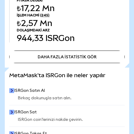
PIYASA DEĞERI
₺17,22 Mn
İŞLEM HACMI
(24S)
₺2,57 Mn
DOLAŞIMDAKI ARZ
944,33
ISRGon
DAHA FAZLA İSTATİSTİK GÖR
DAHA FAZLA İSTATİSTİK GÖR
MetaMask'ta ISRGon ile neler yapılır
ISRGon Satın Al
Birkaç dokunuşla satın alın.
ISRGon Sat
ISRGon coin'lerinizi nakde çevirin.
ISRGon Takas Et