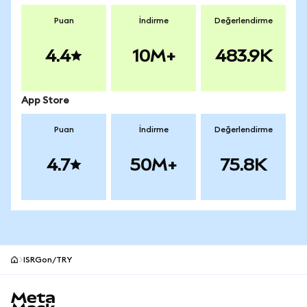
Puan
İndirme
Değerlendirme
4.4
10M+
483.9K
App Store
Puan
İndirme
Değerlendirme
4.7
50M+
75.8K
ISRGon/TRY
MetaMask site alt bilgisi