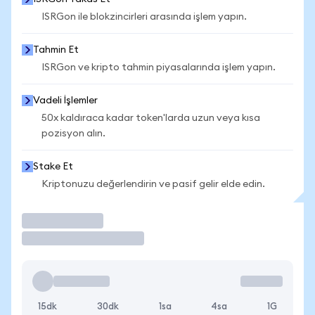
ISRGon ile blokzincirleri arasında işlem yapın.
Tahmin Et
ISRGon ve kripto tahmin piyasalarında işlem yapın.
Vadeli İşlemler
50x kaldıraca kadar token'larda uzun veya kısa
pozisyon alın.
Stake Et
Kriptonuzu değerlendirin ve pasif gelir elde edin.
İşlem Yap
15dk
30dk
1sa
4sa
1G