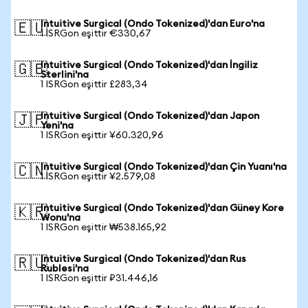
Intuitive Surgical (Ondo Tokenized)'dan Euro'na
🇪🇺
1 ISRGon eşittir €330,67
Intuitive Surgical (Ondo Tokenized)'dan İngiliz
🇬🇧
Sterlini'na
1 ISRGon eşittir £283,34
Intuitive Surgical (Ondo Tokenized)'dan Japon
🇯🇵
Yeni'na
1 ISRGon eşittir ¥60.320,96
Intuitive Surgical (Ondo Tokenized)'dan Çin Yuanı'na
🇨🇳
1 ISRGon eşittir ¥2.579,08
Intuitive Surgical (Ondo Tokenized)'dan Güney Kore
🇰🇷
Wonu'na
1 ISRGon eşittir ₩538.165,92
Intuitive Surgical (Ondo Tokenized)'dan Rus
🇷🇺
Rublesi'na
1 ISRGon eşittir ₽31.446,16