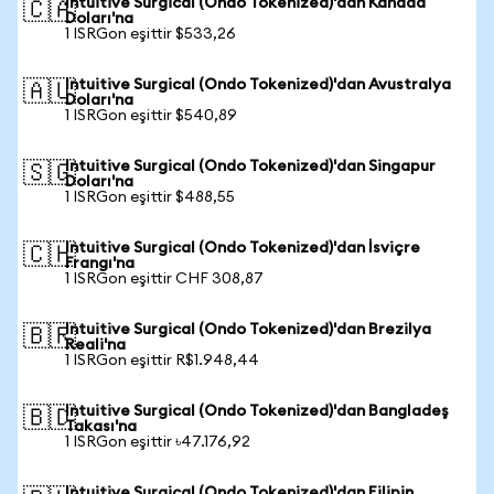
Intuitive Surgical (Ondo Tokenized)'dan Kanada
🇨🇦
Doları'na
1 ISRGon eşittir $533,26
Intuitive Surgical (Ondo Tokenized)'dan Avustralya
🇦🇺
Doları'na
1 ISRGon eşittir $540,89
Intuitive Surgical (Ondo Tokenized)'dan Singapur
🇸🇬
Doları'na
1 ISRGon eşittir $488,55
Intuitive Surgical (Ondo Tokenized)'dan İsviçre
🇨🇭
Frangı'na
1 ISRGon eşittir CHF 308,87
Intuitive Surgical (Ondo Tokenized)'dan Brezilya
🇧🇷
Reali'na
1 ISRGon eşittir R$1.948,44
Intuitive Surgical (Ondo Tokenized)'dan Bangladeş
🇧🇩
Takası'na
1 ISRGon eşittir ৳47.176,92
Intuitive Surgical (Ondo Tokenized)'dan Filipin