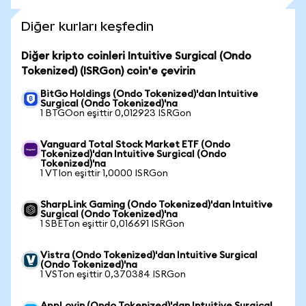
Diğer kurları keşfedin
Diğer kripto coinleri Intuitive Surgical (Ondo
Tokenized) (ISRGon) coin'e çevirin
BitGo Holdings (Ondo Tokenized)'dan Intuitive
Surgical (Ondo Tokenized)'na
1 BTGOon eşittir 0,012923 ISRGon
Vanguard Total Stock Market ETF (Ondo
Tokenized)'dan Intuitive Surgical (Ondo
Tokenized)'na
1 VTIon eşittir 1,0000 ISRGon
SharpLink Gaming (Ondo Tokenized)'dan Intuitive
Surgical (Ondo Tokenized)'na
1 SBETon eşittir 0,016691 ISRGon
Vistra (Ondo Tokenized)'dan Intuitive Surgical
(Ondo Tokenized)'na
1 VSTon eşittir 0,370384 ISRGon