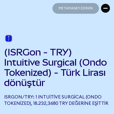
METAMASK'I EDİNİN
METAMASK'I EDİNİN
(ISRGon - TRY)
Intuitive Surgical (Ondo
Tokenized) - Türk Lirası
dönüştür
ISRGON/TRY: 1 INTUITIVE SURGICAL (ONDO
TOKENIZED), 18.232,3680 TRY DEĞERINE EŞITTIR