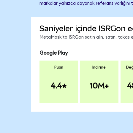
markalar yalnızca dayanak referans varlığını 
Saniyeler içinde ISRGon e
MetaMask'ta ISRGon satın alın, satın, takas ed
Google Play
Puan
İndirme
Değ
4.4
10M+
4