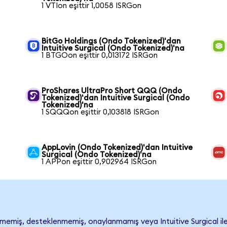
1 VTIon eşittir 1,0058 ISRGon
BitGo Holdings (Ondo Tokenized)'dan
Intuitive Surgical (Ondo Tokenized)'na
1 BTGOon eşittir 0,013172 ISRGon
ProShares UltraPro Short QQQ (Ondo
Tokenized)'dan Intuitive Surgical (Ondo
Tokenized)'na
1 SQQQon eşittir 0,103818 ISRGon
AppLovin (Ondo Tokenized)'dan Intuitive
Surgical (Ondo Tokenized)'na
1 APPon eşittir 0,902964 ISRGon
lmemiş, desteklenmemiş, onaylanmamış veya Intuitive Surgical ile ili