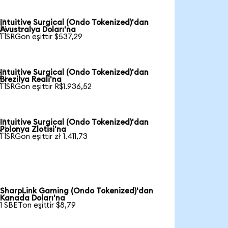
Intuitive Surgical (Ondo Tokenized)'dan

Avustralya Doları'na
1 ISRGon eşittir $537,29
Intuitive Surgical (Ondo Tokenized)'dan

Brezilya Reali'na
1 ISRGon eşittir R$1.936,52
Intuitive Surgical (Ondo Tokenized)'dan

Polonya Zlotisi'na
1 ISRGon eşittir zł 1.411,73
SharpLink Gaming (Ondo Tokenized)'dan
Kanada Doları'na
1 SBETon eşittir $8,79