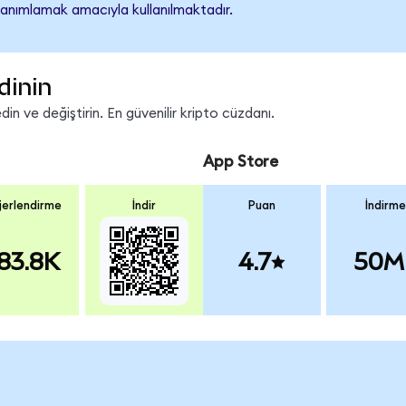
tanımlamak amacıyla kullanılmaktadır.
dinin
in ve değiştirin. En güvenilir kripto cüzdanı.
App Store
erlendirme
İndir
Puan
İndirme
83.8K
4.7
50M