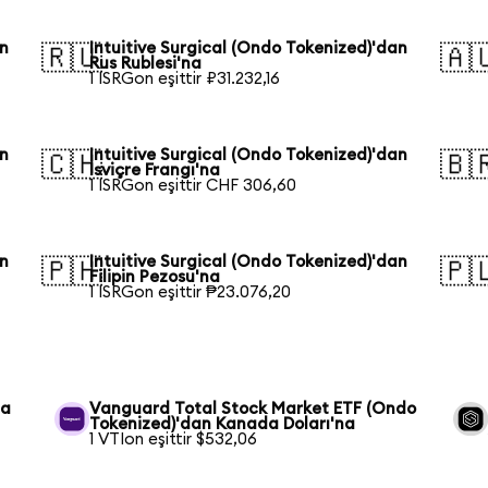
an
Intuitive Surgical (Ondo Tokenized)'dan
🇷🇺
🇦
Rus Rublesi'na
1 ISRGon eşittir ₽31.232,16
an
Intuitive Surgical (Ondo Tokenized)'dan
🇨🇭
🇧
İsviçre Frangı'na
1 ISRGon eşittir CHF 306,60
an
Intuitive Surgical (Ondo Tokenized)'dan
🇵🇭
🇵
Filipin Pezosu'na
1 ISRGon eşittir ₱23.076,20
da
Vanguard Total Stock Market ETF (Ondo
Tokenized)'dan Kanada Doları'na
1 VTIon eşittir $532,06