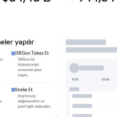
ler yapılır
İşlem Yap
ISRGon Takas Et
zi
ISRGon ile
blokzincirleri
arasında işlem
yapın.
15dk
30dk
Stake Et
Kriptonuzu
a
değerlendirin ve
pasif gelir elde edin.