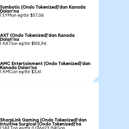
Symbotic (Ondo Tokenized)'dan Kanada
Doları'na
1 SYMon eşittir $57,06
AXT (Ondo Tokenized)'dan Kanada
Doları'na
1 AXTIon eşittir $105,96
AMC Entertainment (Ondo Tokenized)'dan
Kanada Doları'na
1 AMCon eşittir $3,61
SharpLink Gaming (Ondo Tokenized)'dan
Intuitive Surgical (Ondo Tokenized)'na
1 SBETon eşittir 0,016623 ISRGon