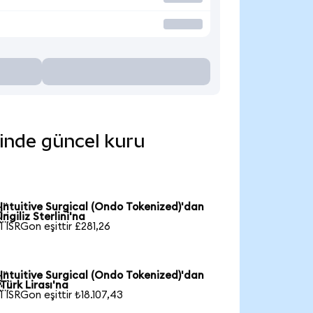
erinde güncel kuru
Intuitive Surgical (Ondo Tokenized)'dan

İngiliz Sterlini'na
1 ISRGon eşittir £281,26
Intuitive Surgical (Ondo Tokenized)'dan

Türk Lirası'na
1 ISRGon eşittir ₺18.107,43