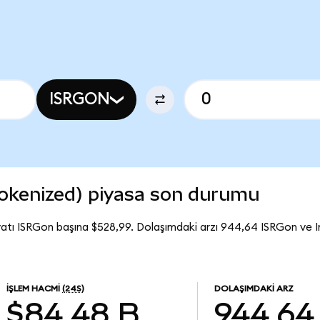
ISRGON
 Tokenized) piyasa son durumu
iyatı ISRGon başına $528,99. Dolaşımdaki arzı 944,64 ISRGon ve I
İŞLEM HACMI
(24S)
DOLAŞIMDAKI ARZ
$84,48 B
944,64