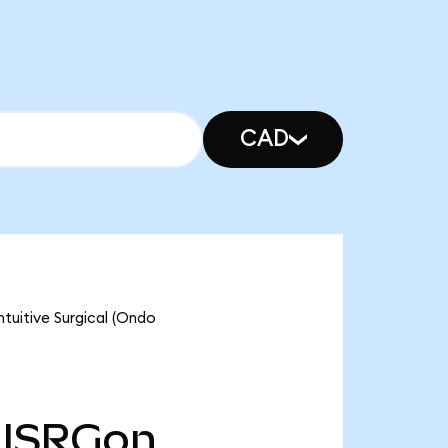
CAD
ntuitive Surgical (Ondo
ISRGon