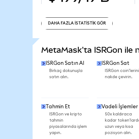
DAHA FAZLA İSTATİSTİK GÖR
DAHA FAZLA İSTATİSTİK GÖR
MetaMask'ta ISRGon ile ne
ISRGon Satın Al
ISRGon Sat
Birkaç dokunuşla
ISRGon coin'lerini
satın alın.
nakde çevirin.
Tahmin Et
Vadeli İşlemler
ISRGon ve kripto
50x kaldıraca
tahmin
kadar token'lard
piyasalarında işlem
uzun veya kısa
yapın.
pozisyon alın.