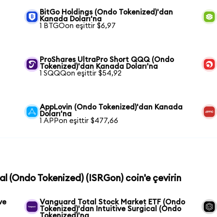
BitGo Holdings (Ondo Tokenized)'dan
Kanada Doları'na
1 BTGOon eşittir $6,97
ProShares UltraPro Short QQQ (Ondo
Tokenized)'dan Kanada Doları'na
1 SQQQon eşittir $54,92
AppLovin (Ondo Tokenized)'dan Kanada
Doları'na
1 APPon eşittir $477,66
cal (Ondo Tokenized) (ISRGon) coin'e çevirin
ve
Vanguard Total Stock Market ETF (Ondo
Tokenized)'dan Intuitive Surgical (Ondo
Tokenized)'na