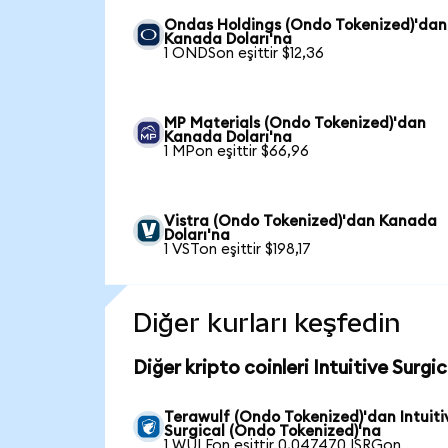
Ondas Holdings (Ondo Tokenized)'dan
Kanada Doları'na
1 ONDSon eşittir $12,36
MP Materials (Ondo Tokenized)'dan
Kanada Doları'na
1 MPon eşittir $66,96
Vistra (Ondo Tokenized)'dan Kanada
Doları'na
1 VSTon eşittir $198,17
Diğer kurları keşfedin
Diğer kripto coinleri Intuitive Surgi
Terawulf (Ondo Tokenized)'dan Intuiti
Surgical (Ondo Tokenized)'na
1 WULFon eşittir 0,047470 ISRGon