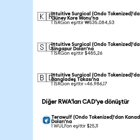
Intuitive Surgical (Ondo Tokenized)'d
🇰🇷
Güney Kore Wonu'na
1 ISRGon eşittir ₩535.084,53
Intuitive Surgical (Ondo Tokenized)'d
🇸🇬
Singapur Doları'na
1 ISRGon eşittir $485,26
Intuitive Surgical (Ondo Tokenized)'d
🇧🇩
Bangladeş Takası'na
1 ISRGon eşittir ৳46.986,17
Diğer RWA'ları CAD'ye dönüştür
Terawulf (Ondo Tokenized)'dan Kana
Doları'na
1 WULFon eşittir $25,11