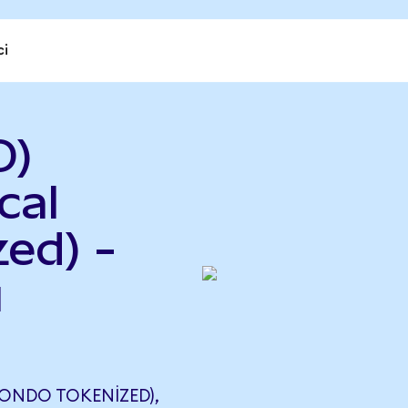
ci
D)
cal
ed) -
ı
(ONDO TOKENIZED),