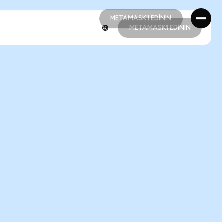
METAMASK'I EDİNİN
METAMASK'I EDİNİN
METAMASK'I EDİNİN
METAMASK'I EDİNİN