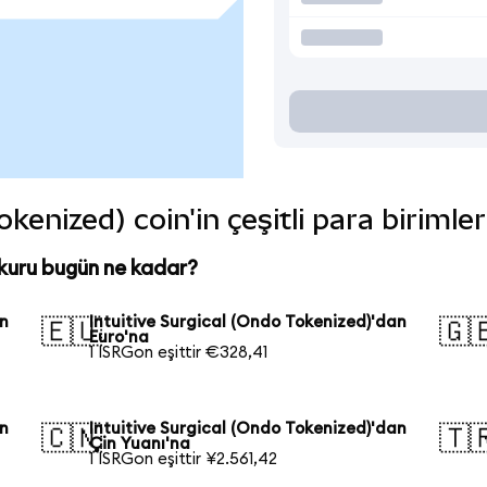
okenized) coin'in çeşitli para biriml
 kuru bugün ne kadar?
an
Intuitive Surgical (Ondo Tokenized)'dan
🇪🇺
🇬
Euro'na
1 ISRGon eşittir €328,41
an
Intuitive Surgical (Ondo Tokenized)'dan
🇨🇳
🇹
Çin Yuanı'na
1 ISRGon eşittir ¥2.561,42