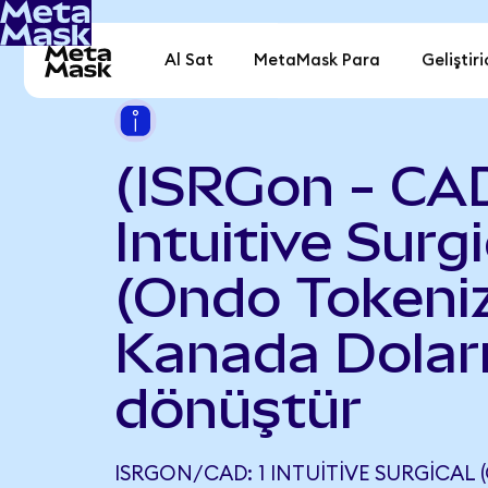
Al Sat
MetaMask Para
Geliştiri
(ISRGon - CA
Intuitive Surgi
(Ondo Tokeniz
Kanada Dolar
dönüştür
ISRGON/CAD: 1 INTUITIVE SURGICAL 