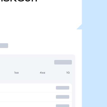
1sa
4sa
1G