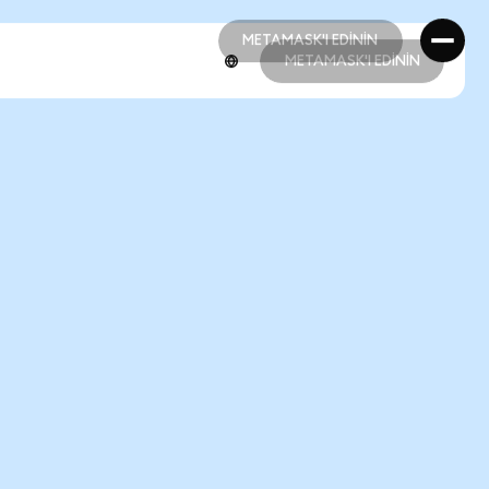
METAMASK'I EDİNİN
METAMASK'I EDİNİN
METAMASK'I EDİNİN
METAMASK'I EDİNİN