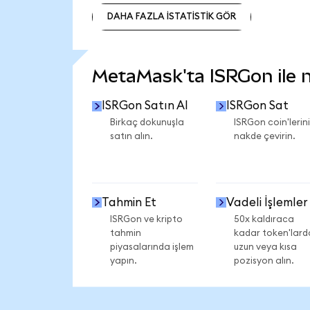
DAHA FAZLA İSTATİSTİK GÖR
DAHA FAZLA İSTATİSTİK GÖR
MetaMask'ta ISRGon ile ne
ISRGon Satın Al
ISRGon Sat
Birkaç dokunuşla
ISRGon coin'lerini
satın alın.
nakde çevirin.
Tahmin Et
Vadeli İşlemler
ISRGon ve kripto
50x kaldıraca
tahmin
kadar token'lard
piyasalarında işlem
uzun veya kısa
yapın.
pozisyon alın.