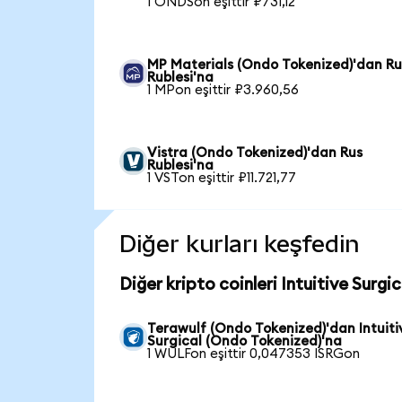
1 ONDSon eşittir ₽731,12
MP Materials (Ondo Tokenized)'dan Ru
Rublesi'na
1 MPon eşittir ₽3.960,56
Vistra (Ondo Tokenized)'dan Rus
Rublesi'na
1 VSTon eşittir ₽11.721,77
Diğer kurları keşfedin
Diğer kripto coinleri Intuitive Surgi
Terawulf (Ondo Tokenized)'dan Intuiti
Surgical (Ondo Tokenized)'na
1 WULFon eşittir 0,047353 ISRGon