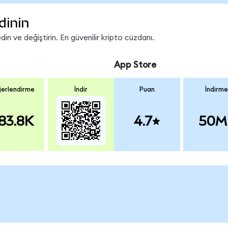
dinin
in ve değiştirin. En güvenilir kripto cüzdanı.
App Store
erlendirme
İndir
Puan
İndirme
83.8K
4.7
50M