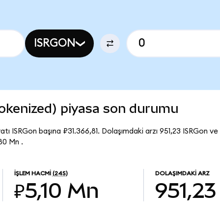
ISRGON
 Tokenized) piyasa son durumu
yatı ISRGon başına ₽31.366,81. Dolaşımdaki arzı 951,23 ISRGon ve I
80 Mn .
İŞLEM HACMI
(24S)
DOLAŞIMDAKI ARZ
₽5,10 Mn
951,23