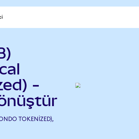
ci
B)
cal
ed) -
önüştür
(ONDO TOKENIZED),