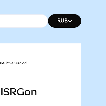
RUB
ntuitive Surgical
ISRGon