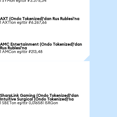
1 SYMon eşittir ₽3.375,34
AXT (Ondo Tokenized)'dan Rus Rublesi'na
1 AXTIon eşittir ₽6.267,66
AMC Entertainment (Ondo Tokenized)'dan
Rus Rublesi'na
1 AMCon eşittir ₽213,48
SharpLink Gaming (Ondo Tokenized)'dan
Intuitive Surgical (Ondo Tokenized)'na
1 SBETon eşittir 0,016581 ISRGon