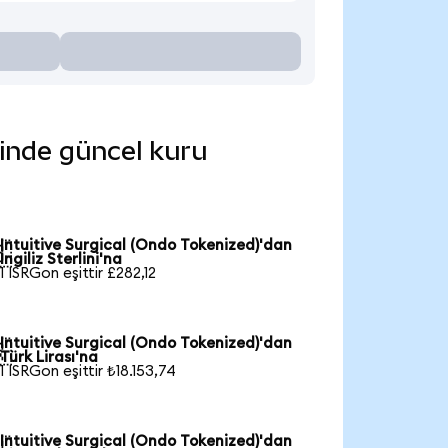
erinde güncel kuru
Intuitive Surgical (Ondo Tokenized)'dan

İngiliz Sterlini'na
1 ISRGon eşittir £282,12
Intuitive Surgical (Ondo Tokenized)'dan

Türk Lirası'na
1 ISRGon eşittir ₺18.153,74
Intuitive Surgical (Ondo Tokenized)'dan