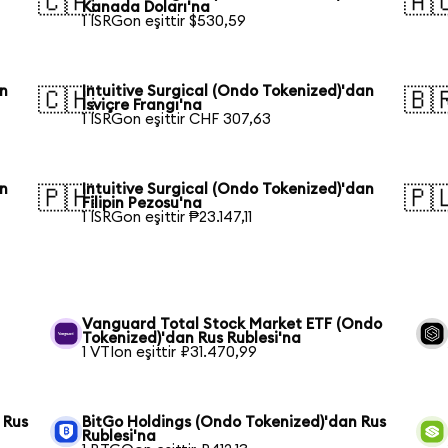
🇨🇦
🇦
Kanada Doları'na
1 ISRGon eşittir $530,59
an
Intuitive Surgical (Ondo Tokenized)'dan
🇨🇭
🇧
İsviçre Frangı'na
1 ISRGon eşittir CHF 307,63
an
Intuitive Surgical (Ondo Tokenized)'dan
🇵🇭
🇵
Filipin Pezosu'na
1 ISRGon eşittir ₱23.147,11
Vanguard Total Stock Market ETF (Ondo
Tokenized)'dan Rus Rublesi'na
1 VTIon eşittir ₽31.470,99
 Rus
BitGo Holdings (Ondo Tokenized)'dan Rus
Rublesi'na