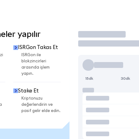
ler yapılır
İşlem Yap
ISRGon Takas Et
zi
ISRGon ile
blokzincirleri
arasında işlem
yapın.
15dk
30dk
Stake Et
Kriptonuzu
a
değerlendirin ve
pasif gelir elde edin.