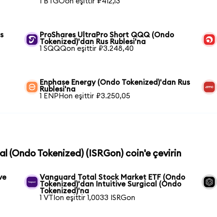
1 BTGOon eşittir ₽412,13
s
ProShares UltraPro Short QQQ (Ondo
Tokenized)'dan Rus Rublesi'na
1 SQQQon eşittir ₽3.248,40
Enphase Energy (Ondo Tokenized)'dan Rus
Rublesi'na
1 ENPHon eşittir ₽3.250,05
cal (Ondo Tokenized) (ISRGon) coin'e çevirin
ve
Vanguard Total Stock Market ETF (Ondo
Tokenized)'dan Intuitive Surgical (Ondo
Tokenized)'na
1 VTIon eşittir 1,0033 ISRGon