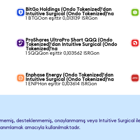
BitGo Holdings (Ondo Tokenized)'dan
Intuitive Surgical (Ondo Tokenized)'na
1 BTGOon eşittir 0,013139 ISRGon
ProShares UltraPro Short QQQ (Ondo
Tokenized)'dan Intuitive Surgical (Ondo
Tokenized)'na
1 SQQQon eşittir 0,103562 ISRGon
Enphase Energy (Ondo Tokenized)'dan
Intuitive Surgical (Ondo Tokenized)'na
1 ENPHon eşittir 0,103614 ISRGon
lmemiş, desteklenmemiş, onaylanmamış veya Intuitive Surgical ile ili
tanımlamak amacıyla kullanılmaktadır.