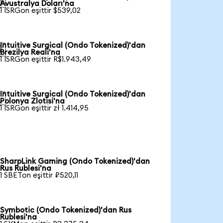

Avustralya Doları'na
1 ISRGon eşittir $539,02
Intuitive Surgical (Ondo Tokenized)'dan

Brezilya Reali'na
1 ISRGon eşittir R$1.943,49
Intuitive Surgical (Ondo Tokenized)'dan

Polonya Zlotisi'na
1 ISRGon eşittir zł 1.414,95
SharpLink Gaming (Ondo Tokenized)'dan
Rus Rublesi'na
1 SBETon eşittir ₽520,11
Symbotic (Ondo Tokenized)'dan Rus
Rublesi'na