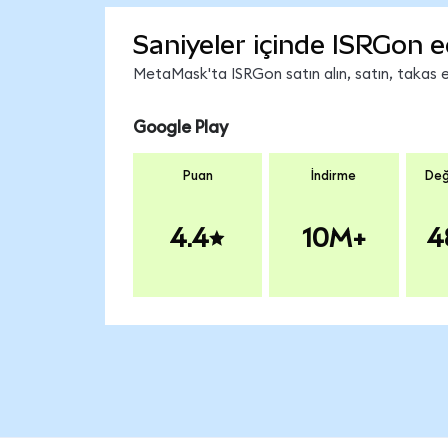
Saniyeler içinde ISRGon e
MetaMask'ta ISRGon satın alın, satın, takas ed
Google Play
Puan
İndirme
Değ
4.4
10M+
4