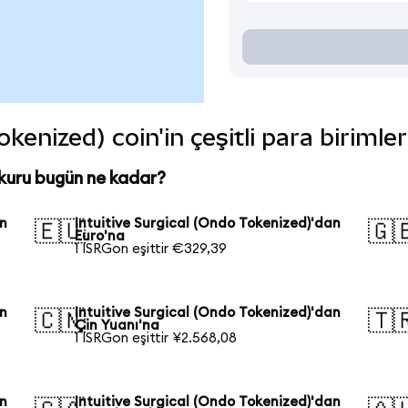
okenized) coin'in çeşitli para biriml
 kuru bugün ne kadar?
an
Intuitive Surgical (Ondo Tokenized)'dan
🇪🇺
🇬
Euro'na
1 ISRGon eşittir €329,39
an
Intuitive Surgical (Ondo Tokenized)'dan
🇨🇳
🇹
Çin Yuanı'na
1 ISRGon eşittir ¥2.568,08
an
Intuitive Surgical (Ondo Tokenized)'dan