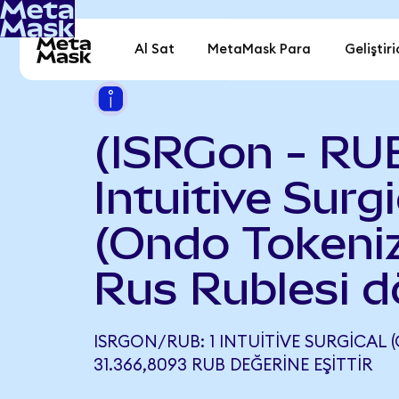
Al Sat
MetaMask Para
Geliştiri
(ISRGon - RU
Intuitive Surgi
(Ondo Tokeniz
Rus Rublesi d
ISRGON/RUB: 1 INTUITIVE SURGICAL 
31.366,8093 RUB DEĞERINE EŞITTIR