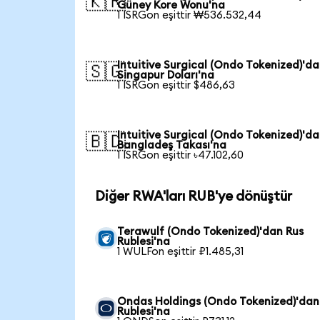
🇰🇷
Güney Kore Wonu'na
1 ISRGon eşittir ₩536.532,44
Intuitive Surgical (Ondo Tokenized)'d
🇸🇬
Singapur Doları'na
1 ISRGon eşittir $486,63
Intuitive Surgical (Ondo Tokenized)'d
🇧🇩
Bangladeş Takası'na
1 ISRGon eşittir ৳47.102,60
Diğer RWA'ları RUB'ye dönüştür
Terawulf (Ondo Tokenized)'dan Rus
Rublesi'na
1 WULFon eşittir ₽1.485,31
Ondas Holdings (Ondo Tokenized)'dan
Rublesi'na