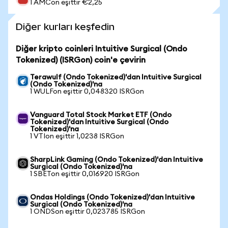
1 AMCon eşittir €2,25
Diğer kurları keşfedin
Diğer kripto coinleri Intuitive Surgical (Ondo
Tokenized) (ISRGon) coin'e çevirin
Terawulf (Ondo Tokenized)'dan Intuitive Surgical
(Ondo Tokenized)'na
1 WULFon eşittir 0,048320 ISRGon
Vanguard Total Stock Market ETF (Ondo
Tokenized)'dan Intuitive Surgical (Ondo
Tokenized)'na
1 VTIon eşittir 1,0238 ISRGon
SharpLink Gaming (Ondo Tokenized)'dan Intuitive
Surgical (Ondo Tokenized)'na
1 SBETon eşittir 0,016920 ISRGon
Ondas Holdings (Ondo Tokenized)'dan Intuitive
Surgical (Ondo Tokenized)'na
1 ONDSon eşittir 0,023785 ISRGon