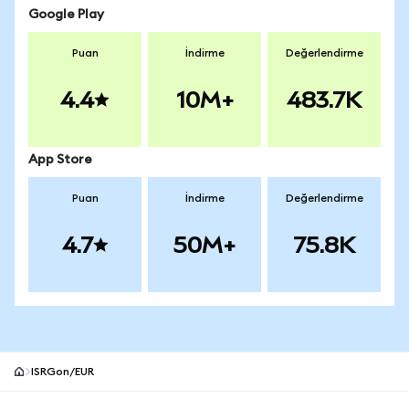
Google Play
Puan
İndirme
Değerlendirme
4.4
10M+
483.7K
App Store
Puan
İndirme
Değerlendirme
4.7
50M+
75.8K
ISRGon/EUR
MetaMask site alt bilgisi