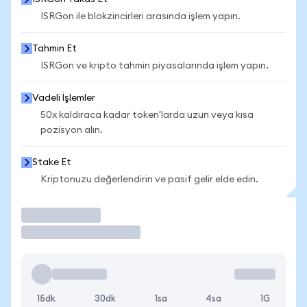
ISRGon ile blokzincirleri arasında işlem yapın.
Tahmin Et
ISRGon ve kripto tahmin piyasalarında işlem yapın.
Vadeli İşlemler
50x kaldıraca kadar token'larda uzun veya kısa
pozisyon alın.
Stake Et
Kriptonuzu değerlendirin ve pasif gelir elde edin.
İşlem Yap
15dk
30dk
1sa
4sa
1G