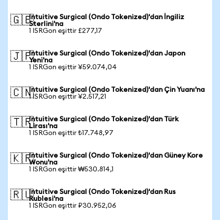
Intuitive Surgical (Ondo Tokenized)'dan İngiliz
🇬🇧
Sterlini'na
1 ISRGon eşittir £277,17
Intuitive Surgical (Ondo Tokenized)'dan Japon
🇯🇵
Yeni'na
1 ISRGon eşittir ¥59.074,04
Intuitive Surgical (Ondo Tokenized)'dan Çin Yuanı'na
🇨🇳
1 ISRGon eşittir ¥2.517,21
Intuitive Surgical (Ondo Tokenized)'dan Türk
🇹🇷
Lirası'na
1 ISRGon eşittir ₺17.748,97
Intuitive Surgical (Ondo Tokenized)'dan Güney Kore
🇰🇷
Wonu'na
1 ISRGon eşittir ₩530.814,1
Intuitive Surgical (Ondo Tokenized)'dan Rus
🇷🇺
Rublesi'na
1 ISRGon eşittir ₽30.952,06