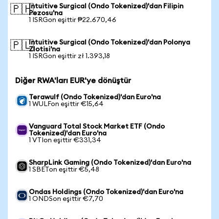
Intuitive Surgical (Ondo Tokenized)'dan Filipin
🇵🇭
Pezosu'na
1 ISRGon eşittir ₱22.670,46
Intuitive Surgical (Ondo Tokenized)'dan Polonya
🇵🇱
Zlotisi'na
1 ISRGon eşittir zł 1.393,18
Diğer RWA'ları EUR'ye dönüştür
Terawulf (Ondo Tokenized)'dan Euro'na
1 WULFon eşittir €15,64
Vanguard Total Stock Market ETF (Ondo
Tokenized)'dan Euro'na
1 VTIon eşittir €331,34
SharpLink Gaming (Ondo Tokenized)'dan Euro'na
1 SBETon eşittir €5,48
Ondas Holdings (Ondo Tokenized)'dan Euro'na
1 ONDSon eşittir €7,70