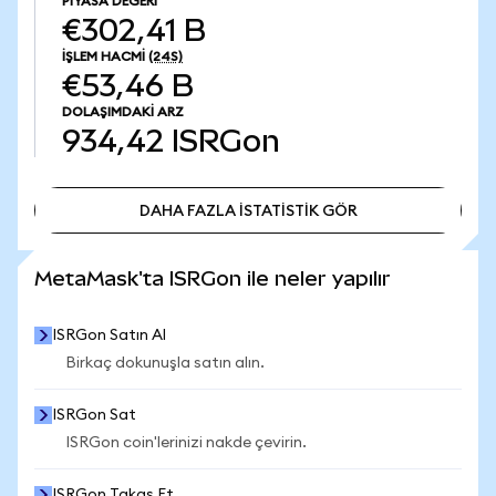
PIYASA DEĞERI
€302,41 B
İŞLEM HACMI
(24S)
€53,46 B
DOLAŞIMDAKI ARZ
934,42
ISRGon
DAHA FAZLA İSTATİSTİK GÖR
DAHA FAZLA İSTATİSTİK GÖR
MetaMask'ta ISRGon ile neler yapılır
ISRGon Satın Al
Birkaç dokunuşla satın alın.
ISRGon Sat
ISRGon coin'lerinizi nakde çevirin.
ISRGon Takas Et