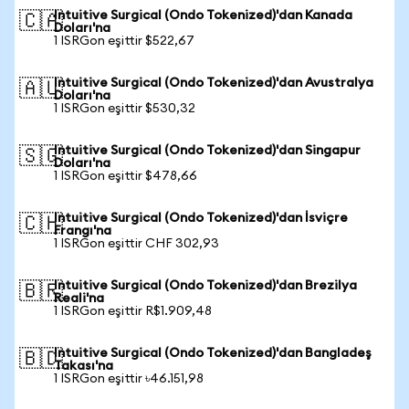
Intuitive Surgical (Ondo Tokenized)'dan Kanada
🇨🇦
Doları'na
1 ISRGon eşittir $522,67
Intuitive Surgical (Ondo Tokenized)'dan Avustralya
🇦🇺
Doları'na
1 ISRGon eşittir $530,32
Intuitive Surgical (Ondo Tokenized)'dan Singapur
🇸🇬
Doları'na
1 ISRGon eşittir $478,66
Intuitive Surgical (Ondo Tokenized)'dan İsviçre
🇨🇭
Frangı'na
1 ISRGon eşittir CHF 302,93
Intuitive Surgical (Ondo Tokenized)'dan Brezilya
🇧🇷
Reali'na
1 ISRGon eşittir R$1.909,48
Intuitive Surgical (Ondo Tokenized)'dan Bangladeş
🇧🇩
Takası'na
1 ISRGon eşittir ৳46.151,98