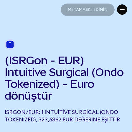
METAMASK'I EDİNİN
METAMASK'I EDİNİN
(ISRGon - EUR)
Intuitive Surgical (Ondo
Tokenized) - Euro
dönüştür
ISRGON/EUR: 1 INTUITIVE SURGICAL (ONDO
TOKENIZED), 323,6362 EUR DEĞERINE EŞITTIR