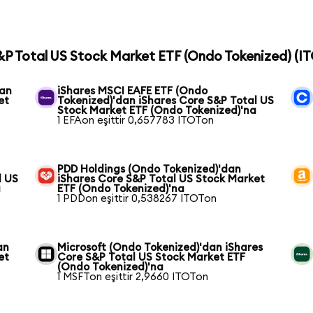
S&P Total US Stock Market ETF (Ondo Tokenized) (ITO
dan
iShares MSCI EAFE ETF (Ondo
et
Tokenized)'dan iShares Core S&P Total US
Stock Market ETF (Ondo Tokenized)'na
1 EFAon eşittir 0,657783 ITOTon
PDD Holdings (Ondo Tokenized)'dan
l US
iShares Core S&P Total US Stock Market
a
ETF (Ondo Tokenized)'na
1 PDDon eşittir 0,538267 ITOTon
an
Microsoft (Ondo Tokenized)'dan iShares
et
Core S&P Total US Stock Market ETF
(Ondo Tokenized)'na
1 MSFTon eşittir 2,9660 ITOTon