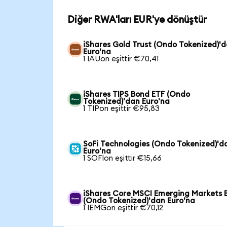
Diğer RWA'ları EUR'ye dönüştür
iShares Gold Trust (Ondo Tokenized)'
Euro'na
1 IAUon eşittir €70,41
iShares TIPS Bond ETF (Ondo
Tokenized)'dan Euro'na
1 TIPon eşittir €95,83
SoFi Technologies (Ondo Tokenized)'d
Euro'na
1 SOFIon eşittir €15,66
iShares Core MSCI Emerging Markets 
(Ondo Tokenized)'dan Euro'na
1 IEMGon eşittir €70,12