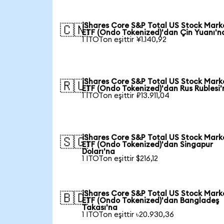
iShares Core S&P Total US Stock Mark
🇨🇳
ETF (Ondo Tokenized)'dan Çin Yuanı'n
1 ITOTon eşittir ¥1.140,92
iShares Core S&P Total US Stock Mark
🇷🇺
ETF (Ondo Tokenized)'dan Rus Rublesi'
1 ITOTon eşittir ₽13.911,04
iShares Core S&P Total US Stock Mark
🇸🇬
ETF (Ondo Tokenized)'dan Singapur
Doları'na
1 ITOTon eşittir $216,12
iShares Core S&P Total US Stock Mark
🇧🇩
ETF (Ondo Tokenized)'dan Bangladeş
Takası'na
1 ITOTon eşittir ৳20.930,36