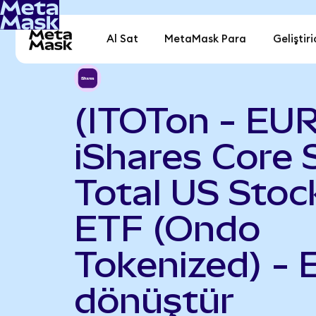
Al Sat
MetaMask Para
Geliştiri
(ITOTon - EUR
iShares Core
Total US Stoc
ETF (Ondo
Tokenized) - 
dönüştür