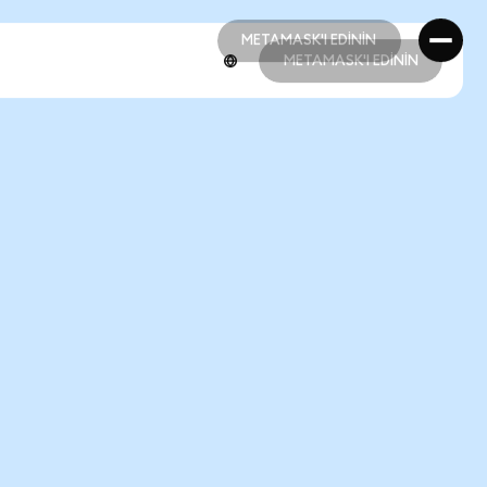
METAMASK'I EDİNİN
METAMASK'I EDİNİN
METAMASK'I EDİNİN
METAMASK'I EDİNİN