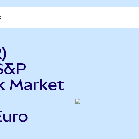
ci
)
 S&P
k Market
Euro