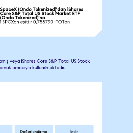
SpaceX (Ondo Tokenized)'dan iShares
Core S&P Total US Stock Market ETF
(Ondo Tokenized)'na
1 SPCXon eşittir 0,758790 ITOTon
amış veya iShares Core S&P Total US Stock
ımlamak amacıyla kullanılmaktadır.
Değerlendirme
İndir