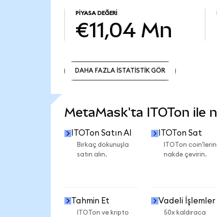
PIYASA DEĞERI
€11,04 Mn
DAHA FAZLA İSTATİSTİK GÖR
DAHA FAZLA İSTATİSTİK GÖR
MetaMask'ta ITOTon ile ne
ITOTon Satın Al
ITOTon Sat
Birkaç dokunuşla
ITOTon coin'lerini
satın alın.
nakde çevirin.
Tahmin Et
Vadeli İşlemler
ITOTon ve kripto
50x kaldıraca