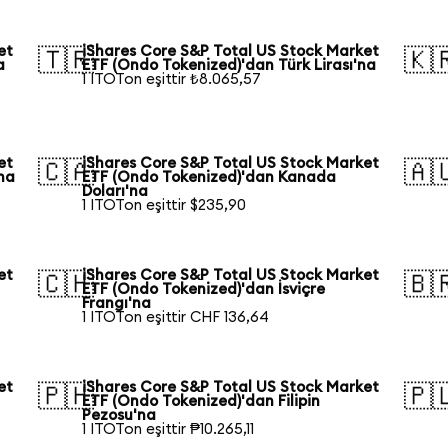
et
iShares Core S&P Total US Stock Market
🇹🇷
🇰
a
ETF (Ondo Tokenized)'dan Türk Lirası'na
1 ITOTon eşittir ₺8.065,57
et
iShares Core S&P Total US Stock Market
🇨🇦
🇦
na
ETF (Ondo Tokenized)'dan Kanada
Doları'na
1 ITOTon eşittir $235,90
et
iShares Core S&P Total US Stock Market
🇨🇭
🇧
ETF (Ondo Tokenized)'dan İsviçre
Frangı'na
1 ITOTon eşittir CHF 136,64
et
iShares Core S&P Total US Stock Market
🇵🇭
🇵
ETF (Ondo Tokenized)'dan Filipin
Pezosu'na
1 ITOTon eşittir ₱10.265,11