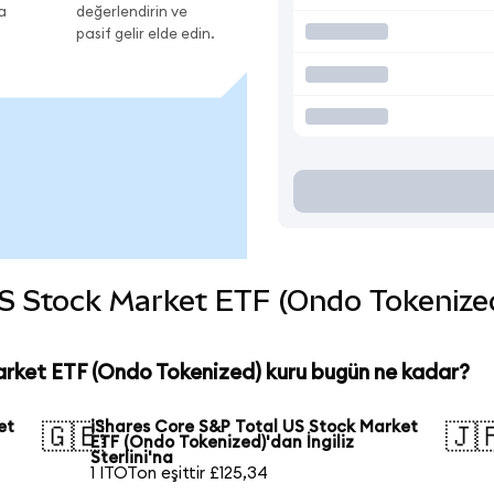
a
değerlendirin ve
pasif gelir elde edin.
S Stock Market ETF (Ondo Tokenized) 
rket ETF (Ondo Tokenized) kuru bugün ne kadar?
et
iShares Core S&P Total US Stock Market
🇬🇧
🇯
ETF (Ondo Tokenized)'dan İngiliz
Sterlini'na
1 ITOTon eşittir £125,34