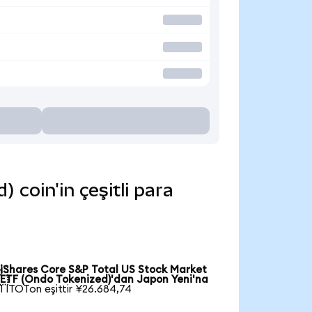
coin'in çeşitli para
iShares Core S&P Total US Stock Market

ETF (Ondo Tokenized)'dan Japon Yeni'na
1 ITOTon eşittir ¥26.684,74