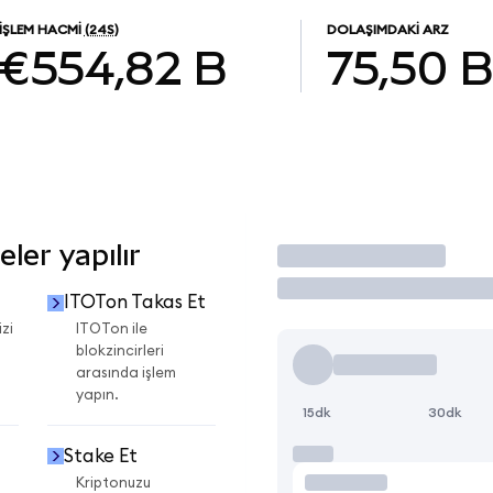
İŞLEM HACMI
(24S)
DOLAŞIMDAKI ARZ
€554,82 B
75,50 B
ler yapılır
İşlem Yap
ITOTon Takas Et
zi
ITOTon ile
blokzincirleri
arasında işlem
yapın.
15dk
30dk
Stake Et
Kriptonuzu