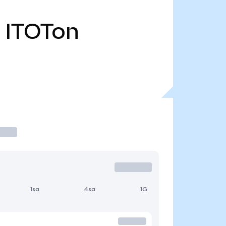
ITOTon
1sa
4sa
1G