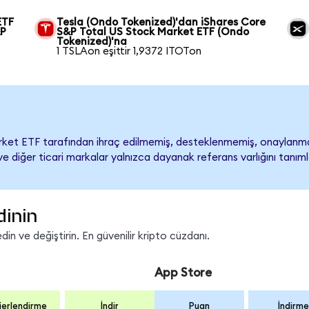
ETF
Tesla (Ondo Tokenized)'dan iShares Core
&P
S&P Total US Stock Market ETF (Ondo
Tokenized)'na
1 TSLAon eşittir 1,9372 ITOTon
rket ETF tarafından ihraç edilmemiş, desteklenmemiş, onaylanm
dı ve diğer ticari markalar yalnızca dayanak referans varlığını tan
dinin
in ve değiştirin. En güvenilir kripto cüzdanı.
App Store
erlendirme
İndir
Puan
İndirme