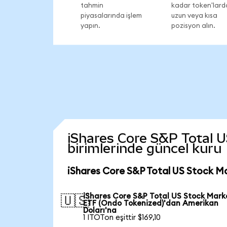
tahmin
kadar token'lard
piyasalarında işlem
uzun veya kısa
yapın.
pozisyon alın.
iShares Core S&P Total U
birimlerinde güncel kuru
iShares Core S&P Total US Stock Ma
iShares Core S&P Total US Stock Mark
🇺🇸
ETF (Ondo Tokenized)'dan Amerikan
Doları'na
1 ITOTon eşittir $169,10