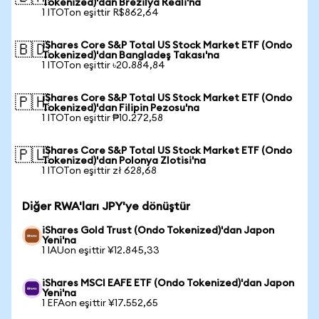
Tokenized)'dan Brezilya Reali'na
1 ITOTon eşittir R$862,64
iShares Core S&P Total US Stock Market ETF (Ondo
🇧🇩
Tokenized)'dan Bangladeş Takası'na
1 ITOTon eşittir ৳20.884,84
iShares Core S&P Total US Stock Market ETF (Ondo
🇵🇭
Tokenized)'dan Filipin Pezosu'na
1 ITOTon eşittir ₱10.272,58
iShares Core S&P Total US Stock Market ETF (Ondo
🇵🇱
Tokenized)'dan Polonya Zlotisi'na
1 ITOTon eşittir zł 628,68
Diğer RWA'ları JPY'ye dönüştür
iShares Gold Trust (Ondo Tokenized)'dan Japon
Yeni'na
1 IAUon eşittir ¥12.845,33
iShares MSCI EAFE ETF (Ondo Tokenized)'dan Japon
Yeni'na
1 EFAon eşittir ¥17.552,65