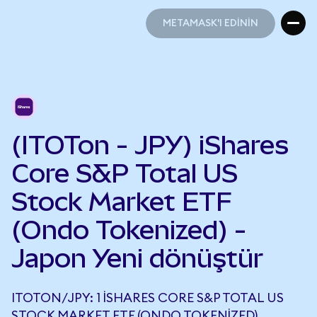
METAMASK'I EDİNİN
METAMASK'I EDİNİN
(ITOTon - JPY) iShares
Core S&P Total US
Stock Market ETF
(Ondo Tokenized) -
Japon Yeni dönüştür
ITOTON/JPY: 1 ISHARES CORE S&P TOTAL US
STOCK MARKET ETF (ONDO TOKENIZED),