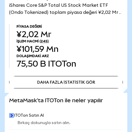
iShares Core S&P Total US Stock Market ETF
(Ondo Tokenized) toplam piyasa değeri ¥2,02 Mr .
PIYASA DEĞERI
¥2,02 Mr
İŞLEM HACMI
(24S)
¥101,59 Mn
DOLAŞIMDAKI ARZ
75,50 B
ITOTon
DAHA FAZLA İSTATİSTİK GÖR
DAHA FAZLA İSTATİSTİK GÖR
MetaMask'ta ITOTon ile neler yapılır
ITOTon Satın Al
Birkaç dokunuşla satın alın.