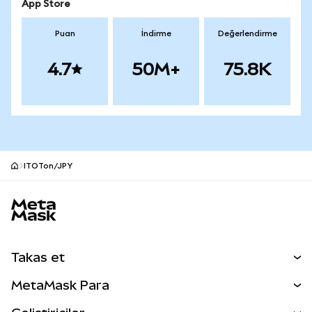
App Store
Puan
İndirme
Değerlendirme
4.7
50M+
75.8K
ITOTon/JPY
MetaMask site alt bilgisi
Takas et
Takas İşlemleri
MetaMask Para
Tahmin Et
YENİ
Kripto Al