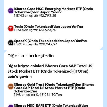
iShares Core MSCI Emerging Markets ETF (Ondo
Tokenized)'dan Japon Yeni'na
1 IEMGon eşittir ¥12.793,25
Tesla (Ondo Tokenized)'dan Japon Yeni'na
1 TSLAon eşittir ¥51.693,75
SpaceX (Ondo Tokenized)'dan Japon Yeni'na
1 SPCXon eşittir ¥20.247,96
Diğer kurları keşfedin
Diğer kripto coinleri iShares Core S&P Total US
Stock Market ETF (Ondo Tokenized) (ITOTon)
coin'e çevirin
iShares Gold Trust (Ondo Tokenized)'dan iShares
Core S&P Total US Stock Market ETF (Ondo
Tokenized)'na
1 IAUon eşittir 0,481031 ITOTon
iShares MSCI EAFE ETF (Ondo Tokenized)'dan