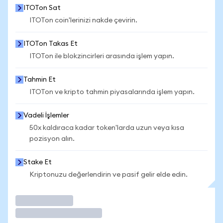
ITOTon Sat
ITOTon coin'lerinizi nakde çevirin.
ITOTon Takas Et
ITOTon ile blokzincirleri arasında işlem yapın.
Tahmin Et
ITOTon ve kripto tahmin piyasalarında işlem yapın.
Vadeli İşlemler
50x kaldıraca kadar token'larda uzun veya kısa
pozisyon alın.
Stake Et
Kriptonuzu değerlendirin ve pasif gelir elde edin.
İşlem Yap