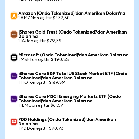
Amazon (Ondo Tokenized)'dan Amerikan Doları'na
1 AMZNon eşittir $272,30
iShares Gold Trust (Ondo Tokenized)'dan Amerikan
Doları'na
1 IAUon eşittir $79,79
Microsoft (Ondo Tokenized)'dan Amerikan Doları'na
1 MSFTon eşittir $490,33
iShares Core S&P Total US Stock Market ETF (Ondo
Tokenized)'dan Amerikan Doları'na
1 ITOTon eşittir $169,39
iShares Core MSCI Emerging Markets ETF (Ondo
Tokenized)'dan Amerikan Doları'na
1 IEMGon eşittir $81,57
PDD Holdings (Ondo Tokenized)'dan Amerikan
Doları'na
1 PDDon eşittir $90,76