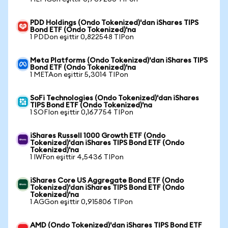
PDD Holdings (Ondo Tokenized)'dan iShares TIPS
Bond ETF (Ondo Tokenized)'na
1 PDDon eşittir 0,822548 TIPon
Meta Platforms (Ondo Tokenized)'dan iShares TIPS
Bond ETF (Ondo Tokenized)'na
1 METAon eşittir 5,3014 TIPon
SoFi Technologies (Ondo Tokenized)'dan iShares
TIPS Bond ETF (Ondo Tokenized)'na
1 SOFIon eşittir 0,167754 TIPon
iShares Russell 1000 Growth ETF (Ondo
Tokenized)'dan iShares TIPS Bond ETF (Ondo
Tokenized)'na
1 IWFon eşittir 4,5436 TIPon
iShares Core US Aggregate Bond ETF (Ondo
Tokenized)'dan iShares TIPS Bond ETF (Ondo
Tokenized)'na
1 AGGon eşittir 0,915806 TIPon
AMD (Ondo Tokenized)'dan iShares TIPS Bond ETF