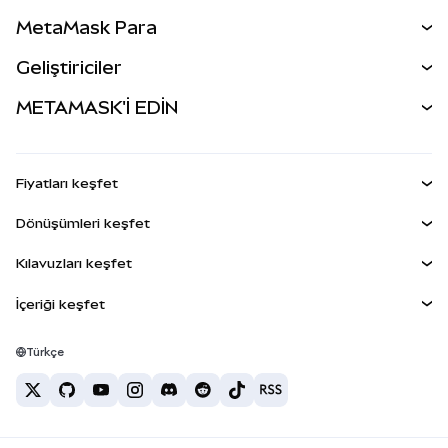
Takas İşlemleri
MetaMask Para
Tahmin Et
YENİ
Kripto Al
Geliştiriciler
Perps
YENİ
MetaMask Kart
Dökümantasyon
METAMASK'İ EDİN
RWA'lar
mUSD
YENİ
Kontrol Paneli
İşlem Kalkanı
Kazan
Smart Accounts Kit
Agent Wallet
YENİ
Fiyatları keşfet
Gömülü Cüzdanlar
Snap'ler
Bitcoin Fiyatı
Dönüşümleri keşfet
MetaMask Connect
Ethereum Fiyatı
Ödüller
YENİ
BTC'den USD'ye
Solana Fiyatı
Kılavuzları keşfet
Snap'ler
Güvenlik
ETH'den USD'ye
BTC Satın Al
Shiba Inu Fiyatı
USDT'den INR'ye
İçeriği keşfet
Web3 Servisleri
Destek
ETH Satın Al
Pepe Fiyatı
Bitcoin cüzdanı
BTC'den USDT'ye
SOL Satın Al
Kariyer
Tether Fiyatı
Solana cüzdanı
Türkçe
BTC'den INR'ye
PEPE Satın Al
İletişim
USDC Fiyatı
En iyi kripto kartları
ETH'den USDT'ye
USDT Satın Al
Chainlink Fiyatı
En iyi mobil kripto cüzdanlar
USDT'den PHP'ye
USDC Satın Al
Polymarket nedir?