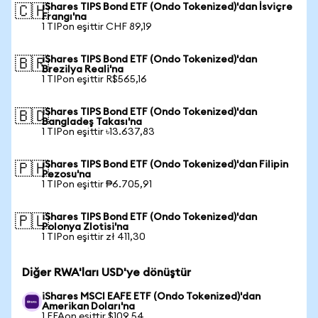
iShares TIPS Bond ETF (Ondo Tokenized)'dan İsviçre
🇨🇭
Frangı'na
1 TIPon eşittir CHF 89,19
iShares TIPS Bond ETF (Ondo Tokenized)'dan
🇧🇷
Brezilya Reali'na
1 TIPon eşittir R$565,16
iShares TIPS Bond ETF (Ondo Tokenized)'dan
🇧🇩
Bangladeş Takası'na
1 TIPon eşittir ৳13.637,83
iShares TIPS Bond ETF (Ondo Tokenized)'dan Filipin
🇵🇭
Pezosu'na
1 TIPon eşittir ₱6.705,91
iShares TIPS Bond ETF (Ondo Tokenized)'dan
🇵🇱
Polonya Zlotisi'na
1 TIPon eşittir zł 411,30
Diğer RWA'ları USD'ye dönüştür
iShares MSCI EAFE ETF (Ondo Tokenized)'dan
Amerikan Doları'na
1 EFAon eşittir $109,54