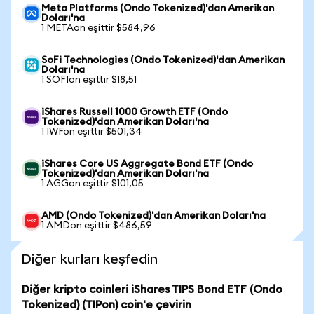
Meta Platforms (Ondo Tokenized)'dan Amerikan
Doları'na
1 METAon eşittir $584,96
SoFi Technologies (Ondo Tokenized)'dan Amerikan
Doları'na
1 SOFIon eşittir $18,51
iShares Russell 1000 Growth ETF (Ondo
Tokenized)'dan Amerikan Doları'na
1 IWFon eşittir $501,34
iShares Core US Aggregate Bond ETF (Ondo
Tokenized)'dan Amerikan Doları'na
1 AGGon eşittir $101,05
AMD (Ondo Tokenized)'dan Amerikan Doları'na
1 AMDon eşittir $486,59
Diğer kurları keşfedin
Diğer kripto coinleri iShares TIPS Bond ETF (Ondo
Tokenized) (TIPon) coin'e çevirin