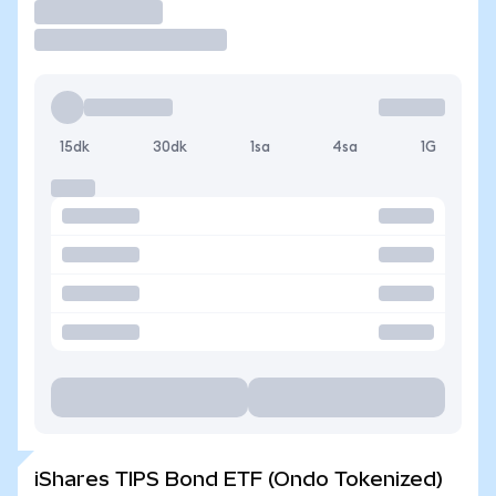
İşlem Yap
15dk
30dk
1sa
4sa
1G
iShares TIPS Bond ETF (Ondo Tokenized)