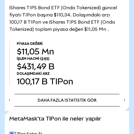
iShares TIPS Bond ETF (Ondo Tokenized) güncel
fiyatı TIPon başına $110,34. Dolaşımdaki arzı
100,17 B TIPon ve iShares TIPS Bond ETF (Ondo
Tokenized) toplam piyasa değeri $11,05 Mn .
PIYASA DEĞERI
$11,05 Mn
İŞLEM HACMI
(24S)
$431,49 B
DOLAŞIMDAKI ARZ
100,17 B
TIPon
DAHA FAZLA İSTATİSTİK GÖR
DAHA FAZLA İSTATİSTİK GÖR
MetaMask'ta TIPon ile neler yapılır