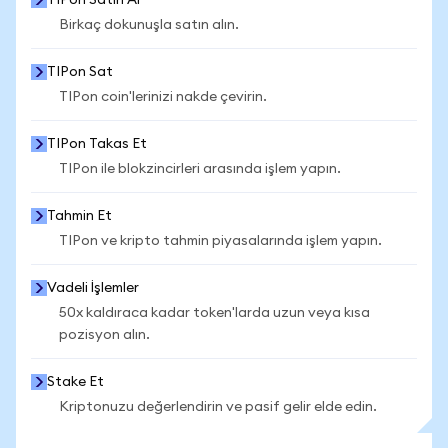
TIPon Satın Al
Birkaç dokunuşla satın alın.
TIPon Sat
TIPon coin'lerinizi nakde çevirin.
TIPon Takas Et
TIPon ile blokzincirleri arasında işlem yapın.
Tahmin Et
TIPon ve kripto tahmin piyasalarında işlem yapın.
Vadeli İşlemler
50x kaldıraca kadar token'larda uzun veya kısa
pozisyon alın.
Stake Et
Kriptonuzu değerlendirin ve pasif gelir elde edin.