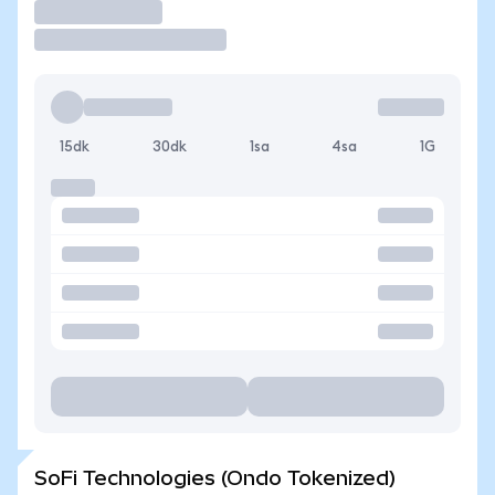
İşlem Yap
15dk
30dk
1sa
4sa
1G
SoFi Technologies (Ondo Tokenized)