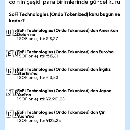
coin'in çeşitli para birimlerinde güncel kuru
SoFi Technologies (Ondo Tokenized) kuru bugün ne
kadar?
SoFi Technologies (Ondo Tokenized)'dan Amerikan
🇺🇸
Doları'na
1 SOFIon eşittir $18,27
SoFi Technologies (Ondo Tokenized)'dan Euro'na
🇪🇺
1 SOFIon eşittir €15,81
SoFi Technologies (Ondo Tokenized)'dan İngiliz
🇬🇧
Sterlini'na
1 SOFIon eşittir £13,53
SoFi Technologies (Ondo Tokenized)'dan Japon
🇯🇵
Yeni'na
1 SOFIon eşittir ¥2.901,05
SoFi Technologies (Ondo Tokenized)'dan Çin
🇨🇳
Yuanı'na
1 SOFIon eşittir ¥123,23