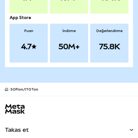
App Store
Puan
İndirme
Değerlendirme
4.7
50M+
75.8K
SOFIon/ITOTon
MetaMask site alt bilgisi
Takas et
Takas İşlemleri