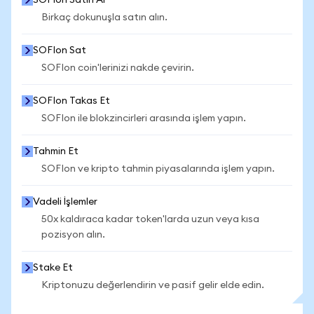
SOFIon Satın Al
Birkaç dokunuşla satın alın.
SOFIon Sat
SOFIon coin'lerinizi nakde çevirin.
SOFIon Takas Et
SOFIon ile blokzincirleri arasında işlem yapın.
Tahmin Et
SOFIon ve kripto tahmin piyasalarında işlem yapın.
Vadeli İşlemler
50x kaldıraca kadar token'larda uzun veya kısa
pozisyon alın.
Stake Et
Kriptonuzu değerlendirin ve pasif gelir elde edin.