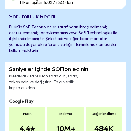
1 TIPon eşittir 6,0378 SOFIon
Sorumluluk Reddi
Bu ürün SoFi Technologies tarafından ihraç edilmemiş,
desteklenmemiş, onaylanmamış veya SoFi Technologies ile
ilişkilendirilmemiştir. Şirket adı ve diğer ticari markalar
yalnızca dayanak referans varlığını tanımlamak amacıyla
kullanılmaktadır.
Saniyeler içinde SOFIon edinin
MetaMask'ta SOFIon satın alın, satın,
takas edin ve değiştirin. En güvenilir
kripto cüzdanı.
Google Play
Puan
İndirme
Değerlendirme
4.4
10M+
484K