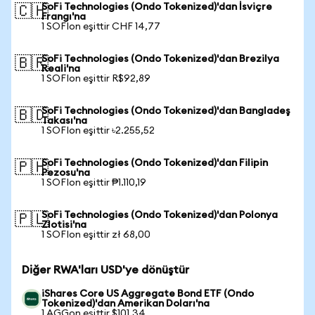
SoFi Technologies (Ondo Tokenized)'dan İsviçre
🇨🇭
Frangı'na
1 SOFIon eşittir CHF 14,77
SoFi Technologies (Ondo Tokenized)'dan Brezilya
🇧🇷
Reali'na
1 SOFIon eşittir R$92,89
SoFi Technologies (Ondo Tokenized)'dan Bangladeş
🇧🇩
Takası'na
1 SOFIon eşittir ৳2.255,52
SoFi Technologies (Ondo Tokenized)'dan Filipin
🇵🇭
Pezosu'na
1 SOFIon eşittir ₱1.110,19
SoFi Technologies (Ondo Tokenized)'dan Polonya
🇵🇱
Zlotisi'na
1 SOFIon eşittir zł 68,00
Diğer RWA'ları USD'ye dönüştür
iShares Core US Aggregate Bond ETF (Ondo
Tokenized)'dan Amerikan Doları'na
1 AGGon eşittir $101,34