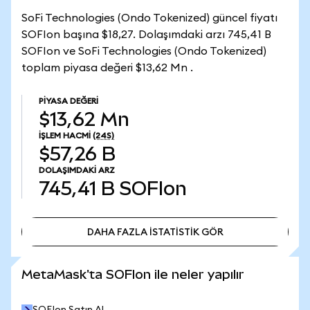
SoFi Technologies (Ondo Tokenized) güncel fiyatı
SOFIon başına $18,27. Dolaşımdaki arzı 745,41 B
SOFIon ve SoFi Technologies (Ondo Tokenized)
toplam piyasa değeri $13,62 Mn .
PIYASA DEĞERI
$13,62 Mn
İŞLEM HACMI
(24S)
$57,26 B
DOLAŞIMDAKI ARZ
745,41 B
SOFIon
DAHA FAZLA İSTATİSTİK GÖR
DAHA FAZLA İSTATİSTİK GÖR
MetaMask'ta SOFIon ile neler yapılır