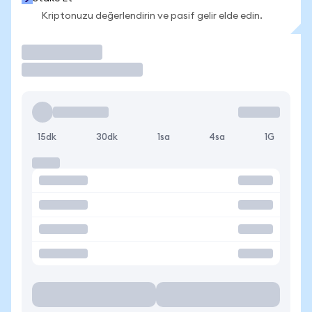
Kriptonuzu değerlendirin ve pasif gelir elde edin.
İşlem Yap
15dk
30dk
1sa
4sa
1G