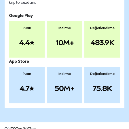
kripto cüzdanı.
Google Play
Puan
İndirme
Değerlendirme
4.4
10M+
483.9K
App Store
Puan
İndirme
Değerlendirme
4.7
50M+
75.8K
ITOTon/HYGon