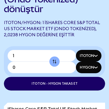
dönüştür
ITOTON/HYGON: 1 ISHARES CORE S&P TOTAL
US STOCK MARKET ETF (ONDO TOKENIZED),
2,0238 HYGON DEĞERINE EŞITTIR
ITOTON
HYGON
ITOTON - HYGON TAKAS ET
iShares Core S&P Total US Stock Market