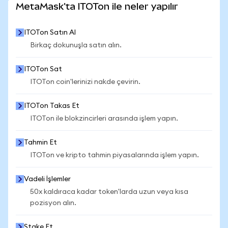
MetaMask'ta ITOTon ile neler yapılır
ITOTon Satın Al
Birkaç dokunuşla satın alın.
ITOTon Sat
ITOTon coin'lerinizi nakde çevirin.
ITOTon Takas Et
ITOTon ile blokzincirleri arasında işlem yapın.
Tahmin Et
ITOTon ve kripto tahmin piyasalarında işlem yapın.
Vadeli İşlemler
50x kaldıraca kadar token'larda uzun veya kısa
pozisyon alın.
Stake Et