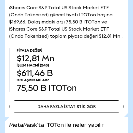
iShares Core S&P Total US Stock Market ETF
(Ondo Tokenized) güncel fiyatı ITOTon başına
$169,66. Dolaşımdaki arzı 75,50 B ITOTon ve
iShares Core S&P Total US Stock Market ETF
(Ondo Tokenized) toplam piyasa değeri $12,81 Mn .
PIYASA DEĞERI
$12,81 Mn
İŞLEM HACMI
(24S)
$611,46 B
DOLAŞIMDAKI ARZ
75,50 B
ITOTon
DAHA FAZLA İSTATİSTİK GÖR
DAHA FAZLA İSTATİSTİK GÖR
MetaMask'ta ITOTon ile neler yapılır