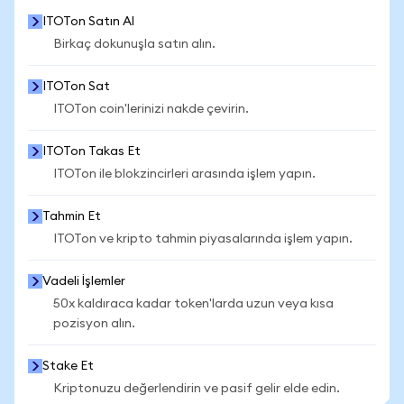
ITOTon Satın Al
Birkaç dokunuşla satın alın.
ITOTon Sat
ITOTon coin'lerinizi nakde çevirin.
ITOTon Takas Et
ITOTon ile blokzincirleri arasında işlem yapın.
Tahmin Et
ITOTon ve kripto tahmin piyasalarında işlem yapın.
Vadeli İşlemler
50x kaldıraca kadar token'larda uzun veya kısa
pozisyon alın.
Stake Et
Kriptonuzu değerlendirin ve pasif gelir elde edin.