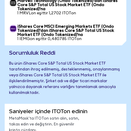
Marvell Technology (Ondo Tokenized)'dan iShares
Core S&P Total US Stock Market ETF (Ondo
Tokenized)'na
1 MRVLon eşittir 1,2702 ITOTon
iShares Core MSCI Emerging Markets ETF (Ondo
Tokenized)'dan iShares Core S&P Total US Stock
Market ETF (Ondo Tokenized)'na
1 IEMGon eşittir 0,480785 ITOTon
Sorumluluk Reddi
Bu ürün iShares Core S&P Total US Stock Market ETF
tarafından ihraç edilmemiş, desteklenmemiş, onaylanmamış
veya iShares Core S&P Total US Stock Market ETF ile
ilişkilendirilmemiştir. Şirket adı ve diğer ticari markalar
yalnızca dayanak referans varlığını tanımlamak amacıyla
kullanılmaktadır.
Saniyeler içinde ITOTon edinin
MetaMask'ta ITOTon satın alın, satın,
takas edin ve değiştirin. En güvenilir
kripto cüzdanı.