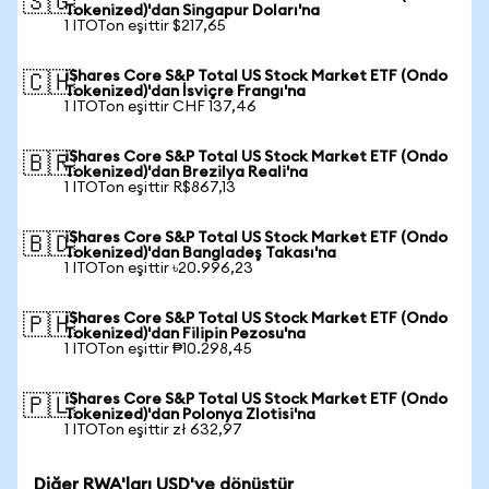
🇸🇬
Tokenized)'dan Singapur Doları'na
1 ITOTon eşittir $217,65
iShares Core S&P Total US Stock Market ETF (Ondo
🇨🇭
Tokenized)'dan İsviçre Frangı'na
1 ITOTon eşittir CHF 137,46
iShares Core S&P Total US Stock Market ETF (Ondo
🇧🇷
Tokenized)'dan Brezilya Reali'na
1 ITOTon eşittir R$867,13
iShares Core S&P Total US Stock Market ETF (Ondo
🇧🇩
Tokenized)'dan Bangladeş Takası'na
1 ITOTon eşittir ৳20.996,23
iShares Core S&P Total US Stock Market ETF (Ondo
🇵🇭
Tokenized)'dan Filipin Pezosu'na
1 ITOTon eşittir ₱10.298,45
iShares Core S&P Total US Stock Market ETF (Ondo
🇵🇱
Tokenized)'dan Polonya Zlotisi'na
1 ITOTon eşittir zł 632,97
Diğer RWA'ları USD'ye dönüştür