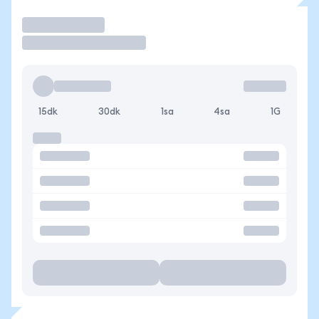
İşlem Yap
15dk
30dk
1sa
4sa
1G