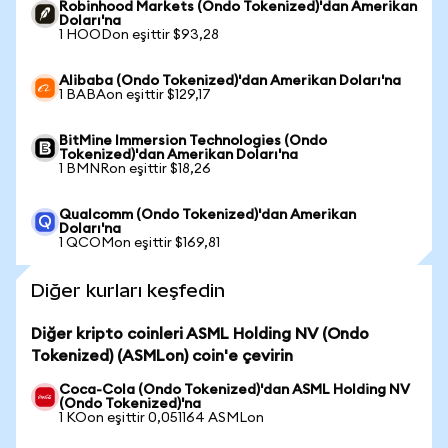
Robinhood Markets (Ondo Tokenized)'dan Amerikan
Doları'na
1 HOODon eşittir $93,28
Alibaba (Ondo Tokenized)'dan Amerikan Doları'na
1 BABAon eşittir $129,17
BitMine Immersion Technologies (Ondo
Tokenized)'dan Amerikan Doları'na
1 BMNRon eşittir $18,26
Qualcomm (Ondo Tokenized)'dan Amerikan
Doları'na
1 QCOMon eşittir $169,81
Diğer kurları keşfedin
Diğer kripto coinleri ASML Holding NV (Ondo
Tokenized) (ASMLon) coin'e çevirin
Coca-Cola (Ondo Tokenized)'dan ASML Holding NV
(Ondo Tokenized)'na
1 KOon eşittir 0,051164 ASMLon