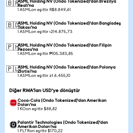
ASML Holding NV (Ondo Tokenized)'dan Brezilya
🇧🇷
Reali'na
1 ASMLon eşittir R$8.849,61
ASML Holding NV (Ondo Tokenized)'dan Bangladeş
🇧🇩
Takası'na
1 ASMLon eşittir ৳214.875,73
ASML Holding NV (Ondo Tokenized)'dan Filipin
🇵🇭
Pezosu'na
1 ASMLon eşittir ₱105.383,85
ASML Holding NV (Ondo Tokenized)'dan Polonya
🇵🇱
Zlotisi'na
1 ASMLon eşittir zł 6.455,10
Diğer RWA'ları USD'ye dönüştür
Coca-Cola (Ondo Tokenized)'dan Amerikan
Doları'na
1 KOon eşittir $88,82
Palantir Technologies (Ondo Tokenized)'dan
Amerikan Doları'na
1 PLTRon eşittir $170,22