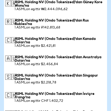
ASML Holding NV (Ondo Tokenized)'dan Güney Kore
🇰🇷
Wonu'na
1 ASMLon eşittir ₩2.444.096,62
ASML Holding NV (Ondo Tokenized)'dan Rus
🇷🇺
Rublesi'na
1 ASMLon eşittir ₽142.813,68
ASML Holding NV (Ondo Tokenized)'dan Kanada
🇨🇦
Doları'na
1 ASMLon eşittir $2.421,81
ASML Holding NV (Ondo Tokenized)'dan Avustralya
🇦🇺
Doları'na
1 ASMLon eşittir $2.456,84
ASML Holding NV (Ondo Tokenized)'dan Singapur
🇸🇬
Doları'na
1 ASMLon eşittir $2.218,78
ASML Holding NV (Ondo Tokenized)'dan İsviçre
🇨🇭
Frangı'na
1 ASMLon eşittir CHF 1.402,72