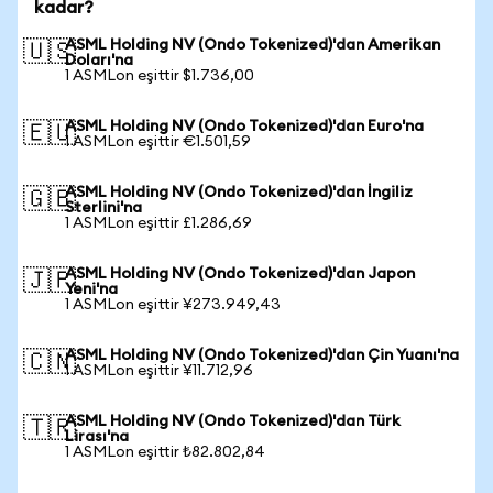
kadar?
ASML Holding NV (Ondo Tokenized)'dan Amerikan
🇺🇸
Doları'na
1 ASMLon eşittir $1.736,00
ASML Holding NV (Ondo Tokenized)'dan Euro'na
🇪🇺
1 ASMLon eşittir €1.501,59
ASML Holding NV (Ondo Tokenized)'dan İngiliz
🇬🇧
Sterlini'na
1 ASMLon eşittir £1.286,69
ASML Holding NV (Ondo Tokenized)'dan Japon
🇯🇵
Yeni'na
1 ASMLon eşittir ¥273.949,43
ASML Holding NV (Ondo Tokenized)'dan Çin Yuanı'na
🇨🇳
1 ASMLon eşittir ¥11.712,96
ASML Holding NV (Ondo Tokenized)'dan Türk
🇹🇷
Lirası'na
1 ASMLon eşittir ₺82.802,84