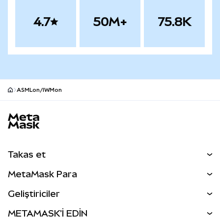
4.7
50M+
75.8K
ASMLon/IWMon
MetaMask site alt bilgisi
Takas et
Takas İşlemleri
MetaMask Para
Tahmin Et
YENİ
Kripto Al
Geliştiriciler
Perps
YENİ
MetaMask Kart
Dökümantasyon
METAMASK'İ EDİN
RWA'lar
mUSD
YENİ