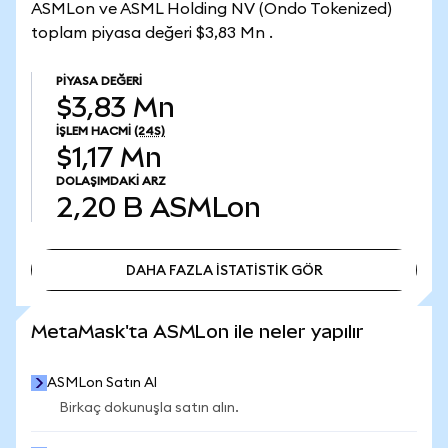
ASMLon ve ASML Holding NV (Ondo Tokenized)
toplam piyasa değeri $3,83 Mn .
PIYASA DEĞERI
$3,83 Mn
İŞLEM HACMI
(24S)
$1,17 Mn
DOLAŞIMDAKI ARZ
2,20 B
ASMLon
DAHA FAZLA İSTATİSTİK GÖR
DAHA FAZLA İSTATİSTİK GÖR
MetaMask'ta ASMLon ile neler yapılır
ASMLon Satın Al
Birkaç dokunuşla satın alın.