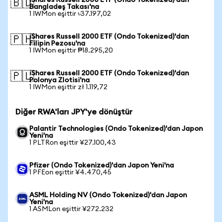
iShares Russell 2000 ETF (Ondo Tokenized)'dan
🇧🇩
Bangladeş Takası'na
1 IWMon eşittir ৳37.197,02
iShares Russell 2000 ETF (Ondo Tokenized)'dan
🇵🇭
Filipin Pezosu'na
1 IWMon eşittir ₱18.295,20
iShares Russell 2000 ETF (Ondo Tokenized)'dan
🇵🇱
Polonya Zlotisi'na
1 IWMon eşittir zł 1.119,72
Diğer RWA'ları JPY'ye dönüştür
Palantir Technologies (Ondo Tokenized)'dan Japon
Yeni'na
1 PLTRon eşittir ¥27.100,43
Pfizer (Ondo Tokenized)'dan Japon Yeni'na
1 PFEon eşittir ¥4.470,45
ASML Holding NV (Ondo Tokenized)'dan Japon
Yeni'na
1 ASMLon eşittir ¥272.232