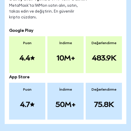
MetaMask'ta IWMon satın alın, satın,
takas edin ve değiştirin. En güvenilir
kripto cüzdanı.
Google Play
Puan
İndirme
Değerlendirme
4.4
10M+
483.9K
App Store
Puan
İndirme
Değerlendirme
4.7
50M+
75.8K