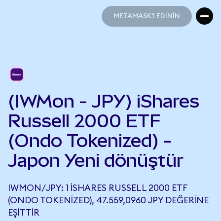
METAMASK'I EDİNİN
METAMASK'I EDİNİN
(IWMon - JPY) iShares
Russell 2000 ETF
(Ondo Tokenized) -
Japon Yeni dönüştür
IWMON/JPY: 1 ISHARES RUSSELL 2000 ETF
(ONDO TOKENIZED), 47.559,0960 JPY DEĞERINE
EŞITTIR