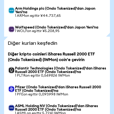
Arm Holdings plc (Ondo Tokenized)'dan Japon
Yeni'na
1 ARMon eşittir ¥44.737,65
Wolfspeed (Ondo Tokenized)'dan Japon Yeni'na
1 WOLFon eşittir ¥5.208,95
Diğer kurları keşfedin
Diğer kripto coinleri iShares Russell 2000 ETF
(Ondo Tokenized) (IWMon) coin'e çevirin
Palantir Technologies (Ondo Tokenized)'dan iShares
Russell 2000 ETF (Ondo Tokenized)'na
1 PLTRon eşittir 0,569826 IWMon
Pfizer (Ondo Tokenized)'dan iShares Russell 2000
ETF (Ondo Tokenized)'na
1 PFEon eşittir 0,093998 IWMon
ASML Holding NV (Ondo Tokenized)'dan iShares
Russell 2000 ETF (Ondo Tokenized)'na
1 ASMLon eşittir 5,7241 IWMon