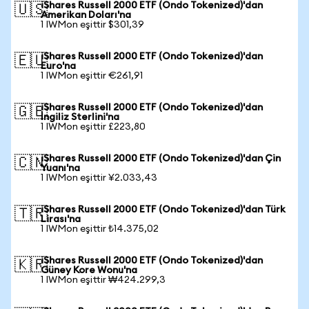
iShares Russell 2000 ETF (Ondo Tokenized)'dan
🇺🇸
Amerikan Doları'na
1 IWMon eşittir $301,39
iShares Russell 2000 ETF (Ondo Tokenized)'dan
🇪🇺
Euro'na
1 IWMon eşittir €261,91
iShares Russell 2000 ETF (Ondo Tokenized)'dan
🇬🇧
İngiliz Sterlini'na
1 IWMon eşittir £223,80
iShares Russell 2000 ETF (Ondo Tokenized)'dan Çin
🇨🇳
Yuanı'na
1 IWMon eşittir ¥2.033,43
iShares Russell 2000 ETF (Ondo Tokenized)'dan Türk
🇹🇷
Lirası'na
1 IWMon eşittir ₺14.375,02
iShares Russell 2000 ETF (Ondo Tokenized)'dan
🇰🇷
Güney Kore Wonu'na
1 IWMon eşittir ₩424.299,3