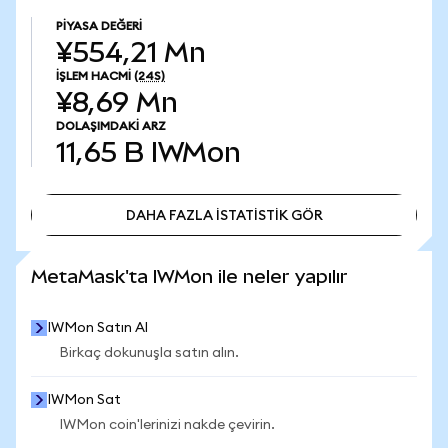
PIYASA DEĞERI
¥554,21 Mn
İŞLEM HACMI
(24S)
¥8,69 Mn
DOLAŞIMDAKI ARZ
11,65 B
IWMon
DAHA FAZLA İSTATİSTİK GÖR
DAHA FAZLA İSTATİSTİK GÖR
MetaMask'ta IWMon ile neler yapılır
IWMon Satın Al
Birkaç dokunuşla satın alın.
IWMon Sat
IWMon coin'lerinizi nakde çevirin.