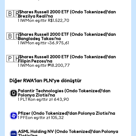
iShares Russell 2000 ETF (Ondo Tokenized)'dan
🇧🇷
Brezilya Reali'na
1 IWMon eşittir R$1.522,70
iShares Russell 2000 ETF (Ondo Tokenized)'dan
🇧🇩
Bangladeş Takası'na
1 IWMon eşittir ৳36.975,61
iShares Russell 2000 ETF (Ondo Tokenized)'dan
🇵🇭
Filipin Pezosu'na
1 IWMon eşittir ₱18.200,77
Diğer RWA'ları PLN'ye dönüştür
Palantir Technologies (Ondo Tokenized)'dan
Polonya Zlotisi'na
1 PLTRon eşittir zł 643,90
Pfizer (Ondo Tokenized)'dan Polonya Zlotisi'na
1 PFEon eşittir zł 105,32
ASML Holding NV (Ondo Tokenized)'dan Polonya