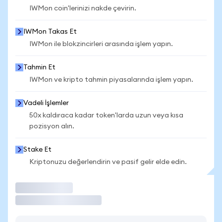
IWMon coin'lerinizi nakde çevirin.
IWMon Takas Et
IWMon ile blokzincirleri arasında işlem yapın.
Tahmin Et
IWMon ve kripto tahmin piyasalarında işlem yapın.
Vadeli İşlemler
50x kaldıraca kadar token'larda uzun veya kısa
pozisyon alın.
Stake Et
Kriptonuzu değerlendirin ve pasif gelir elde edin.
İşlem Yap