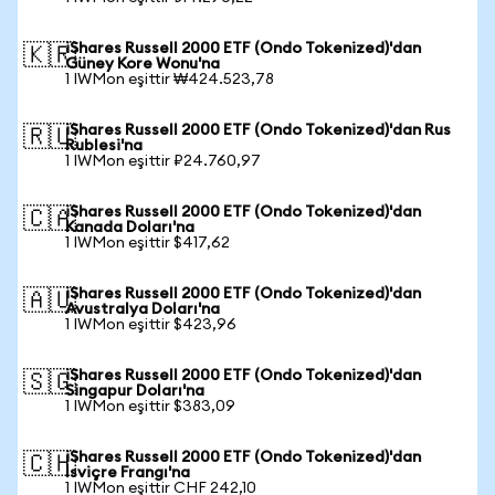
iShares Russell 2000 ETF (Ondo Tokenized)'dan
🇰🇷
Güney Kore Wonu'na
1 IWMon eşittir ₩424.523,78
iShares Russell 2000 ETF (Ondo Tokenized)'dan Rus
🇷🇺
Rublesi'na
1 IWMon eşittir ₽24.760,97
iShares Russell 2000 ETF (Ondo Tokenized)'dan
🇨🇦
Kanada Doları'na
1 IWMon eşittir $417,62
iShares Russell 2000 ETF (Ondo Tokenized)'dan
🇦🇺
Avustralya Doları'na
1 IWMon eşittir $423,96
iShares Russell 2000 ETF (Ondo Tokenized)'dan
🇸🇬
Singapur Doları'na
1 IWMon eşittir $383,09
iShares Russell 2000 ETF (Ondo Tokenized)'dan
🇨🇭
İsviçre Frangı'na
1 IWMon eşittir CHF 242,10