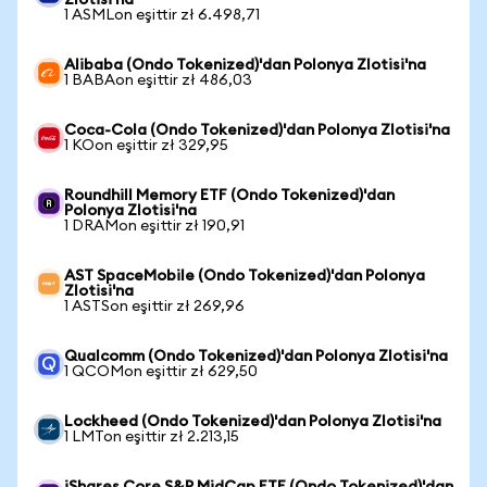
Zlotisi'na
1 ASMLon eşittir zł 6.498,71
Alibaba (Ondo Tokenized)'dan Polonya Zlotisi'na
1 BABAon eşittir zł 486,03
Coca-Cola (Ondo Tokenized)'dan Polonya Zlotisi'na
1 KOon eşittir zł 329,95
Roundhill Memory ETF (Ondo Tokenized)'dan
Polonya Zlotisi'na
1 DRAMon eşittir zł 190,91
AST SpaceMobile (Ondo Tokenized)'dan Polonya
Zlotisi'na
1 ASTSon eşittir zł 269,96
Qualcomm (Ondo Tokenized)'dan Polonya Zlotisi'na
1 QCOMon eşittir zł 629,50
Lockheed (Ondo Tokenized)'dan Polonya Zlotisi'na
1 LMTon eşittir zł 2.213,15