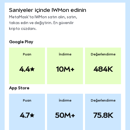
Saniyeler içinde IWMon edinin
MetaMask'ta IWMon satın alın, satın,
takas edin ve değiştirin. En güvenilir
kripto cüzdanı.
Google Play
Puan
İndirme
Değerlendirme
4.4
10M+
484K
App Store
Puan
İndirme
Değerlendirme
4.7
50M+
75.8K