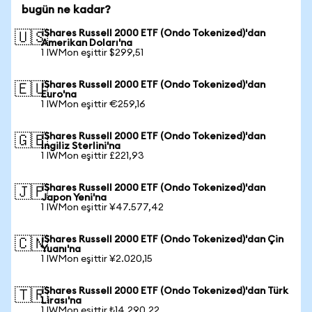
bugün ne kadar?
iShares Russell 2000 ETF (Ondo Tokenized)'dan
🇺🇸
Amerikan Doları'na
1 IWMon eşittir $299,51
iShares Russell 2000 ETF (Ondo Tokenized)'dan
🇪🇺
Euro'na
1 IWMon eşittir €259,16
iShares Russell 2000 ETF (Ondo Tokenized)'dan
🇬🇧
İngiliz Sterlini'na
1 IWMon eşittir £221,93
iShares Russell 2000 ETF (Ondo Tokenized)'dan
🇯🇵
Japon Yeni'na
1 IWMon eşittir ¥47.577,42
iShares Russell 2000 ETF (Ondo Tokenized)'dan Çin
🇨🇳
Yuanı'na
1 IWMon eşittir ¥2.020,15
iShares Russell 2000 ETF (Ondo Tokenized)'dan Türk
🇹🇷
Lirası'na
1 IWMon eşittir ₺14.290,22