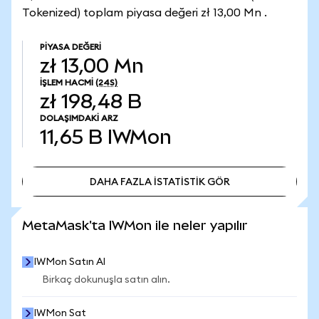
Tokenized) toplam piyasa değeri zł 13,00 Mn .
PIYASA DEĞERI
zł 13,00 Mn
İŞLEM HACMI
(24S)
zł 198,48 B
DOLAŞIMDAKI ARZ
11,65 B
IWMon
DAHA FAZLA İSTATİSTİK GÖR
DAHA FAZLA İSTATİSTİK GÖR
MetaMask'ta IWMon ile neler yapılır
IWMon Satın Al
Birkaç dokunuşla satın alın.
IWMon Sat