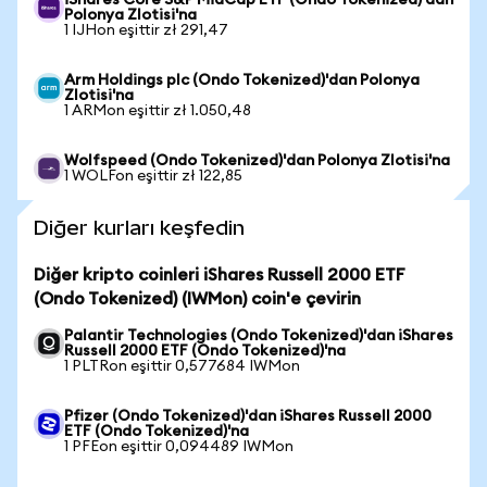
iShares Core S&P MidCap ETF (Ondo Tokenized)'dan
Polonya Zlotisi'na
1 IJHon eşittir zł 291,47
Arm Holdings plc (Ondo Tokenized)'dan Polonya
Zlotisi'na
1 ARMon eşittir zł 1.050,48
Wolfspeed (Ondo Tokenized)'dan Polonya Zlotisi'na
1 WOLFon eşittir zł 122,85
Diğer kurları keşfedin
Diğer kripto coinleri iShares Russell 2000 ETF
(Ondo Tokenized) (IWMon) coin'e çevirin
Palantir Technologies (Ondo Tokenized)'dan iShares
Russell 2000 ETF (Ondo Tokenized)'na
1 PLTRon eşittir 0,577684 IWMon
Pfizer (Ondo Tokenized)'dan iShares Russell 2000
ETF (Ondo Tokenized)'na
1 PFEon eşittir 0,094489 IWMon