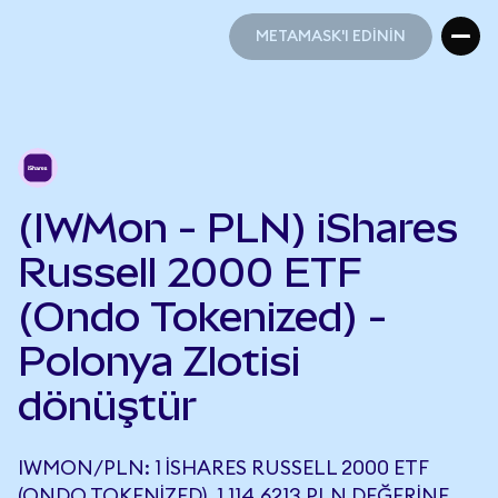
METAMASK'I EDİNİN
METAMASK'I EDİNİN
(IWMon - PLN) iShares
Russell 2000 ETF
(Ondo Tokenized) -
Polonya Zlotisi
dönüştür
IWMON/PLN: 1 ISHARES RUSSELL 2000 ETF
(ONDO TOKENIZED), 1.114,6213 PLN DEĞERINE