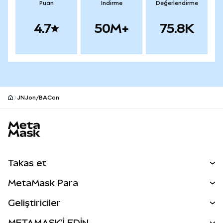
Puan
İndirme
Değerlendirme
4.7
50M+
75.8K
JNJon/BACon
MetaMask site alt bilgisi
Takas et
Takas İşlemleri
MetaMask Para
Tahmin Et
YENİ
Kripto Al
Geliştiriciler
Perps
YENİ
MetaMask Kart
Dökümantasyon
METAMASK'İ EDİN