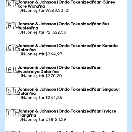
Johnson & Johnson (Ondo Tokenized)'dan Güney
🇰🇷
Kore Wonu'na
1 JNJon eşittir ₩368.331,21
Johnson & Johnson (Ondo Tokenized)'dan Rus
🇷🇺
Rublesi'na
1 JNJon eşittir ₽21.522,36
Johnson & Johnson (Ondo Tokenized)'dan Kanada
🇨🇦
Doları'na
1 JNJon eşittir $364,97
Johnson & Johnson (Ondo Tokenized)'dan
🇦🇺
Avustralya Doları'na
1 JNJon eşittir $370,20
Johnson & Johnson (Ondo Tokenized)'dan Singapur
🇸🇬
Doları'na
1 JNJon eşittir $334,35
Johnson & Johnson (Ondo Tokenized)'dan İsviçre
🇨🇭
Frangı'na
1 JNJon eşittir CHF 211,39