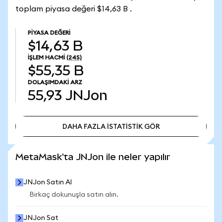
toplam piyasa değeri $14,63 B .
PIYASA DEĞERI
$14,63 B
İŞLEM HACMI
(24S)
$55,35 B
DOLAŞIMDAKI ARZ
55,93
JNJon
DAHA FAZLA İSTATİSTİK GÖR
DAHA FAZLA İSTATİSTİK GÖR
MetaMask'ta JNJon ile neler yapılır
JNJon Satın Al
Birkaç dokunuşla satın alın.
JNJon Sat