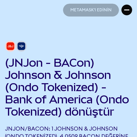
METAMASK'I EDİNİN
METAMASK'I EDİNİN
(JNJon - BACon)
Johnson & Johnson
(Ondo Tokenized) -
Bank of America (Ondo
Tokenized) dönüştür
JNJON/BACON: 1 JOHNSON & JOHNSON
(ONDO TOKENIZED), 4,0509 BACON DEĞERINE