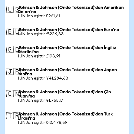
Johnson & Johnson (Ondo Tokenized)'dan Amerikan
🇺🇸
Doları'na
1 JNJon eşittir $261,61
Johnson & Johnson (Ondo Tokenized)'dan Euro'na
🇪🇺
1 JNJon eşittir €226,33
Johnson & Johnson (Ondo Tokenized)'dan İngiliz
🇬🇧
Sterlini'na
1 JNJon eşittir £193,91
Johnson & Johnson (Ondo Tokenized)'dan Japon
🇯🇵
Yeni'na
1 JNJon eşittir ¥41.284,83
Johnson & Johnson (Ondo Tokenized)'dan Çin
🇨🇳
Yuanı'na
1 JNJon eşittir ¥1.765,17
Johnson & Johnson (Ondo Tokenized)'dan Türk
🇹🇷
Lirası'na
1 JNJon eşittir ₺12.478,59