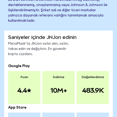
desteklenmemiş, onaylanmamış veya Johnson & Johnson ile
ilişkilendirilmemiştir. Şirket adı ve diğer ticari markalar
yalnızca dayanak referans varlığını tanımlamak amacıyla
kullanılmaktadır.
Saniyeler içinde JNJon edinin
MetaMask'ta JNJon satın alın, satın,
takas edin ve değiştirin. En güvenilir
kripto cüzdanı.
Google Play
Puan
İndirme
Değerlendirme
4.4
10M+
483.9K
App Store