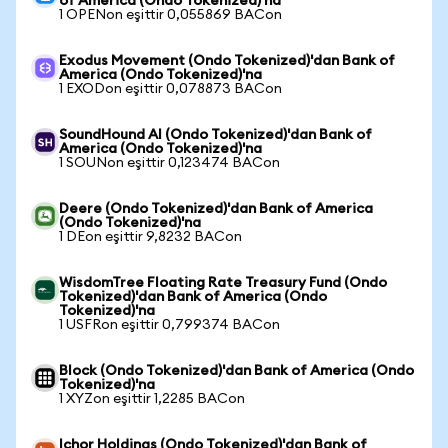
of America (Ondo Tokenized)'na
1 OPENon eşittir 0,055869 BACon
Exodus Movement (Ondo Tokenized)'dan Bank of
America (Ondo Tokenized)'na
1 EXODon eşittir 0,078873 BACon
SoundHound AI (Ondo Tokenized)'dan Bank of
America (Ondo Tokenized)'na
1 SOUNon eşittir 0,123474 BACon
Deere (Ondo Tokenized)'dan Bank of America
(Ondo Tokenized)'na
1 DEon eşittir 9,8232 BACon
WisdomTree Floating Rate Treasury Fund (Ondo
Tokenized)'dan Bank of America (Ondo
Tokenized)'na
1 USFRon eşittir 0,799374 BACon
Block (Ondo Tokenized)'dan Bank of America (Ondo
Tokenized)'na
1 XYZon eşittir 1,2285 BACon
Ichor Holdings (Ondo Tokenized)'dan Bank of