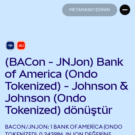
METAMASK'I EDİNİN
METAMASK'I EDİNİN
(BACon - JNJon) Bank
of America (Ondo
Tokenized) - Johnson &
Johnson (Ondo
Tokenized) dönüştür
BACON/JNJON: 1 BANK OF AMERICA (ONDO
TOKENIZED), 0,243986 JNJON DEĞERINE