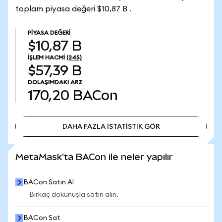
toplam piyasa değeri $10,87 B .
PIYASA DEĞERI
$10,87 B
İŞLEM HACMI
(24S)
$57,39 B
DOLAŞIMDAKI ARZ
170,20
BACon
DAHA FAZLA İSTATİSTİK GÖR
DAHA FAZLA İSTATİSTİK GÖR
MetaMask'ta BACon ile neler yapılır
BACon Satın Al
Birkaç dokunuşla satın alın.
BACon Sat