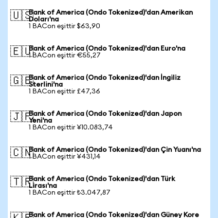
Bank of America (Ondo Tokenized)'dan Amerikan
🇺🇸
Doları'na
1 BACon eşittir $63,90
Bank of America (Ondo Tokenized)'dan Euro'na
🇪🇺
1 BACon eşittir €55,27
Bank of America (Ondo Tokenized)'dan İngiliz
🇬🇧
Sterlini'na
1 BACon eşittir £47,36
Bank of America (Ondo Tokenized)'dan Japon
🇯🇵
Yeni'na
1 BACon eşittir ¥10.083,74
Bank of America (Ondo Tokenized)'dan Çin Yuanı'na
🇨🇳
1 BACon eşittir ¥431,14
Bank of America (Ondo Tokenized)'dan Türk
🇹🇷
Lirası'na
1 BACon eşittir ₺3.047,87
Bank of America (Ondo Tokenized)'dan Güney Kore