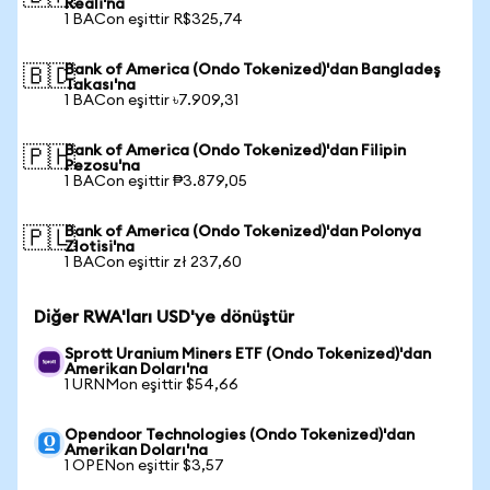
Reali'na
1 BACon eşittir R$325,74
Bank of America (Ondo Tokenized)'dan Bangladeş
🇧🇩
Takası'na
1 BACon eşittir ৳7.909,31
Bank of America (Ondo Tokenized)'dan Filipin
🇵🇭
Pezosu'na
1 BACon eşittir ₱3.879,05
Bank of America (Ondo Tokenized)'dan Polonya
🇵🇱
Zlotisi'na
1 BACon eşittir zł 237,60
Diğer RWA'ları USD'ye dönüştür
Sprott Uranium Miners ETF (Ondo Tokenized)'dan
Amerikan Doları'na
1 URNMon eşittir $54,66
Opendoor Technologies (Ondo Tokenized)'dan
Amerikan Doları'na
1 OPENon eşittir $3,57