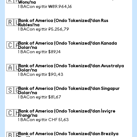
🇰🇷
Wonu'na
1 BACon eşittir ₩89.964,16
Bank of America (Ondo Tokenized)'dan Rus
🇷🇺
Rublesi'na
1 BACon eşittir ₽5.256,79
Bank of America (Ondo Tokenized)'dan Kanada
🇨🇦
Doları'na
1 BACon eşittir $89,14
Bank of America (Ondo Tokenized)'dan Avustralya
🇦🇺
Doları'na
1 BACon eşittir $90,43
Bank of America (Ondo Tokenized)'dan Singapur
🇸🇬
Doları'na
1 BACon eşittir $81,67
Bank of America (Ondo Tokenized)'dan İsviçre
🇨🇭
Frangı'na
1 BACon eşittir CHF 51,63
Bank of America (Ondo Tokenized)'dan Brezilya
🇧🇷