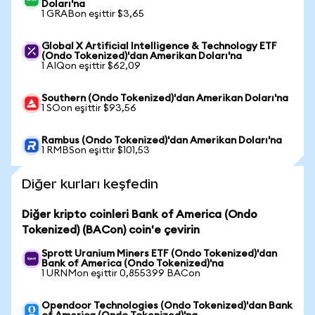
Doları'na
1 GRABon eşittir $3,65
Global X Artificial Intelligence & Technology ETF
(Ondo Tokenized)'dan Amerikan Doları'na
1 AIQon eşittir $62,09
Southern (Ondo Tokenized)'dan Amerikan Doları'na
1 SOon eşittir $93,56
Rambus (Ondo Tokenized)'dan Amerikan Doları'na
1 RMBSon eşittir $101,53
Diğer kurları keşfedin
Diğer kripto coinleri Bank of America (Ondo
Tokenized) (BACon) coin'e çevirin
Sprott Uranium Miners ETF (Ondo Tokenized)'dan
Bank of America (Ondo Tokenized)'na
1 URNMon eşittir 0,855399 BACon
Opendoor Technologies (Ondo Tokenized)'dan Bank