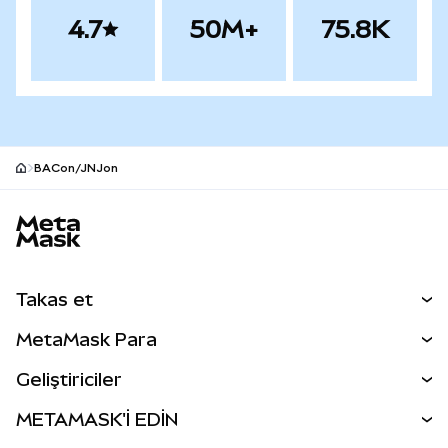
4.7
50M+
75.8K
BACon/JNJon
MetaMask site alt bilgisi
Takas et
Takas İşlemleri
MetaMask Para
Tahmin Et
YENİ
Kripto Al
Geliştiriciler
Perps
YENİ
MetaMask Kart
Dökümantasyon
METAMASK'İ EDİN
RWA'lar
mUSD
YENİ
Kontrol Paneli
İşlem Kalkanı