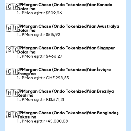
JPMorgan Chase (Ondo Tokenized)'dan Kanada
🇨🇦
Doları'na
1 JPMon eşittir $509,96
JPMorgan Chase (Ondo Tokenized)'dan Avustralya
🇦🇺
Doları'na
1 JPMon eşittir $515,93
JPMorgan Chase (Ondo Tokenized)'dan Singapur
🇸🇬
Doları'na
1 JPMon eşittir $466,27
JPMorgan Chase (Ondo Tokenized)'dan İsviçre
🇨🇭
Frangı'na
1 JPMon eşittir CHF 293,55
JPMorgan Chase (Ondo Tokenized)'dan Brezilya
🇧🇷
Reali'na
1 JPMon eşittir R$1.871,21
JPMorgan Chase (Ondo Tokenized)'dan Bangladeş
🇧🇩
Takası'na
1 JPMon eşittir ৳45.000,08