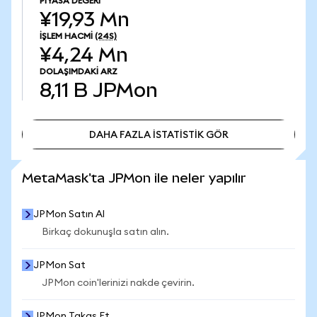
PIYASA DEĞERI
¥19,93 Mn
İŞLEM HACMI
(24S)
¥4,24 Mn
DOLAŞIMDAKI ARZ
8,11 B
JPMon
DAHA FAZLA İSTATİSTİK GÖR
DAHA FAZLA İSTATİSTİK GÖR
MetaMask'ta JPMon ile neler yapılır
JPMon Satın Al
Birkaç dokunuşla satın alın.
JPMon Sat
JPMon coin'lerinizi nakde çevirin.
JPMon Takas Et