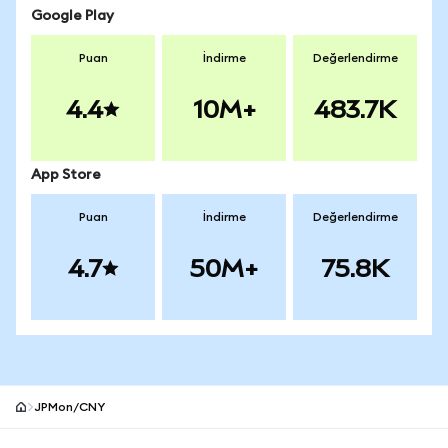
Google Play
Puan
İndirme
Değerlendirme
4.4
10M+
483.7K
App Store
Puan
İndirme
Değerlendirme
4.7
50M+
75.8K
JPMon/CNY
MetaMask site alt bilgisi