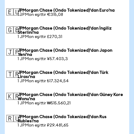
JPMorgan Chase (Ondo Tokenized)'dan Euro'na
🇪🇺
1 JPMon eşittir €315,08
JPMorgan Chase (Ondo Tokenized)'dan İngiliz
🇬🇧
Sterlini'na
1 JPMon eşittir £270,31
JPMorgan Chase (Ondo Tokenized)'dan Japon
🇯🇵
Yeni'na
1 JPMon eşittir ¥57.403,3
JPMorgan Chase (Ondo Tokenized)'dan Türk
🇹🇷
Lirası'na
1 JPMon eşittir ₺17.324,54
JPMorgan Chase (Ondo Tokenized)'dan Güney Kore
🇰🇷
Wonu'na
1 JPMon eşittir ₩515.560,21
JPMorgan Chase (Ondo Tokenized)'dan Rus
🇷🇺
Rublesi'na
1 JPMon eşittir ₽29.481,65