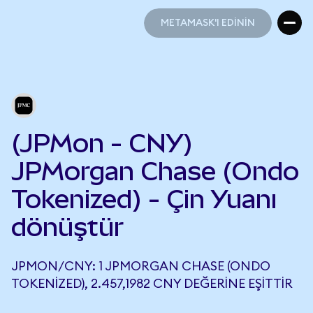
METAMASK'I EDİNİN
METAMASK'I EDİNİN
(JPMon - CNY)
JPMorgan Chase (Ondo
Tokenized) - Çin Yuanı
dönüştür
JPMON/CNY: 1 JPMORGAN CHASE (ONDO
TOKENIZED), 2.457,1982 CNY DEĞERINE EŞITTIR