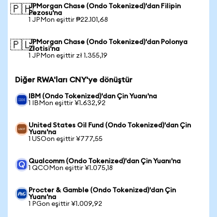
JPMorgan Chase (Ondo Tokenized)'dan Filipin
🇵🇭
Pezosu'na
1 JPMon eşittir ₱22.101,68
JPMorgan Chase (Ondo Tokenized)'dan Polonya
🇵🇱
Zlotisi'na
1 JPMon eşittir zł 1.355,19
Diğer RWA'ları CNY'ye dönüştür
IBM (Ondo Tokenized)'dan Çin Yuanı'na
1 IBMon eşittir ¥1.632,92
United States Oil Fund (Ondo Tokenized)'dan Çin
Yuanı'na
1 USOon eşittir ¥777,55
Qualcomm (Ondo Tokenized)'dan Çin Yuanı'na
1 QCOMon eşittir ¥1.075,18
Procter & Gamble (Ondo Tokenized)'dan Çin
Yuanı'na
1 PGon eşittir ¥1.009,92