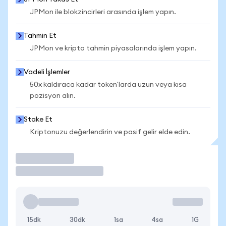
JPMon ile blokzincirleri arasında işlem yapın.
Tahmin Et
JPMon ve kripto tahmin piyasalarında işlem yapın.
Vadeli İşlemler
50x kaldıraca kadar token'larda uzun veya kısa
pozisyon alın.
Stake Et
Kriptonuzu değerlendirin ve pasif gelir elde edin.
İşlem Yap
15dk
30dk
1sa
4sa
1G