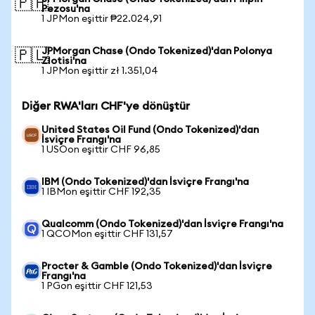
🇵🇭
Pezosu'na
1 JPMon eşittir ₱22.024,91
JPMorgan Chase (Ondo Tokenized)'dan Polonya
🇵🇱
Zlotisi'na
1 JPMon eşittir zł 1.351,04
Diğer RWA'ları CHF'ye dönüştür
United States Oil Fund (Ondo Tokenized)'dan
İsviçre Frangı'na
1 USOon eşittir CHF 96,85
IBM (Ondo Tokenized)'dan İsviçre Frangı'na
1 IBMon eşittir CHF 192,35
Qualcomm (Ondo Tokenized)'dan İsviçre Frangı'na
1 QCOMon eşittir CHF 131,57
Procter & Gamble (Ondo Tokenized)'dan İsviçre
Frangı'na
1 PGon eşittir CHF 121,53