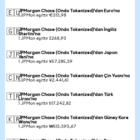
JPMorgan Chase (Ondo Tokenized)'dan Euro'na
🇪🇺
1 JPMon eşittir €313,98
JPMorgan Chase (Ondo Tokenized)'dan İngiliz
🇬🇧
Sterlini'na
1 JPMon eşittir £268,93
JPMorgan Chase (Ondo Tokenized)'dan Japon
🇯🇵
Yeni'na
1 JPMon eşittir ¥57.285,39
JPMorgan Chase (Ondo Tokenized)'dan Çin Yuanı'na
🇨🇳
1 JPMon eşittir ¥2.441,61
JPMorgan Chase (Ondo Tokenized)'dan Türk
🇹🇷
Lirası'na
1 JPMon eşittir ₺17.242,82
JPMorgan Chase (Ondo Tokenized)'dan Güney Kore
🇰🇷
Wonu'na
1 JPMon eşittir ₩513.393,67