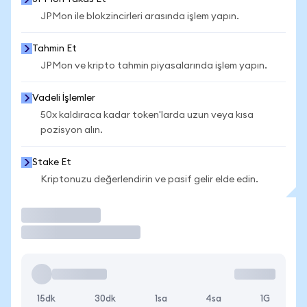
JPMon ile blokzincirleri arasında işlem yapın.
Tahmin Et
JPMon ve kripto tahmin piyasalarında işlem yapın.
Vadeli İşlemler
50x kaldıraca kadar token'larda uzun veya kısa
pozisyon alın.
Stake Et
Kriptonuzu değerlendirin ve pasif gelir elde edin.
İşlem Yap
15dk
30dk
1sa
4sa
1G