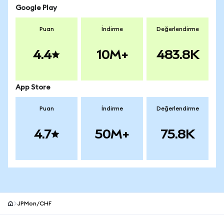
Google Play
Puan
İndirme
Değerlendirme
4.4
10M+
483.8K
App Store
Puan
İndirme
Değerlendirme
4.7
50M+
75.8K
JPMon/CHF
MetaMask site alt bilgisi