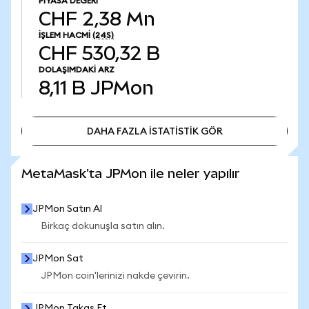
PIYASA DEĞERI
CHF 2,38 Mn
İŞLEM HACMI
(24S)
CHF 530,32 B
DOLAŞIMDAKI ARZ
8,11 B
JPMon
DAHA FAZLA İSTATİSTİK GÖR
DAHA FAZLA İSTATİSTİK GÖR
MetaMask'ta JPMon ile neler yapılır
JPMon Satın Al
Birkaç dokunuşla satın alın.
JPMon Sat
JPMon coin'lerinizi nakde çevirin.
JPMon Takas Et