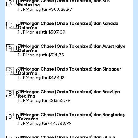
JPMorgan Chase (Ondo Tokenized)'dan Rus
🇷🇺
Rublesi'na
1 JPMon eşittir ₽30.028,97
JPMorgan Chase (Ondo Tokenized)'dan Kanada
🇨🇦
Doları'na
1 JPMon eşittir $507,09
JPMorgan Chase (Ondo Tokenized)'dan Avustralya
🇦🇺
Doları'na
1 JPMon eşittir $514,75
JPMorgan Chase (Ondo Tokenized)'dan Singapur
🇸🇬
Doları'na
1 JPMon eşittir $464,13
JPMorgan Chase (Ondo Tokenized)'dan Brezilya
🇧🇷
Reali'na
1 JPMon eşittir R$1.853,79
JPMorgan Chase (Ondo Tokenized)'dan Bangladeş
🇧🇩
Takası'na
1 JPMon eşittir ৳44.868,99
JPMorgan Chase (Ondo Tokenized)'dan Filipin