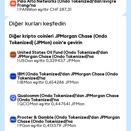
Palo Alto Networks (Ondo Tokenized)'dan İsviçre
Frangı'na
1 PANWon eşittir CHF 287,31
Diğer kurları keşfedin
Diğer kripto coinleri JPMorgan Chase (Ondo
Tokenized) (JPMon) coin'e çevirin
United States Oil Fund (Ondo Tokenized)'dan
JPMorgan Chase (Ondo Tokenized)'na
1 USOon eşittir 0,329437 JPMon
IBM (Ondo Tokenized)'dan JPMorgan Chase (Ondo
Tokenized)'na
1 IBMon eşittir 0,654286 JPMon
Qualcomm (Ondo Tokenized)'dan JPMorgan Chase
(Ondo Tokenized)'na
1 QCOMon eşittir 0,447541 JPMon
Procter & Gamble (Ondo Tokenized)'dan JPMorgan
Chase (Ondo Tokenized)'na
1 PGon eşittir 0,413379 JPMon