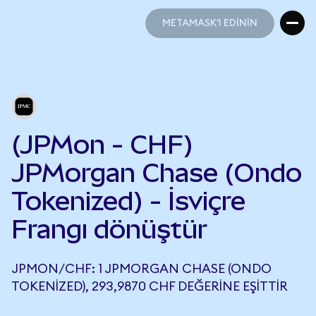
METAMASK'I EDİNİN
METAMASK'I EDİNİN
(JPMon - CHF)
JPMorgan Chase (Ondo
Tokenized) - İsviçre
Frangı dönüştür
JPMON/CHF: 1 JPMORGAN CHASE (ONDO
TOKENIZED), 293,9870 CHF DEĞERINE EŞITTIR